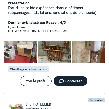
Présentation
Fort d'une solide expérience dans le bâtiment
(dépannages, installations, rénovations de plomberie),
je vous propose mes services pour effectuer chez vous
un travail de qualité. Je suis consciencieux, efficace,
Dernier avis laissé par Rocco : 4/5
honnête et juste.
Il y a 5 heures
RIEN A SIGNALER RAPIDE ET EFFICACE TOP.
Chauffage ou climatisation
Voir le profil
Contacter
Particulier
Eric HOTELLIER
soudeur tuyauteur