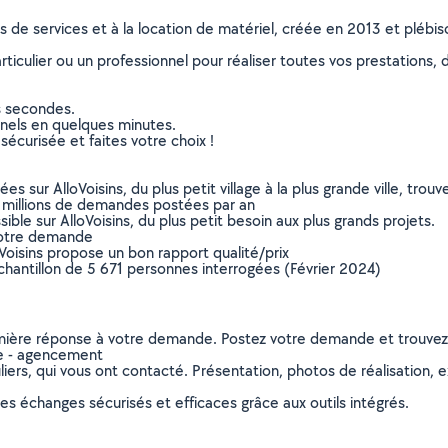
ns de services et à la location de matériel, créée en 2013 et plébi
culier ou un professionnel pour réaliser toutes vos prestations, d
s secondes.
nnels en quelques minutes.
sécurisée et faites votre choix !
sur AlloVoisins, du plus petit village à la plus grande ville, tro
 millions de demandes postées par an
ible sur AlloVoisins, du plus petit besoin aux plus grands projets.
votre demande
oVoisins propose un bon rapport qualité/prix
chantillon de 5 671 personnes interrogées (Février 2024)
remière réponse à votre demande. Postez votre demande et trouve
ie - agencement
ers, qui vous ont contacté. Présentation, photos de réalisation, exp
s échanges sécurisés et efficaces grâce aux outils intégrés.