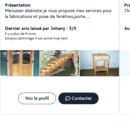
Présentation
Pr
Menuisier ébéniste je vous propose mes services pour
J'h
la fabrications et pose de fenêtres,porte,
escalier,meuble sur mesure,cuisine, placard,
Dernier avis laissé par Johany : 3/5
restoration de meuble, . ...ets
Au
Il y a plus de 6 mois
bonjour,dommage il est arrivé trop tard
Voir le profil
Contacter