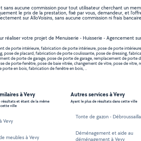
et sans aucune commission pour tout utilisateur cherchant un membre
uement le prix de la prestation, fixé par vous, demandeur, et l’offr
rectement sur AlloVoisins, sans aucune commission ni frais bancaire
ur réaliser votre projet de Menuiserie - Huisserie - Agencement sur 
e porte intérieure, fabrication de porte intérieure, pose de porte intérieure
g, pose de placard, fabrication de porte coulissante, pose de dressing, fabric
gement de porte de garage, pose de porte de garage, remplacement de porte d
 de porte-fenêtre, pose de baie vitrée, changement de vitre, pose de vitre, r
 porte en bois, fabrication de fenêtre en bois, ..
imilaires à Vevy
Autres services à Vevy
e résultats et étant de la même
Ayant le plus de résultats dans cette ville
cette ville
Tonte de gazon - Débroussaill
 à Vevy
Déménagement et aide au
de meubles à Vevy
déménagement à Vevy