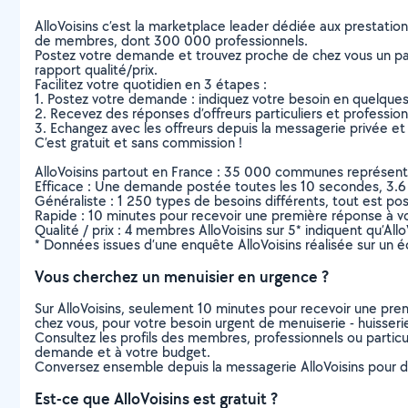
AlloVoisins c’est la marketplace leader dédiée aux prestatio
de membres, dont 300 000 professionnels.
Postez votre demande et trouvez proche de chez vous un parti
rapport qualité/prix.
Facilitez votre quotidien en 3 étapes :
1. Postez votre demande : indiquez votre besoin en quelque
2. Recevez des réponses d’offreurs particuliers et professio
3. Echangez avec les offreurs depuis la messagerie privée et 
C’est gratuit et sans commission !
AlloVoisins partout en France : 35 000 communes représentées 
Efficace : Une demande postée toutes les 10 secondes, 3.6
Généraliste : 1 250 types de besoins différents, tout est poss
Rapide : 10 minutes pour recevoir une première réponse à 
Qualité / prix : 4 membres AlloVoisins sur 5* indiquent qu’All
* Données issues d’une enquête AlloVoisins réalisée sur un é
Vous cherchez un menuisier en urgence ?
Sur AlloVoisins, seulement 10 minutes pour recevoir une p
chez vous, pour votre besoin urgent de menuiserie - huisser
Consultez les profils des membres, professionnels ou particuli
demande et à votre budget.
Conversez ensemble depuis la messagerie AlloVoisins pour de
Est-ce que AlloVoisins est gratuit ?