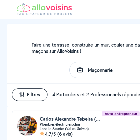
Faire une terrasse, construire un mur, couler une da
maçons sur AlloVoisins !
Filtres
4 Particuliers et 2 Professionnels répond
Auto-entrepreneur
Carlos Alexandre Teixeira (RENOV' TOUT & TECHNIC CLIM)
Plombier,électricien,clim
Lons-le-Saunier (Val du Solvan)
4,7/5
(6 avis)