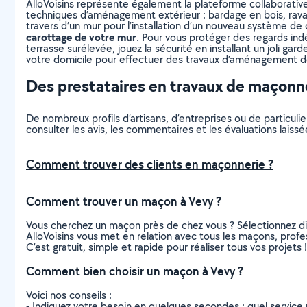
AlloVoisins représente également la plateforme collaborative
techniques d’aménagement extérieur : bardage en bois, raval
travers d’un mur pour l’installation d’un nouveau système de 
carottage de votre mur
. Pour vous protéger des regards indé
terrasse surélevée, jouez la sécurité en installant un joli ga
votre domicile pour effectuer des travaux d’aménagement de
Des prestataires en travaux de maçonne
De nombreux profils d’artisans, d’entreprises ou de particu
consulter les avis, les commentaires et les évaluations laissée
Comment trouver des clients en maçonnerie ?
Comment trouver un maçon à Vevy ?
Vous cherchez un maçon près de chez vous ? Sélectionnez di
AlloVoisins vous met en relation avec tous les maçons, profe
C’est gratuit, simple et rapide pour réaliser tous vos projets !
Comment bien choisir un maçon à Vevy ?
Voici nos conseils :
- Indiquez votre besoin en quelques secondes : quel service 