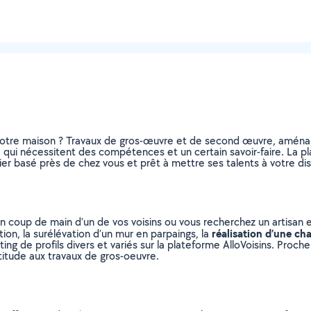
otre maison ? Travaux de gros-œuvre et de second œuvre, aménag
, qui nécessitent des compétences et un certain savoir-faire. La pl
ier basé près de chez vous et prêt à mettre ses talents à votre dis
n coup de main d’un de vos voisins ou vous recherchez un artisan 
réalisation d’une ch
ion, la surélévation d’un mur en parpaings, la
sting de profils divers et variés sur la plateforme AlloVoisins. Proc
titude aux travaux de gros-oeuvre.