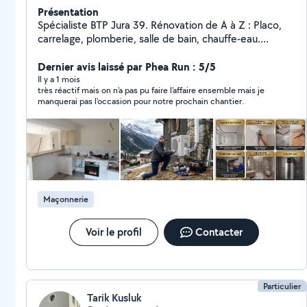
Présentation
Spécialiste BTP Jura 39. Rénovation de A à Z : Placo,
carrelage, plomberie, salle de bain, chauffe-eau.
Partenaire RGE QualiPac pour entretien, maintenance,
l'installation d'équipements pompe à chaleur,
Dernier avis laissé par Phea Run : 5/5
Climatisation performants. Travail soigné et de qualité
Il y a 1 mois
très réactif mais on n'a pas pu faire l'affaire ensemble mais je
pour votre confort." Je intervient à 40km aux alentours
manquerai pas l'occasion pour notre prochain chantier.
de Lons-le-Saunier 39000 pour toute demande
contactez par téléphone
Maçonnerie
Voir le profil
Contacter
Particulier
Tarik Kusluk