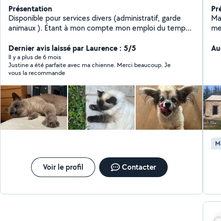
Présentation
Pr
Disponible pour services divers (administratif, garde
Ma
animaux ). Étant à mon compte mon emploi du temps
me
est assez flexible.
bét
Dernier avis laissé par Laurence : 5/5
Au
Il y a plus de 6 mois
Justine a été parfaite avec ma chienne. Merci beaucoup. Je
vous la recommande
M
Voir le profil
Contacter