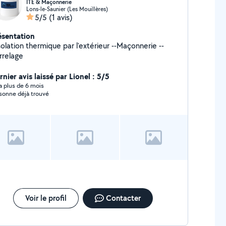
ITE & Maçonnerie
Lons-le-Saunier (Les Mouillères)
5/5
(1 avis)
ésentation
olation thermique par l'extérieur --Maçonnerie --
rrelage
nier avis laissé par Lionel : 5/5
y a plus de 6 mois
sonne déjà trouvé
Voir le profil
Contacter