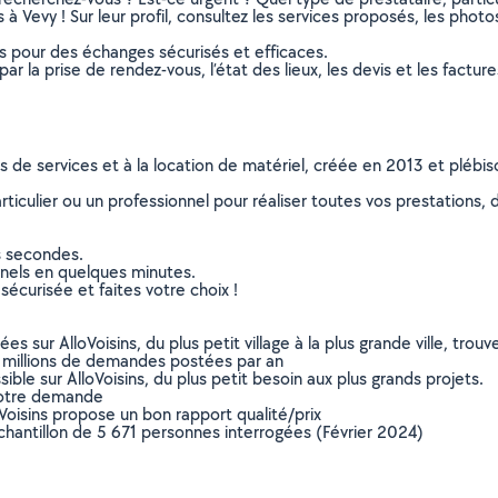
 Vevy ! Sur leur profil, consultez les services proposés, les photos 
ns pour des échanges sécurisés et efficaces.
r la prise de rendez-vous, l’état des lieux, les devis et les facture
ns de services et à la location de matériel, créée en 2013 et plébi
culier ou un professionnel pour réaliser toutes vos prestations, d
s secondes.
nnels en quelques minutes.
sécurisée et faites votre choix !
sur AlloVoisins, du plus petit village à la plus grande ville, tro
 millions de demandes postées par an
ible sur AlloVoisins, du plus petit besoin aux plus grands projets.
votre demande
oVoisins propose un bon rapport qualité/prix
chantillon de 5 671 personnes interrogées (Février 2024)