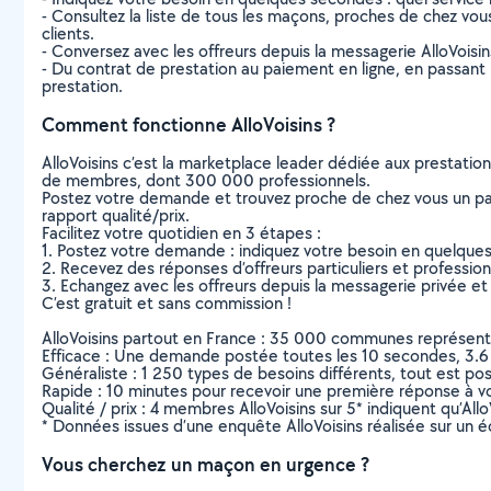
- Consultez la liste de tous les maçons, proches de chez vous à
clients.
- Conversez avec les offreurs depuis la messagerie AlloVoisi
- Du contrat de prestation au paiement en ligne, en passant pa
prestation.
Comment fonctionne AlloVoisins ?
AlloVoisins c’est la marketplace leader dédiée aux prestatio
de membres, dont 300 000 professionnels.
Postez votre demande et trouvez proche de chez vous un parti
rapport qualité/prix.
Facilitez votre quotidien en 3 étapes :
1. Postez votre demande : indiquez votre besoin en quelque
2. Recevez des réponses d’offreurs particuliers et professio
3. Echangez avec les offreurs depuis la messagerie privée et 
C’est gratuit et sans commission !
AlloVoisins partout en France : 35 000 communes représentées 
Efficace : Une demande postée toutes les 10 secondes, 3.6
Généraliste : 1 250 types de besoins différents, tout est poss
Rapide : 10 minutes pour recevoir une première réponse à 
Qualité / prix : 4 membres AlloVoisins sur 5* indiquent qu’All
* Données issues d’une enquête AlloVoisins réalisée sur un é
Vous cherchez un maçon en urgence ?