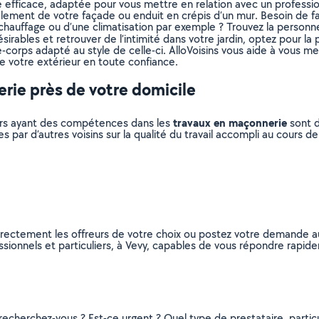
 efficace, adaptée pour vous mettre en relation avec un profession
ement de votre façade ou enduit en crépis d’un mur. Besoin de fai
chauffage ou d’une climatisation par exemple ? Trouvez la personne
sirables et retrouver de l’intimité dans votre jardin, optez pour la 
rde-corps adapté au style de celle-ci. AlloVoisins vous aide à vous 
 votre extérieur en toute confiance.
rie près de votre domicile
travaux en maçonnerie
liers ayant des compétences dans les
sont d
s par d’autres voisins sur la qualité du travail accompli au cours d
rectement les offreurs de votre choix ou postez votre demande au
ssionnels et particuliers, à Vevy, capables de vous répondre rapid
recherchez-vous ? Est-ce urgent ? Quel type de prestataire, particu