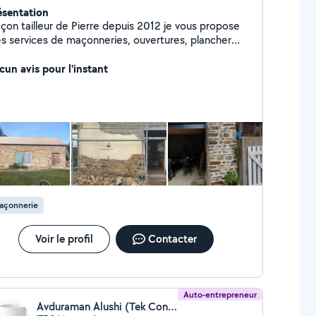
ésentation
çon tailleur de Pierre depuis 2012 je vous propose
s services de maçonneries, ouvertures, plancher
on, dalle, réseau pvc, enduits joints, chanvre.
cun avis pour l'instant
açonnerie
Voir le profil
Contacter
Auto-entrepreneur
Avduraman Alushi (Tek Construction)