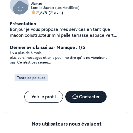
Abmac
Lons-le-Saunier (Les Mouillères)
2,5/5
(2 avis)
Présentation
Bonjour je vous propose mes services en tant que
macon constructeur mini pelle terrasse,espace vert
,motoculteur debroussaillage taille etc...homme sérieux
rapide et trés expérimenté .
Dernier avis laissé par Monique : 1/5
Il y a plus de 6 mois
plusieurs messages et sms pour me dire qu'ils ne viendront
pas. Ce n'est pas sérieux.
Tonte de pelouse
Voir le profil
Contacter
Nos utilisateurs nous évaluent