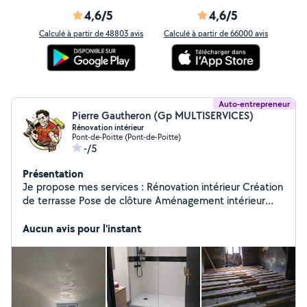
4,6/5
4,6/5
Calculé à partir de 48803 avis
Calculé à partir de 66000 avis
Auto-entrepreneur
Pierre Gautheron (Gp MULTISERVICES)
Rénovation intérieur
Pont-de-Poitte (Pont-de-Poitte)
-/5
Présentation
Je propose mes services : Rénovation intérieur Création
de terrasse Pose de clôture Aménagement intérieur
Installation cuisine Je répond a toute demande de
travaux a bientôt cordialement GP MULTISERVICES
Aucun avis pour l'instant