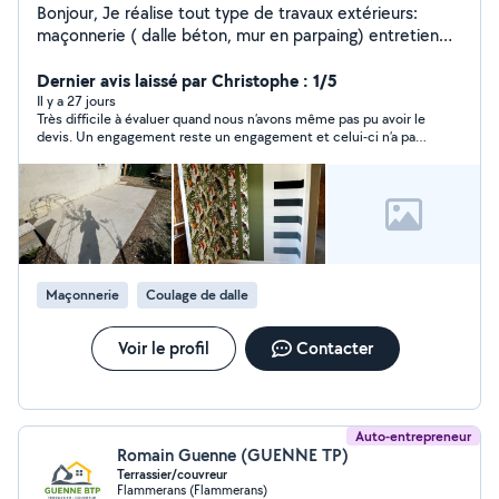
Bonjour, Je réalise tout type de travaux extérieurs:
maçonnerie ( dalle béton, mur en parpaing) entretien
espaces verts, tonte de pelouse, taille de haie ainsi que
des travaux intérieurs: peinture, bande à joint , plaque
Dernier avis laissé par Christophe : 1/5
de plâtre Je reste à votre disposition pour plus de
Il y a 27 jours
Très difficile à évaluer quand nous n’avons même pas pu avoir le
questions. Baptiste
devis. Un engagement reste un engagement et celui-ci n’a pas
du tout été honoré. En tout cas, si nous avons besoin, nous ne
le ferons pas avec Baptiste, une parole est une parole
Maçonnerie
Coulage de dalle
Voir le profil
Contacter
Auto-entrepreneur
Romain Guenne (GUENNE TP)
Terrassier/couvreur
Flammerans (Flammerans)