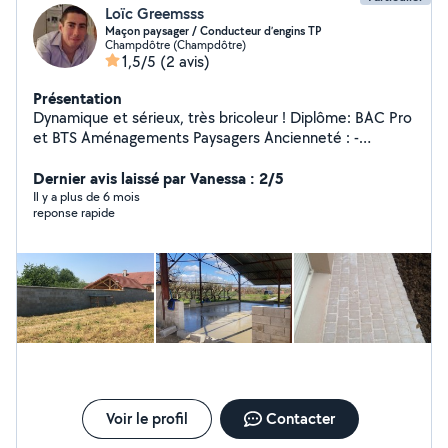
Loïc Greemsss
Maçon paysager / Conducteur d’engins TP
Champdôtre (Champdôtre)
1,5/5
(2 avis)
Présentation
Dynamique et sérieux, très bricoleur ! Diplôme: BAC Pro
et BTS Aménagements Paysagers Ancienneté : -
espaces verts et maçonnerie paysagère: 7 ans ( taille,
tonte, plantation, clôture, pavage, dallage, maçonnerie )
Dernier avis laissé par Vanessa : 2/5
- Terrassement, assainissement: 3 ans
Il y a plus de 6 mois
reponse rapide
Voir le profil
Contacter