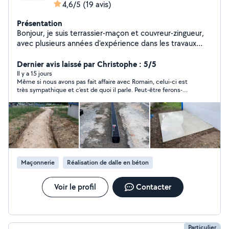
4,6/5
(19 avis)
Présentation
Bonjour, je suis terrassier-maçon et couvreur-zingueur,
avec plusieurs années d'expérience dans les travaux
publics et le bâtiment. Je réalise vos projets de
terrassement, maçonnerie, couverture, zinguerie et
Dernier avis laissé par Christophe : 5/5
petits travaux extérieurs avec soin et sérieux.
Il y a 15 jours
Même si nous avons pas fait affaire avec Romain, celui-ci est
très sympathique et c’est de quoi il parle. Peut-être ferons-
nous affaire une prochaine fois
Maçonnerie
Réalisation de dalle en béton
Voir le profil
Contacter
Particulier