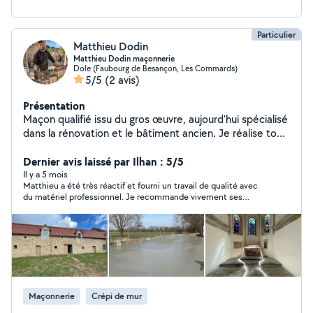
Particulier
Matthieu Dodin
Matthieu Dodin maçonnerie
Dole (Faubourg de Besançon, Les Commards)
5/5
(2 avis)
Présentation
Maçon qualifié issu du gros œuvre, aujourd'hui spécialisé
dans la rénovation et le bâtiment ancien. Je réalise tous
types de travaux de maçonnerie avec sérieux et soin, en
privilégiant des solutions durables et adaptées à
Dernier avis laissé par Ilhan : 5/5
l'existant. Interventions possibles : dalles béton,
Il y a 5 mois
Matthieu a été très réactif et fourni un travail de qualité avec
terrasses, murets, petits terrassements, réparations et
du matériel professionnel. Je recommande vivement ses
reprises de maçonnerie, aménagements extérieurs,
services
démolitions légères et travaux de rénovation.
Expérience sur différents types de chantiers, du neuf à
la réhabilitation. Habitué à travailler proprement et à
m'adapter aux contraintes du chantier, je porte une
attention particulière aux finitions et au respect des
règles du métier. Disponible pour des travaux chez les
Maçonnerie
Crépi de mur
particuliers. Conseils possibles pour trouver les solutions