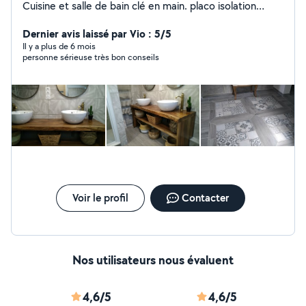
Cuisine et salle de bain clé en main. placo isolation
carrelage peinture parquet tapisserie agencement
cuisine et menuiserie ferronnerie arc et mig maçonnerie
Dernier avis laissé par Vio : 5/5
plomberie électricité entretien espaces
Il y a plus de 6 mois
personne sérieuse très bon conseils
verts...dépannage en tous genres..à faible coût..
charpente toiture en bac acier. possibilité béton
désactivé et décoratif suivant volume. élagage taille
d'arbres. abattage....curage et débouchage
canalisations.... me contacter si un doute ou un conseil.
possibilté de location de quelques matériels.
Voir le profil
Contacter
Nos utilisateurs nous évaluent
4,6/5
4,6/5