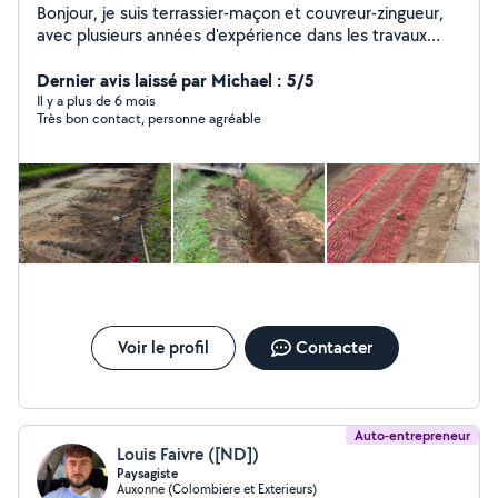
Bonjour, je suis terrassier-maçon et couvreur-zingueur,
avec plusieurs années d'expérience dans les travaux
publics et le bâtiment. Je réalise vos projets de
terrassement, maçonnerie, couverture, zinguerie et
Dernier avis laissé par Michael : 5/5
petits travaux extérieurs avec soin et sérieux.
Il y a plus de 6 mois
Très bon contact, personne agréable
Voir le profil
Contacter
Auto-entrepreneur
Louis Faivre ([ND])
Paysagiste
Auxonne (Colombiere et Exterieurs)