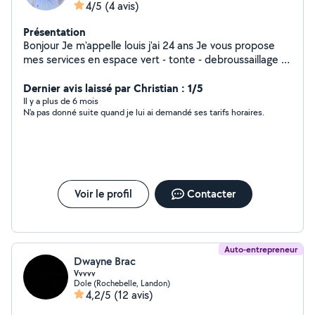
4/5
(4 avis)
Présentation
Bonjour Je m'appelle louis j'ai 24 ans Je vous propose
mes services en espace vert - tonte - debroussaillage -
taille de haie / végétaux / arbustes - nettoyage de
massif - peinture intérieur Je me déplace avec mon
Dernier avis laissé par Christian : 1/5
matériel En vous remerciant
Il y a plus de 6 mois
N'a pas donné suite quand je lui ai demandé ses tarifs horaires.
Voir le profil
Contacter
Auto-entrepreneur
Dwayne Brac
Vvvvv
Dole (Rochebelle, Landon)
4,2/5
(12 avis)