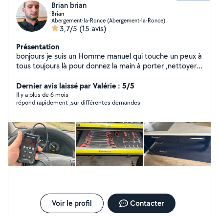
Brian brian
Brian
Abergement-la-Ronce (Abergement-la-Ronce)
3,7/5
(15 avis)
Présentation
bonjours je suis un Homme manuel qui touche un peux à
tous toujours là pour donnez la main à porter ,nettoyer
ou déplacer des objets mécaniciens voiture. j'ai pas mal
de connaissances et d'outils machine à pneus
Dernier avis laissé par Valérie : 5/5
équilibreurs repoussés piston diag voiture etc. Niveau
Il y a plus de 6 mois
répond rapidement ,sur différentes demandes
bricolage je touche à tous ( déjà rénover 2 maisons
complètes)
Voir le profil
Contacter