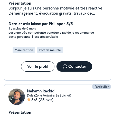
Présentation
Bonjour, je suis une personne motivée et très réactive.
Déménagement, évacuation gravats, travaux de
plomberie, salle de bain, cuisine, placo et menuiserie
tout est possible. Livraison colis possible. Demander
Dernier avis laissé par Philippe : 5/5
moi je réponds rapidement.
Il y a plus de 6 mois
pesonne très compètente ponctuele rapide je recommande
cette personne. il est trèsserviable
Manutention
Port de meuble
Voir le profil
Contacter
Particulier
Nahamn Rachid
Dole (Zone Portuaire, Le Boichot)
5/5
(25 avis)
Présentation