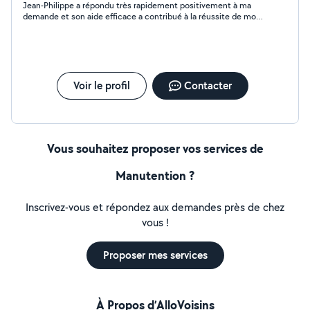
Jean-Philippe a répondu très rapidement positivement à ma
demande et son aide efficace a contribué à la réussite de mon
projet. J'ai beaucoup apprécié, entre autres qualités, sa
politesse, sa gentillesse, et son implication . Je le remercie
vivement et le recommande!
Voir le profil
Contacter
Vous souhaitez proposer vos services de
Manutention ?
Inscrivez-vous et répondez aux demandes près de chez
vous !
Proposer mes services
À Propos d’AlloVoisins