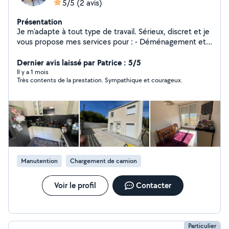
5/5
(2 avis)
Présentation
Je m'adapte à tout type de travail. Sérieux, discret et je
vous propose mes services pour : - Déménagement et
manutention ; - Ménage complet (sols, cuisine, salle de
bain, poussière etc) - Repassage et rangement -
Dernier avis laissé par Patrice : 5/5
Nettoyage en profondeur si nécessaire J'ai de
Il y a 1 mois
Très contents de la prestation. Sympathique et courageux.
l'expérience auprès de particuliers et je m'adapte
facilement à vos habitudes et consignes. N'hésitez pas
à me contacter pour discuter de vos besoins ou
organiser une première rencontre. Merci cordialement.
Breche
Manutention
Chargement de camion
Voir le profil
Contacter
Particulier