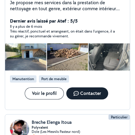
Je propose mes services dans la prestation de
nettoyage en tout genre, extérieur comme intérieur
avec soin et efficacité. Terrasses, voiture, canapés,
toitures, etc. Je peux également intervenir comme
Dernier avis laissé par Atef : 5/5
manutentionnaire polyvalent Aide au déménagement,
Il y a plus de 6 mois
Très réactif, ponctuel et arrangeant, on était dans l'urgence, il a
manœuvre, port de charges, et divers, débroussaillage,
su gérer, je recommande vivement.
peinture. J'aime rendre service et travailler proprement,
que ce soit pour un coup de main ponctuel ou une aide
plus régulière. Je suis également flexible, ponctuel et à
l'écoute, pour m'adapter au mieux à vos contraintes.
N'hésitez pas à me solliciter, je me ferai un plaisir de
vous répondre rapidement.
Manutention
Port de meuble
Voir le profil
Contacter
Particulier
Breche Elenga Itoua
Polyvalent
Dole (Les Mesnils Pasteur nord)