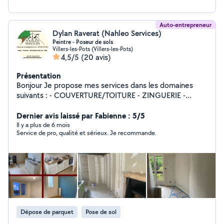
Auto-entrepreneur
Dylan Raverat (Nahleo Services)
Peintre - Poseur de sols
Villers-les-Pots (Villers-les-Pots)
4,5/5
(20 avis)
Présentation
Bonjour Je propose mes services dans les domaines
suivants : - COUVERTURE/TOITURE - ZINGUERIE -
TRAITEMENT TOITURE (demoussage, traitement et
peinture tout pour une toiture neuve) - Pose de
Dernier avis laissé par Fabienne : 5/5
revêtement de sol - Peinture intérieur N'hésitez pas à
Il y a plus de 6 mois
Service de pro, qualité et sérieux. Je recommande.
me contacter pour tous devis Cordialement
Dépose de parquet
Pose de sol