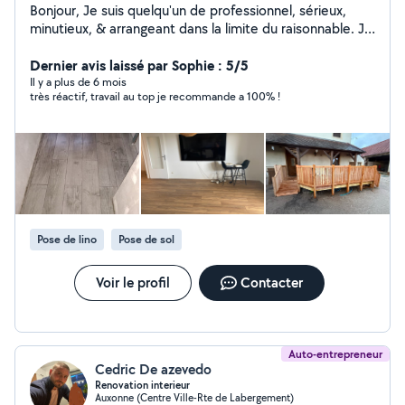
Bonjour, Je suis quelqu'un de professionnel, sérieux,
minutieux, & arrangeant dans la limite du raisonnable. Je
touche à tout (sauf l'électricité) : Plâtrerie & peinture
Revêtements de sol Pose de lino,parquet,carrelage
Dernier avis laissé par Sophie : 5/5
Montage de meubles Création de meubles, dressing,
Il y a plus de 6 mois
très réactif, travail au top je recommande a 100% !
abris de jardin Entretien & propreté jardin Nettoyage
terrasse, murets Pose de portail, clôture, pavé Aide au
déménagement Travaux intérieur/extérieur Neuf &
Rénovation N'hésitez pas à me contacter si vous
souhaitez des photos de ce que je fais, ou des
informations complémentaires. Au plaisir.
Pose de lino
Pose de sol
Voir le profil
Contacter
Auto-entrepreneur
Cedric De azevedo
Renovation interieur
Auxonne (Centre Ville-Rte de Labergement)