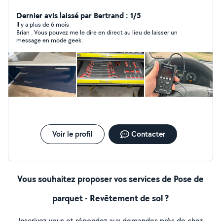
ou déplacer des objets mécaniciens voiture. j'ai pas mal
de connaissances et d'outils machine à pneus
Dernier avis laissé par Bertrand : 1/5
équilibreurs repoussés piston diag voiture etc. Niveau
Il y a plus de 6 mois
Brian . Vous pouvez me le dire en direct au lieu de laisser un
bricolage je touche à tous ( déjà rénover 2 maisons
message en mode geek.
complètes)
Voir le profil
Contacter
Vous souhaitez proposer vos services de Pose de
parquet - Revêtement de sol ?
Inscrivez-vous et répondez aux demandes près de chez