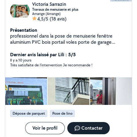
Victoria Sarrazin
Travaux de menuiserie et plus
Amange (Amange)
4,5/5
(18 avis)
Présentation
professionnel dans la pose de menuiserie fenêtre
aluminium PVC bois portail voles porte de garage
motorisation. travail consciencieux fort d'une
expérience de 18 ans vous n'avez rien à prévoir
Dernier avis laissé par Lili : 5/5
concernant les accessoires de pose. travail rapide et
Il y a 10 jours
Très satisfaite de l'intervention Je recommande !
bien fait, je reste à votre disposition merci
Dépose de parquet
Pose de lino
Voir le profil
Contacter