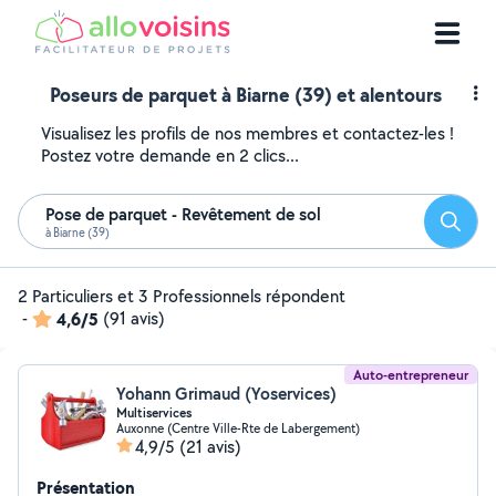
Poseurs de parquet à Biarne (39) et alentours
Visualisez les profils de nos membres et contactez-les !
Postez votre demande en 2 clics...
Pose de parquet - Revêtement de sol
Reche
à Biarne (39)
2 Particuliers et 3 Professionnels répondent
-
4,6/5
(91 avis)
Auto-entrepreneur
Yohann Grimaud (Yoservices)
Multiservices
Auxonne (Centre Ville-Rte de Labergement)
4,9/5
(21 avis)
Présentation