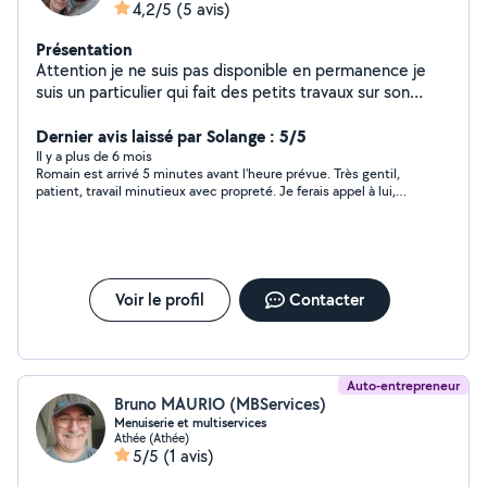
4,2/5
(5 avis)
Présentation
Attention je ne suis pas disponible en permanence je
suis un particulier qui fait des petits travaux sur son
temps libre. Merci donc de ne pas dépendre de mes
réponses qui peuvent ne pas être rapides. Bonjour a
Dernier avis laissé par Solange : 5/5
vous ! Je m'appelle Romain, j'ai travaillé de longues
Il y a plus de 6 mois
Romain est arrivé 5 minutes avant l'heure prévue. Très gentil,
années avec mon papa sur des chantiers de rénovations
patient, travail minutieux avec propreté. Je ferais appel à lui,
de maisons. Je suis donc tout à fait à l'aise pour tous
lorsque j'en aurais besoin. Merci.
vos petits travaux du quotidien. Passionné de jardinage,
je me ferais également un plaisir de réaliser vos besoins
d'entretien extérieur, tonte, déchets verts,
débroussaillage. Je dispose d'un nettoyeur haute
Voir le profil
Contacter
pression a la location ou avec mes services inclus pour
vos extérieurs et voitures. En complément, je peux faire
du nettoyage détaillé d'intérieur de voiture Travail
soigné et propre
Auto-entrepreneur
Bruno MAURIO (MBServices)
Menuiserie et multiservices
Athée (Athée)
5/5
(1 avis)