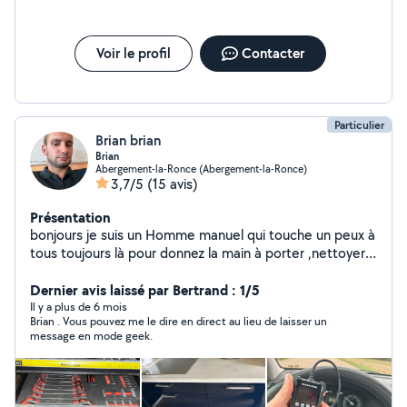
Voir le profil
Contacter
Particulier
Brian brian
Brian
Abergement-la-Ronce (Abergement-la-Ronce)
3,7/5
(15 avis)
Présentation
bonjours je suis un Homme manuel qui touche un peux à
tous toujours là pour donnez la main à porter ,nettoyer
ou déplacer des objets mécaniciens voiture. j'ai pas mal
de connaissances et d'outils machine à pneus
Dernier avis laissé par Bertrand : 1/5
équilibreurs repoussés piston diag voiture etc. Niveau
Il y a plus de 6 mois
Brian . Vous pouvez me le dire en direct au lieu de laisser un
bricolage je touche à tous ( déjà rénover 2 maisons
message en mode geek.
complètes)