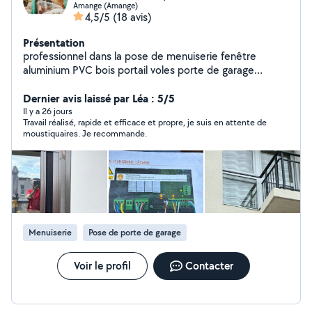
Amange (Amange)
4,5/5
(18 avis)
Présentation
professionnel dans la pose de menuiserie fenêtre
aluminium PVC bois portail voles porte de garage
motorisation. travail consciencieux fort d'une
expérience de 18 ans vous n'avez rien à prévoir
Dernier avis laissé par Léa : 5/5
concernant les accessoires de pose. travail rapide et
Il y a 26 jours
Travail réalisé, rapide et efficace et propre, je suis en attente de
bien fait, je reste à votre disposition merci
moustiquaires. Je recommande.
Menuiserie
Pose de porte de garage
Voir le profil
Contacter