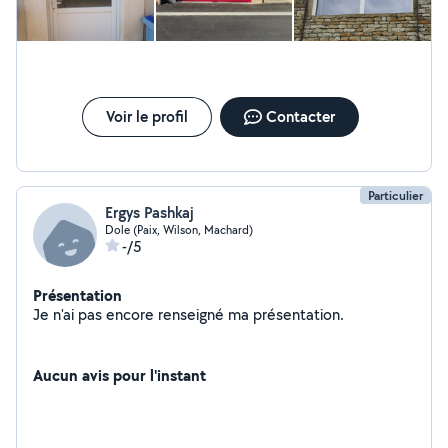
fenêtre, volet battant et roulant, portail, moustiquaire,
store banne... Je vous laisse aussi venir visiter notre
SHOWROOM sur TAVAUX 39500 ou vous pourrez voir
tous nos produits. A très vite L'équipe DUO Fermetures
Voir le profil
Contacter
Particulier
Ergys Pashkaj
Dole (Paix, Wilson, Machard)
-/5
Présentation
Je n'ai pas encore renseigné ma présentation.
Aucun avis pour l'instant