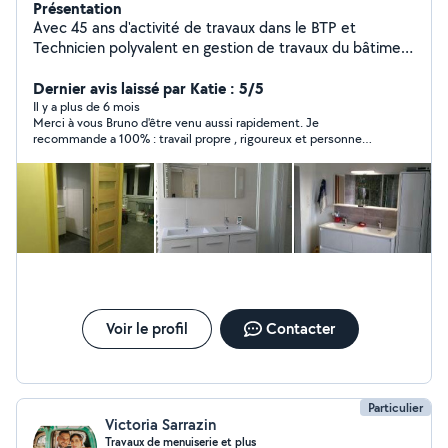
Présentation
Avec 45 ans d'activité de travaux dans le BTP et
Technicien polyvalent en gestion de travaux du bâtiment
. A ce jour réalisation de petits travaux , dépannage sur
volets roulant , menuiseries intérieur et extérieur , mise
Dernier avis laissé par Katie : 5/5
en jeu rabotage , remplacement de quincaillerie
Il y a plus de 6 mois
Merci à vous Bruno d'être venu aussi rapidement. Je
serrures , ouverture de portes .
recommande a 100% : travail propre , rigoureux et personne
sérieuse . Merci pour toutes vos explications et d'avoir mis en
sécurité ma famille. Au plaisir de faire affaire avec vous une
nouvelle fois ...
Voir le profil
Contacter
Particulier
Victoria Sarrazin
Travaux de menuiserie et plus