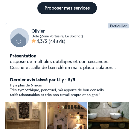
Proposer mes services
Particulier
Olivier
Dole (Zone Portuaire, Le Boichot)
4,3/5
(44 avis)
Présentation
dispose de multiples outillages et connaissances.
Cuisine et salle de bain clé en main. placo isolation
carrelage peinture parquet tapisserie agencement
cuisine et menuiserie ferronnerie arc et mig maçonnerie
Dernier avis laissé par Lily : 5/5
plomberie électricité entretien espaces
Il y a plus de 6 mois
Très sympathique, ponctuel, m’a apporté de bon conseils ,
verts...dépannage en tous genres..à faible coût..
tarifs raisonnables et très bon travail propre et soigné !
charpente toiture en bac acier. possibilité béton
désactivé et décoratif suivant volume. élagage taille
d'arbres. abattage....curage et débouchage
canalisations.... me contacter si un doute ou un conseil.
possibilté de location de quelques matériels.