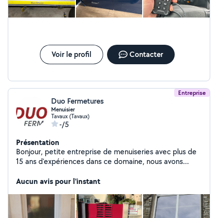
Voir le profil
Contacter
Entreprise
Duo Fermetures
Menuisier
Tavaux (Tavaux)
-/5
Présentation
Bonjour, petite entreprise de menuiseries avec plus de
15 ans d'expériences dans ce domaine, nous avons
plusieurs gammes de produits pour satisfaire au mieux
tous nos clients. Notre priorité votre satisfaction, nous
Aucun avis pour l'instant
sommes là pour vous accompagner jusqu'au bout de
votre projet, vous conseillez Nous proposons des
produit en PVC et ALU, porte d'entrée, fenêtre, porte-