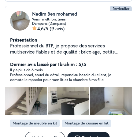
Particulier
Nadim Ben mohamed
Voisin multifonctions
Damparis (Damparis)
4,6/5
(9 avis)
Présentation
Professionnel du BTP, je propose des services
multiservice fiables et de qualité : bricolage, petits
travaux, aménagements, réparations et jardinage.
Sérieux, ponctuel et expérimenté, je réalise chaque
Dernier avis laissé par Ibrahim : 5/5
mission avec soin et professionnalisme. Mon objectif :
Il y a plus de 6 mois
Professionnel, souci du détail, répond au besoin du client, je
vous offrir un service efficace et vous faciliter la vie.
compte le rappeler pour mon lit et la chambre à ma fille.
Montage de meuble en kit
Montage de cuisine en kit