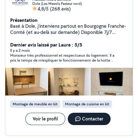
Dole (Les Mesnils Pasteur nord)
4,8/5
(268 avis)
Présentation
Basé à Dole, j'interviens partout en Bourgogne Franche-
Comté (et au-delà sur demande) Disponible 7j/7
Interventions sur rendez-vous Urgences possibles Je
propose des services fiables, rapides et soignés : -
Dernier avis laissé par Laure : 5/5
Montage de meubles - Peinture - Tonte -
Il y a 2 mois
Monsieur très professionnel et respectueux du logement. Il a
Débroussaillage - Pose de sols - Pose de cuisine - Petite
pris le temps de m’expliquer le fonctionnement de la hotte
plomberie - Petite électricité - Réparations de volets -
ainsi que les différentes étapes de l’installation. Travail soigné,
Entretien des logements et locaux pro (réguliers ou
sérieux et réalisé avec beaucoup de professionnalisme. Je le
ponctuels) - D'autres services à la demande N'hésitez
recommande vivement et le remercie pour son intervention de
qualité.
pas à me contacter ! Dépannage - Urgence - Entretien -
Maintenance - Travaux d'intérieur
Montage de meuble en kit
Montage de cuisine en kit
Voir le profil
Contacter