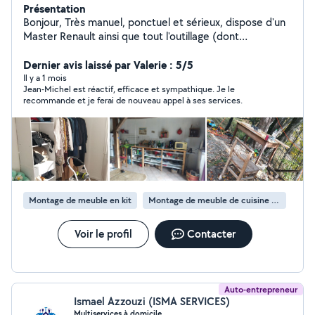
Présentation
Bonjour, Très manuel, ponctuel et sérieux, dispose d'un
Master Renault ainsi que tout l'outillage (dont
électroportatif) pour des travaux habituels de bricolage
dans votre habitation ne nécessitant pas l'intervention
Dernier avis laissé par Valerie : 5/5
d'un professionnel. // VAN-LIFER, étudie toute
Il y a 1 mois
Jean-Michel est réactif, efficace et sympathique. Je le
proposition d'Aménagement de votre van ou camion,
recommande et je ferai de nouveau appel à ses services.
camionette. (Isolation, Pose de fenêtre de toit,
Ameublement sur mesure, Installation chauffage
Webasto, Panneaux solaire, Batterie auxiliaire et autre
Équipement électrique.) // (Parallèlement, ancien
Enseignant Spécialisé, donne cours de Maths; Français
ou Soutien scolaire du CP à la 4ème). // (Et pour le
plaisir, en tant que Musicien Interprète , Arrangeur,
Montage de meuble en kit
Montage de meuble de cuisine en kit
donne des cours de Piano, Accompagnement chant,
travail sur la Voix, pratique de l'Harmonisation, aide à la
Composition) - Me déplace à domicile, ou dans mon
Voir le profil
Contacter
Studio d'Enregistrement ou de Répétition équipé. (sur
rendez vous) A votre service JM
Auto-entrepreneur
Ismael Azzouzi (ISMA SERVICES)
Multiservices à domicile