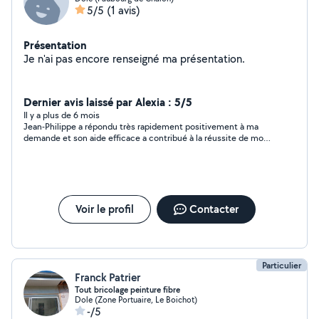
5/5
(1 avis)
Présentation
Je n'ai pas encore renseigné ma présentation.
Dernier avis laissé par Alexia : 5/5
Il y a plus de 6 mois
Jean-Philippe a répondu très rapidement positivement à ma
demande et son aide efficace a contribué à la réussite de mon
projet. J'ai beaucoup apprécié, entre autres qualités, sa
politesse, sa gentillesse, et son implication . Je le remercie
vivement et le recommande!
Voir le profil
Contacter
Particulier
Franck Patrier
Tout bricolage peinture fibre
Dole (Zone Portuaire, Le Boichot)
-/5