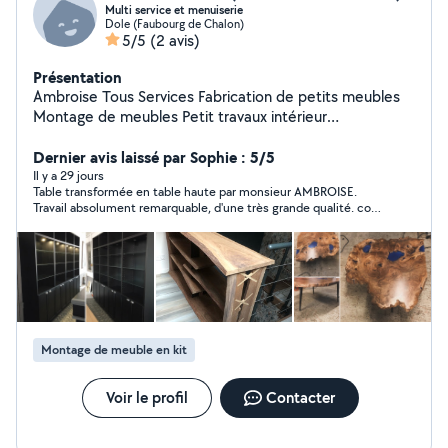
Multi service et menuiserie
Dole (Faubourg de Chalon)
5/5
(2 avis)
Présentation
Ambroise Tous Services Fabrication de petits meubles
Montage de meubles Petit travaux intérieur
Agencement Disponible le soir après 17h30 et certains
week-ends
Dernier avis laissé par Sophie : 5/5
Il y a 29 jours
Table transformée en table haute par monsieur AMBROISE.
Travail absolument remarquable, d'une très grande qualité. coût
très abordable. artisan très sympathique, sérieux, ponctuel et à
l'écoute. Je recommande +++++++.
Montage de meuble en kit
Voir le profil
Contacter