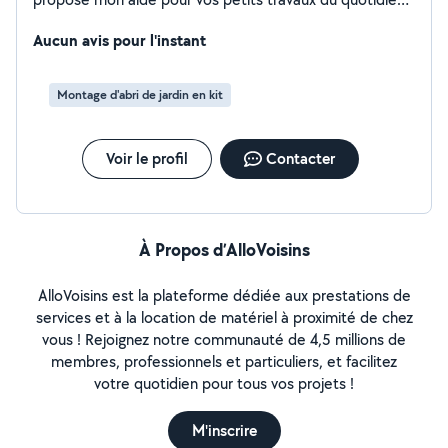
tonte de pelouse (si vous avez le matériel mais pas le
temps, je m'en occupe), changement d'ampoules, pose
Aucun avis pour l'instant
de cadres, montage de meubles, et autres petits
dépannages. Sérieux, ponctuel et à l'écoute, je me
Montage d'abri de jardin en kit
déplace avec le sourire pour vous simplifier la vie. Tarifs
à voir ensemble.
Voir le profil
Contacter
À Propos d’AlloVoisins
AlloVoisins est la plateforme dédiée aux prestations de
services et à la location de matériel à proximité de chez
vous ! Rejoignez notre communauté de 4,5 millions de
membres, professionnels et particuliers, et facilitez
votre quotidien pour tous vos projets !
M'inscrire