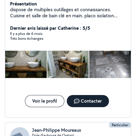
Présentation
dispose de multiples outillages et connaissances.
Cuisine et salle de bain clé en main. placo isolation
carrelage peinture parquet tapisserie agencement
cuisine et menuiserie ferronnerie arc et mig maçonnerie
Dernier avis laissé par Catherine : 5/5
plomberie électricité entretien espaces
Il y a plus de 6 mois
Très bons échanges
verts...dépannage en tous genres..à faible coût..
charpente toiture en bac acier. possibilité béton
désactivé et décoratif suivant volume. élagage taille
d'arbres. abattage....curage et débouchage
canalisations.... me contacter si un doute ou un conseil.
possibilté de location de quelques matériels.
Voir le profil
Contacter
Particulier
Jean-Philippe Moureaux
Dole (Faubourg de Chalon)