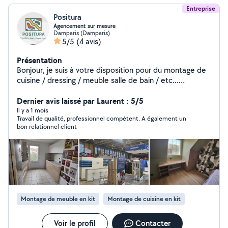
Entreprise
Positura
Agencement sur mesure
Damparis (Damparis)
5/5
(4 avis)
Présentation
Bonjour, je suis à votre disposition pour du montage de
cuisine / dressing / meuble salle de bain / etc...
Montage de stand traditionnelle dans toute la France
Manutention si besoin. Conseil en agencement.
Dernier avis laissé par Laurent : 5/5
Il y a 1 mois
Travail de qualité, professionnel compétent. A également un
bon relationnel client
Montage de meuble en kit
Montage de cuisine en kit
Voir le profil
Contacter