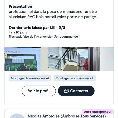
Présentation
professionnel dans la pose de menuiserie fenêtre
aluminium PVC bois portail voles porte de garage
motorisation. travail consciencieux fort d'une
expérience de 18 ans vous n'avez rien à prévoir
Dernier avis laissé par Lili : 5/5
concernant les accessoires de pose. travail rapide et
Il y a 10 jours
Très satisfaite de l'intervention Je recommande !
bien fait, je reste à votre disposition merci
Montage de meuble en kit
Montage de cuisine en kit
Voir le profil
Contacter
Auto-entrepreneur
Nicolas Ambroise (Ambroise Tous Services)