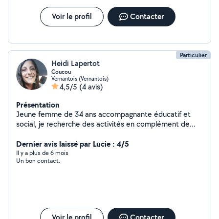
Voir le profil
Contacter
Particulier
Heidi Lapertot
Coucou
Vernantois (Vernantois)
4,5/5
(4 avis)
Présentation
Jeune femme de 34 ans accompagnante éducatif et
social, je recherche des activités en complément de
mon emploi. J'adore les animaux j'ai déjà effectué des
gardes/visites, je suis assez polyvalente. J'ai des
Dernier avis laissé par Lucie : 4/5
compétences dans l'accompagnement d'enfants,
Il y a plus de 6 mois
Un bon contact.
d'adultes et personnes âgées porteurs ou non de
handicaps moteurs et/ou psychique. Je peux vous aider
dans tout votre quotidien (garde enfants, garde
animaux, ménage, courses, accompagnement transport,
aide administrative, courses et préparation de repas,
soutien psychologique / écoute..) N'hésitez pas à me
Voir le profil
Contacter