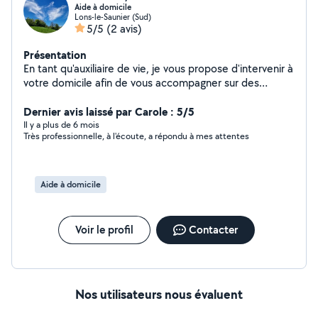
Aide à domicile
Lons-le-Saunier (Sud)
5/5
(2 avis)
Présentation
En tant qu'auxiliaire de vie, je vous propose d'intervenir à
votre domicile afin de vous accompagner sur des
prestations qui vous permettront de préserver votre
autonomie. Aide à la toilette, transferts, repas, courses,
Dernier avis laissé par Carole : 5/5
repassage, ménage, en fonction de vos besoins.
Il y a plus de 6 mois
Très professionnelle, à l'écoute, a répondu à mes attentes
Aide à domicile
Voir le profil
Contacter
Nos utilisateurs nous évaluent