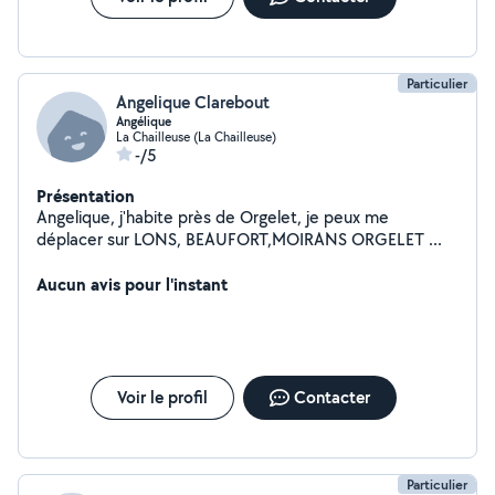
contacter et je vous répondrais dans les meilleurs
délais. Concernant le tarif je demande 30/h. Paiement
CESU possible qui vous permet de bénéficier 50%
d'avantage fiscal. A bientôt
Particulier
Angelique Clarebout
Angélique
La Chailleuse (La Chailleuse)
-/5
Présentation
Angelique, j'habite près de Orgelet, je peux me
déplacer sur LONS, BEAUFORT,MOIRANS ORGELET ...
Aucun avis pour l'instant
Voir le profil
Contacter
Particulier