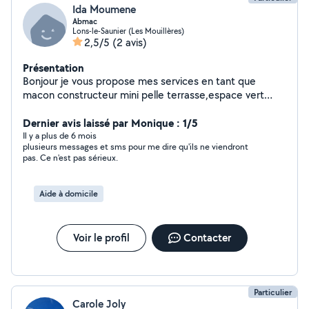
Ida Moumene
Abmac
Lons-le-Saunier (Les Mouillères)
2,5/5
(2 avis)
Présentation
Bonjour je vous propose mes services en tant que
macon constructeur mini pelle terrasse,espace vert
,motoculteur debroussaillage taille etc...homme sérieux
rapide et trés expérimenté .
Dernier avis laissé par Monique : 1/5
Il y a plus de 6 mois
plusieurs messages et sms pour me dire qu'ils ne viendront
pas. Ce n'est pas sérieux.
Aide à domicile
Voir le profil
Contacter
Particulier
Carole Joly