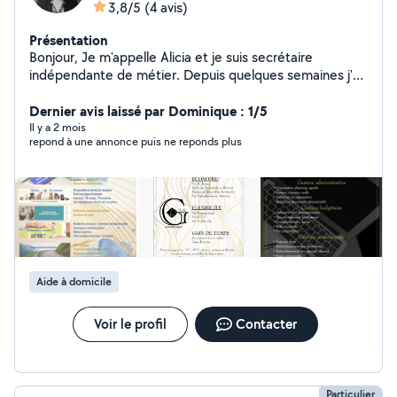
3,8/5
(4 avis)
Présentation
Bonjour, Je m'appelle Alicia et je suis secrétaire
indépendante de métier. Depuis quelques semaines j'ai
ajouté une 2éme activité , celle de l'aide à domicile pour
les particuliers. Le but : vous aider dans votre quotidien.
Dernier avis laissé par Dominique : 1/5
Je suis disponible pour différentes prestations, aide au
Il y a 2 mois
repond à une annonce puis ne reponds plus
courses, garde et promenade d'animaux, et pleins
d'autres services. Je suis a votre disposition, n'hésitez
pas à me contacter, je serai ravie de vous rencontrer. Je
peux me déplacer gratuitement à votre domicile pour
qu'on puisse se rencontrer et se connaître davantage.
La confiance est primordial. Merci pour votre confiance.
Aide à domicile
Voir le profil
Contacter
Particulier