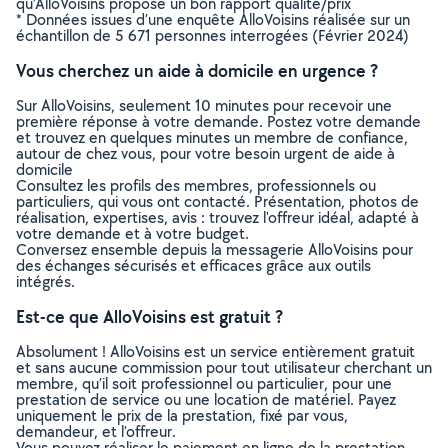
qu’AlloVoisins propose un bon rapport qualité/prix
* Données issues d’une enquête AlloVoisins réalisée sur un
échantillon de 5 671 personnes interrogées (Février 2024)
Vous cherchez un aide à domicile en urgence ?
Sur AlloVoisins, seulement 10 minutes pour recevoir une
première réponse à votre demande. Postez votre demande
et trouvez en quelques minutes un membre de confiance,
autour de chez vous, pour votre besoin urgent de aide à
domicile
Consultez les profils des membres, professionnels ou
particuliers, qui vous ont contacté. Présentation, photos de
réalisation, expertises, avis : trouvez l'offreur idéal, adapté à
votre demande et à votre budget.
Conversez ensemble depuis la messagerie AlloVoisins pour
des échanges sécurisés et efficaces grâce aux outils
intégrés.
Est-ce que AlloVoisins est gratuit ?
Absolument ! AlloVoisins est un service entièrement gratuit
et sans aucune commission pour tout utilisateur cherchant un
membre, qu’il soit professionnel ou particulier, pour une
prestation de service ou une location de matériel. Payez
uniquement le prix de la prestation, fixé par vous,
demandeur, et l’offreur.
Vous pouvez réaliser le paiement en ligne de la prestation