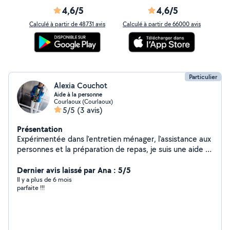
4,6/5
4,6/5
Calculé à partir de 48731 avis
Calculé à partir de 66000 avis
Particulier
Alexia Couchot
Aide à la personne
Courlaoux (Courlaoux)
5/5
(3 avis)
Présentation
Expérimentée dans l'entretien ménager, l'assistance aux
personnes et la préparation de repas, je suis une aide à
domicile compétente et fiable. Mon autonomie, mon
organisation et mon dynamisme me permettent
Dernier avis laissé par Ana : 5/5
d'assurer efficacement les tâches de toilette,
Il y a plus de 6 mois
parfaite !!!
d'entretien et de ménage. Actuellement aide-soignante,
je cherche à compléter mes revenus.