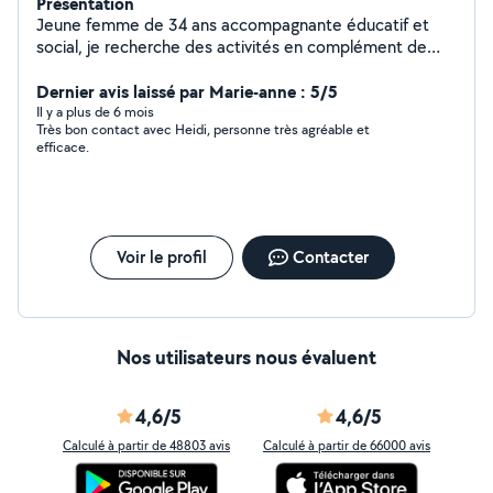
Présentation
Jeune femme de 34 ans accompagnante éducatif et
social, je recherche des activités en complément de
mon emploi. J'adore les animaux j'ai déjà effectué des
gardes/visites, je suis assez polyvalente. J'ai des
Dernier avis laissé par Marie-anne : 5/5
compétences dans l'accompagnement d'enfants,
Il y a plus de 6 mois
Très bon contact avec Heidi, personne très agréable et
d'adultes et personnes âgées porteurs ou non de
efficace.
handicaps moteurs et/ou psychique. Je peux vous aider
dans tout votre quotidien (garde enfants, garde
animaux, ménage, courses, accompagnement transport,
aide administrative, courses et préparation de repas,
soutien psychologique / écoute..) N'hésitez pas à me
Voir le profil
Contacter
contacter et je vous répondrais dans les meilleurs
délais. Concernant le tarif je demande 30/h. Paiement
CESU possible qui vous permet de bénéficier 50%
d'avantage fiscal. A bientôt
Nos utilisateurs nous évaluent
4,6/5
4,6/5
Calculé à partir de 48803 avis
Calculé à partir de 66000 avis