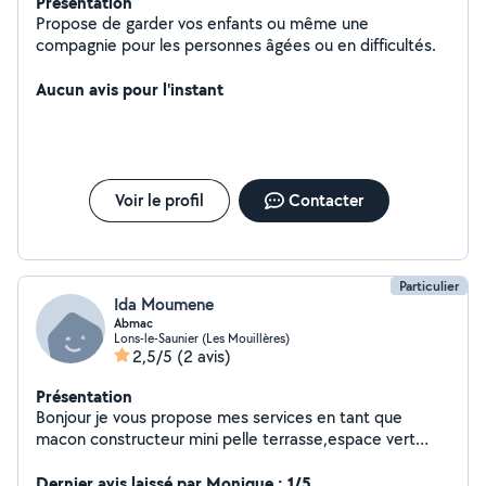
Présentation
Propose de garder vos enfants ou même une
compagnie pour les personnes âgées ou en difficultés.
Aucun avis pour l'instant
Voir le profil
Contacter
Particulier
Ida Moumene
Abmac
Lons-le-Saunier (Les Mouillères)
2,5/5
(2 avis)
Présentation
Bonjour je vous propose mes services en tant que
macon constructeur mini pelle terrasse,espace vert
,motoculteur debroussaillage taille etc...homme sérieux
rapide et trés expérimenté .
Dernier avis laissé par Monique : 1/5