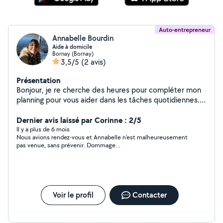
Auto-entrepreneur
Annabelle Bourdin
Aide à domicile
Bornay (Bornay)
3,5/5
(2 avis)
Présentation
Bonjour, je re cherche des heures pour compléter mon
planning pour vous aider dans les tâches quotidiennes. -
Entretien du logement - Aide au repas - Repassage -
Accompagnement Je suis une personne motivé,
Dernier avis laissé par Corinne : 2/5
discrète et très professionnelle. C'est avec plaisir de
Il y a plus de 6 mois
Nous avions rendez-vous et Annabelle n’est malheureusement
vous aider. Je fait ce métier depuis des années!
pas venue, sans prévenir. Dommage…
Voir le profil
Contacter