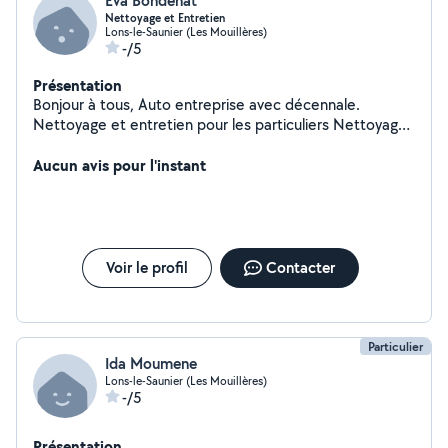
Eva Bondenat
Nettoyage et Entretien
Lons-le-Saunier (Les Mouillères)
-/5
Présentation
Bonjour à tous, Auto entreprise avec décennale.
Nettoyage et entretien pour les particuliers Nettoyage
et entretien pour les professionnels Nettoyage
occasionnel : déménagement / petit travaux ect.
Aucun avis pour l'instant
Voir le profil
Contacter
Particulier
Ida Moumene
Lons-le-Saunier (Les Mouillères)
-/5
Présentation