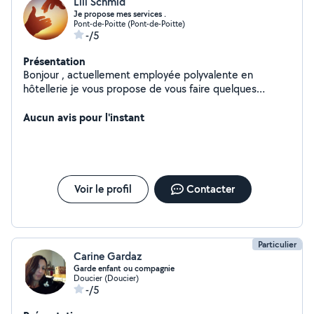
Lili Schmid
Je propose mes services .
Pont-de-Poitte (Pont-de-Poitte)
-/5
Présentation
Bonjour , actuellement employée polyvalente en
hôtellerie je vous propose de vous faire quelques
heures de ménage les après midis de 14h a 18h ou garde
d' enfants étant moi même maman , tarifs a voir
Aucun avis pour l'instant
ensemble . Je peux me déplacer dans un rayon de
20km aux alentours de Pont de poitte . N'hésitez pas à
me contacter par message . Pas sérieux s'abstenir Merci
Lisa
Voir le profil
Contacter
Particulier
Carine Gardaz
Garde enfant ou compagnie
Doucier (Doucier)
-/5