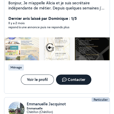
Bonjour, Je m'appelle Alicia et je suis secrétaire
indépendante de métier. Depuis quelques semaines j'ai
ajouté une 2éme activité , celle de l'aide à domicile pour
les particuliers. Le but : vous aider dans votre quotidien.
Dernier avis laissé par Dominique : 1/5
Je suis disponible pour différentes prestations, aide au
Il y a 2 mois
repond à une annonce puis ne reponds plus
courses, garde et promenade d'animaux, et pleins
d'autres services. Je suis a votre disposition, n'hésitez
pas à me contacter, je serai ravie de vous rencontrer. Je
peux me déplacer gratuitement à votre domicile pour
qu'on puisse se rencontrer et se connaître davantage.
La confiance est primordial. Merci pour votre confiance.
Ménage
Voir le profil
Contacter
Particulier
Emmanuelle Jacquinot
Emmanuelle
Châtillon (Châtillon)