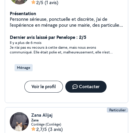
2/5
(1 avis)
Présentation
Personne sérieuse, ponctuelle et discrète, j'ai de
l'expérience en ménage pour une mairie, des particuliers
et pour moi-même. J'apprécie particulièrement le
nettoyage des sanitaires, le récurage, le dépoussierage,
Dernier avis laissé par Penelope : 2/5
le cirage des meubles, le balayage et la confection des
Il y a plus de 6 mois
Je n'ai pas eu recours à cette dame, mais nous avons
lits. Je maîtrise les techniques de nettoyage et utilisent
communiqué. Elle était polie et, malheureusement, elle n'est
un matériel adapté : aspirateur laveur, balai-brosse,
pas disponible.
balayette, serpillière, seau, balai. Travail soigné garantie !
Ménage
Voir le profil
Contacter
Particulier
Zana Alijaj
Zana
Conliège (Conliège)
2,7/5
(3 avis)