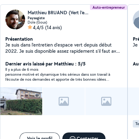
Auto-entrepreneur
Matthieu BRUAND (Vert l'entretien)
Paysagiste
Dole (Goux)
4,4/5
(14 avis)
Présentation
Pr
Je suis dans l'entretien d'espace vert depuis début
Je 
2022. Je suis disponible assez rapidement s'il faut avec
du matériel adéquat. Matthieu
Dernier avis laissé par Matthieu : 5/5
Au
Il y a plus de 6 mois
personne motivé et dynamique très sérieux dans son travail à
l'écoute de nos demandes et apporte de très bonnes idées
grâce à son savoir faire je recommande
To
Voir le profil
Contacter