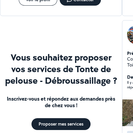
Pr
Vous souhaitez proposer
Co
Toi
vos services de Tonte de
dé
d'i
De
pelouse - Débroussaillage ?
de
Il y
rép
Inscrivez-vous et répondez aux demandes près
de chez vous !
Proposer mes services