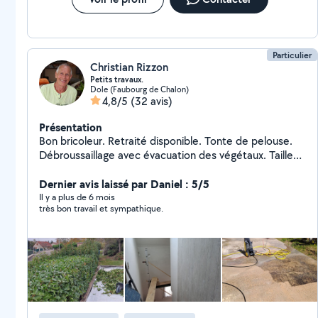
Particulier
Christian Rizzon
Petits travaux.
Dole (Faubourg de Chalon)
4,8/5
(32 avis)
Présentation
Bon bricoleur. Retraité disponible. Tonte de pelouse.
Débroussaillage avec évacuation des végétaux. Taille
de haies avec évacuation des végétaux. Nettoyage de
terrain délaissé depuis plusieurs années. Petits travaux
Dernier avis laissé par Daniel : 5/5
extérieurs en été. Petits travaux intérieurs en hiver.
Il y a plus de 6 mois
très bon travail et sympathique.
Aimable et respectueux. Je ne peux que répondre à 3
voisins par mois car je n'ai pas payer d'abonnement. En
conséquence, si je ne vous réponds pas aux demandes
privées dans l'heure, c'est que j'ai déjà répondu 3 fois
dans le mois. J'en suis désolé, ce n'est pas moi qui ait
fait le règlement "allo voisin ". Cordialement.