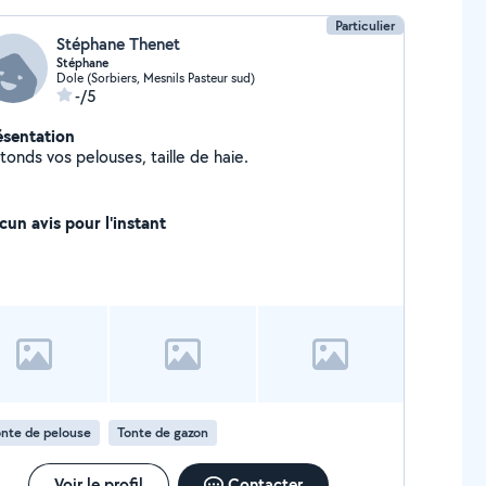
Particulier
Stéphane Thenet
Stéphane
Dole (Sorbiers, Mesnils Pasteur sud)
-/5
ésentation
tonds vos pelouses, taille de haie.
cun avis pour l'instant
nte de pelouse
Tonte de gazon
Voir le profil
Contacter