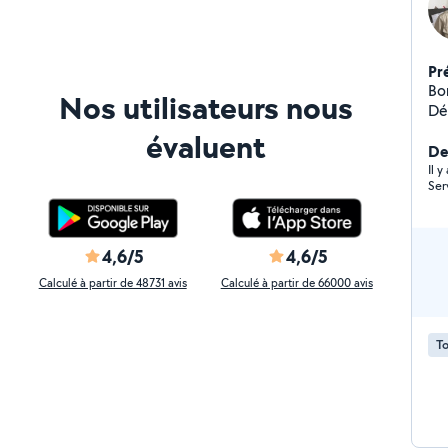
Pr
Bo
Nos utilisateurs nous
Dé
plo
évaluent
tout est
De
mo
Il y
Ser
4,6/5
4,6/5
Calculé à partir de 48731 avis
Calculé à partir de 66000 avis
To