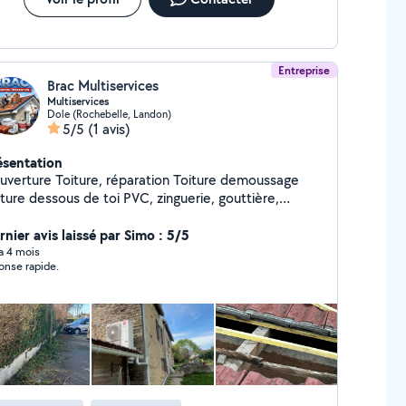
Entreprise
Brac Multiservices
Multiservices
Dole (Rochebelle, Landon)
5/5
(1 avis)
ésentation
uverture Toiture, réparation Toiture demoussage
ture dessous de toi PVC, zinguerie, gouttière,
capage, peinture, travaux de maçonnerie, travaux
ntérieur, travaux d'espaces verts autres, travaux sur
rnier avis laissé par Simo : 5/5
mande
 a 4 mois
onse rapide.