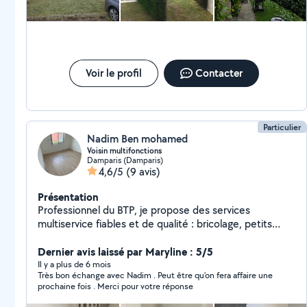
Voir le profil
Contacter
Particulier
Nadim Ben mohamed
Voisin multifonctions
Damparis (Damparis)
4,6/5
(9 avis)
Présentation
Professionnel du BTP, je propose des services
multiservice fiables et de qualité : bricolage, petits
travaux, aménagements, réparations et jardinage.
Sérieux, ponctuel et expérimenté, je réalise chaque
Dernier avis laissé par Maryline : 5/5
mission avec soin et professionnalisme. Mon objectif :
Il y a plus de 6 mois
Très bon échange avec Nadim . Peut être qu’on fera affaire une
vous offrir un service efficace et vous faciliter la vie.
prochaine fois . Merci pour votre réponse