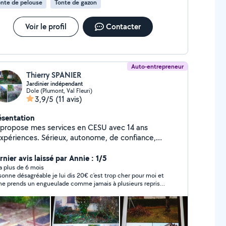
nte de pelouse
Tonte de gazon
Voir le profil
Contacter
Auto-entrepreneur
Thierry SPANIER
Jardinier indépendant
Dole (Plumont, Val Fleuri)
3,9/5
(11 avis)
ésentation
propose mes services en CESU avec 14 ans
expériences. Sérieux, autonome, de confiance,
vaillant seul, ordonné et prenant des initiatives,
uvant me déplacer. Je possède mon propre
nier avis laissé par Annie : 1/5
tériel. Je peux aussi faire du bûcheronnage, des
y a plus de 6 mois
sonne désagréable je lui dis 20€ c'est trop cher pour moi et
barras, évacuation des déchets verts et de gravas.
me prends un engueulade comme jamais à plusieurs reprises
 peux m'occuper de votre jardin pendant votre
lui demande de ne pas s énervé mais non il continue
sence (vacances, santé) Ne loue pas son matériel