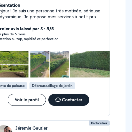
ésentation
njour ! Je suis une personne très motivée, sérieuse
 dynamique. Je propose mes services à petit prix
r vous aider au quotidien (petits travaux,
ménagement et aide au déménagement, jardinage,
nier avis laissé par S : 5/5
.). N'hésitez pas à me contacter, je suis disponible
y a plus de 6 mois
station au top, rapidité et perfection.
toujours prêt à rendre service avec le sourire !
soixante9 71zero1zero4.
nte de pelouse
Débroussaillage de jardin
Voir le profil
Contacter
Particulier
Jérémie Gautier