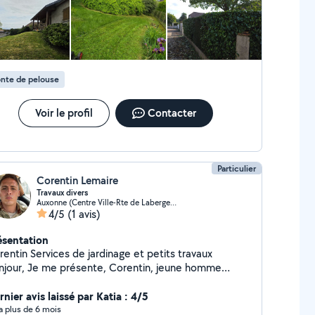
nte de pelouse
Voir le profil
Contacter
Particulier
Corentin Lemaire
Travaux divers
Auxonne (Centre Ville-Rte de Labergement)
4/5
(1 avis)
ésentation
es de jardinage et petits travaux
présente, Corentin, jeune homme
ivé, rigoureux et professionnel. Je suis à la
cherche de chantiers afin de développer mes
nier avis laissé par Katia : 4/5
mpétences, enrichir mon expérience et proposer un
y a plus de 6 mois