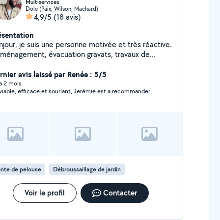
Multiservices
Dole (Paix, Wilson, Machard)
4,9/5
(18 avis)
ésentation
njour, je suis une personne motivée et très réactive.
ménagement, évacuation gravats, travaux de
mberie, salle de bain, cuisine, placo et menuiserie
 possible. Livraison colis possible. Demander
rnier avis laissé par Renée : 5/5
i je réponds rapidement.
 a 2 mois
viable, efficace et souriant, Jerémie est a recommander
nte de pelouse
Débroussaillage de jardin
Voir le profil
Contacter