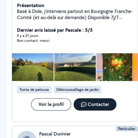
Présentation
Basé à Dole, j'interviens partout en Bourgogne Franche-
Comté (et au-delà sur demande) Disponible 7j/7
Interventions sur rendez-vous Urgences possibles Je
propose des services fiables, rapides et soignés : -
Dernier avis laissé par Pascale : 5/5
Montage de meubles - Peinture - Tonte -
Il y a 21 jours
Bon contact. merci
Débroussaillage - Pose de sols - Pose de cuisine -
Petite plomberie - Petite électricité - Réparations de
volets - Entretien des logements et locaux pro
(réguliers ou ponctuels) - D'autres services à la
demande N'hésitez pas à me contacter ! Dépannage -
Urgence - Entretien - Maintenance - Travaux d'intérieur
Tonte de pelouse
Débroussaillage de jardin
Voir le profil
Contacter
Particulier
Pascal Duvivier