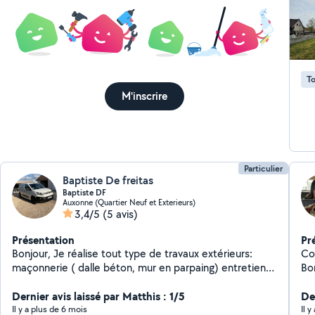
To
M'inscrire
Particulier
Baptiste De freitas
Baptiste DF
Auxonne (Quartier Neuf et Exterieurs)
3,4/5
(5 avis)
Présentation
Pr
Bonjour, Je réalise tout type de travaux extérieurs:
Corentin Servic
maçonnerie ( dalle béton, mur en parpaing) entretien
Bonjour, Je me 
espaces verts, tonte de pelouse, taille de haie ainsi
mot
que des travaux intérieurs: peinture, bande à joint ,
Dernier avis laissé par Matthis : 1/5
re
Der
plaque de plâtre Je reste à votre disposition pour plus
co
Il y a plus de 6 mois
Il 