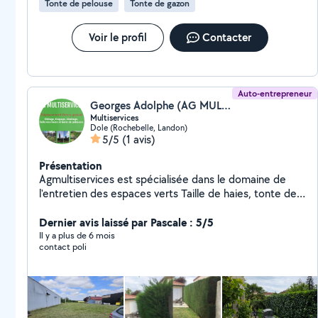
Tonte de pelouse
Tonte de gazon
Voir le profil
Contacter
Auto-entrepreneur
Georges Adolphe (AG MULTI-SERVICES)
Multiservices
Dole (Rochebelle, Landon)
5/5
(1 avis)
Présentation
Agmultiservices est spécialisée dans le domaine de
l'entretien des espaces verts Taille de haies, tonte de
pelouse, debrousaillage ,élagage, abattage et ététage
d'arbres. Service nettoyage et rénovation : Toiture
Dernier avis laissé par Pascale : 5/5
tuiles, dallage, muret et peinture, volets....
Il y a plus de 6 mois
contact poli