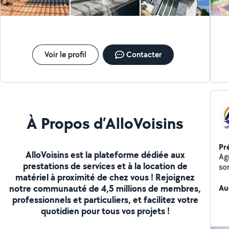
Voir le profil
Contacter
À Propos d’AlloVoisins
Pr
AlloVoisins est la plateforme dédiée aux
Ag
prestations de services et à la location de
son
matériel à proximité de chez vous ! Rejoignez
hai
notre communauté de 4,5 millions de membres,
et
Au
professionnels et particuliers, et facilitez votre
quotidien pour tous vos projets !