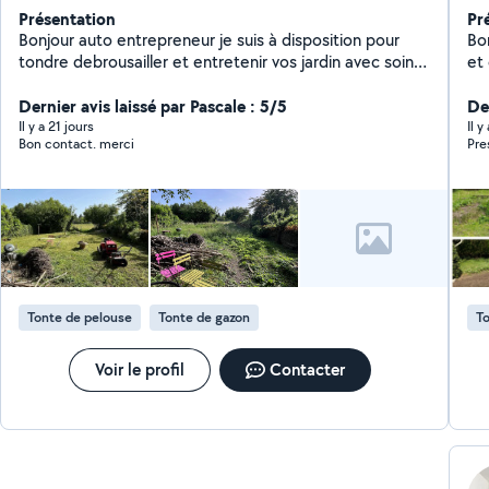
Présentation
Pr
Bonjour auto entrepreneur je suis à disposition pour
Bo
tondre debrousailler et entretenir vos jardin avec soins
et
et respect , n'hésitez pas à me contacter pour réaliser
pou
des devis adaptés à vos besoins !
Dernier avis laissé par Pascale : 5/5
dé
Der
etc
Il y a 21 jours
Il 
Bon contact. merci
Pre
et 
07
Tonte de pelouse
Tonte de gazon
To
Voir le profil
Contacter