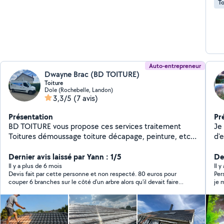
To
Auto-entrepreneur
Dwayne Brac (BD TOITURE)
Toiture
Dole (Rochebelle, Landon)
3,3/5
(7 avis)
Présentation
Pr
BD TOITURE vous propose ces services traitement
Je 
Toitures démoussage toiture décapage, peinture, etc
d'
Autres travaux sur demande et travaux sur demande
tra
espaces verts
Dernier avis laissé par Yann : 1/5
po
Der
ma
Il y a plus de 6 mois
Il 
Devis fait par cette personne et non respecté. 80 euros pour
Per
dé
couper 6 branches sur le côté d'un arbre alors qu'il devait faire
je 
Je
le haut et éclaircir l'arbre de l'intérieur. Même après message là.
je 
ab
Je ne recommande pas cette personne et j'en suis vraiment
déçu.