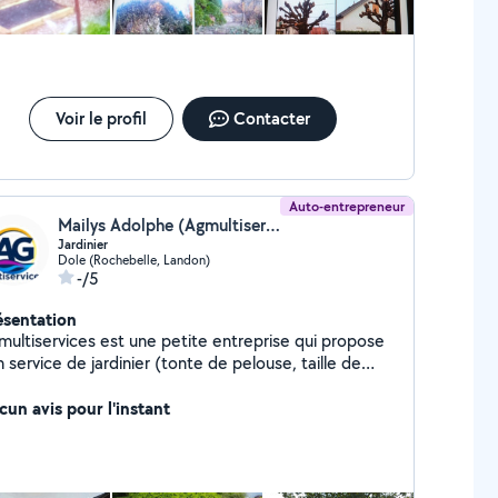
Voir le profil
Contacter
Auto-entrepreneur
Mailys Adolphe (Agmultiservices39)
Jardinier
Dole (Rochebelle, Landon)
-/5
ésentation
multiservices est une petite entreprise qui propose
 service de jardinier (tonte de pelouse, taille de
es, taille d'arbre fruitiers, élagage, abattage,
étage.
cun avis pour l'instant