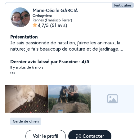
Particulier
Marie-Cécile GARCIA
Orthoptiste
Rennes (Fransisco Ferrer)
4,7/5
(51 avis)
Présentation
Je suis passionnée de natation, j'aime les animaux, la
nature; je fais beaucoup de couture et de jardinage.
J'effectue du ménage et du repassage à domicile, j'ai le
goût du travail soigné et minutieux.
Dernier avis laissé par Francine : 4/5
Il y a plus de 6 mois
ras
Garde de chien
Voir le profil
Contacter