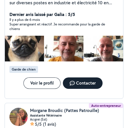
sur diverses postes en industrie et électricité 10 en
informatique dont 5 en dépannage et réseaux puis 5 en
développement et formation Bon bricoleur méticuleux
Dernier avis laissé par Galia : 5/5
sur bois (ameublement), métal, peinture .. Tous les
Il y a plus de 6 mois
Super arrangeant et réactif. Je recommande pour la garde de
chiens m'adorent.. garde chien éventuel
chiens
Garde de chien
Voir le profil
Contacter
Auto-entrepreneur
Morgane Broudic (Pattes Patrouille)
Assistante Vétérinaire
Acigné (Est)
5/5
(1 avis)