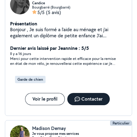
Candice
Bourgbarré (Bourgbarré)
5/5
(5 avis)
Présentation
Bonjour , Je suis formé a l'aide au ménage et j'ai
egalement un diplôme de petite enfance J'ai
énormément de temps libre C'est pour celas que je
veux vous proposer les services
Dernier avis laissé par Jeannine : 5/5
Il y a 16 jours
Merci pour cette intervention rapide et efficace pour la remise
en état de mon vélo, je renouvellerai cette expérience car j’en
suis satisfaite
Garde de chien
Voir le profil
Contacter
Particulier
Madison Demay
Je vous propose mes services