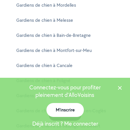
Gardiens de chien à Mordelles
Gardiens de chien à Melesse
Gardiens de chien à Bain-de-Bretagne
Gardiens de chien à Montfort-sur-Meu
Gardiens de chien à Cancale
Gardiens de chien à Poligné
Connectez-vous pour profiter
pleinement d'AlloVoisins
Gardiens de chien à Val d'Anast
M'inscrire
Gardiens de chien à Saint-Germain-en-Coglès
Carte
Déjà inscrit ? Me connecter
Gardiens de chien à La Bazouge-du-Désert