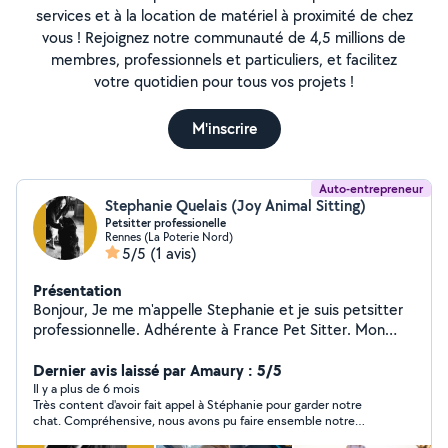
services et à la location de matériel à proximité de chez
vous ! Rejoignez notre communauté de 4,5 millions de
membres, professionnels et particuliers, et facilitez
votre quotidien pour tous vos projets !
M'inscrire
Auto-entrepreneur
Stephanie Quelais (Joy Animal Sitting)
Petsitter professionelle
Rennes (La Poterie Nord)
5/5
(1 avis)
Présentation
Bonjour, Je me m'appelle Stephanie et je suis petsitter
professionnelle. Adhérente à France Pet Sitter. Mon
entreprise de services animaliers se nomme Joy Animal
Sitting&services, site disponible sur google pour me
Dernier avis laissé par Amaury : 5/5
joindre plus facilement, mon périmètre étant limiter ici.
Il y a plus de 6 mois
Très content d'avoir fait appel à Stéphanie pour garder notre
Je garde et/ou promène votre compagnon sur Rennes
chat. Compréhensive, nous avons pu faire ensemble notre
et son agglomération, j'accueille également chiens et
calendrier de passage avec souplesse Encore merci !