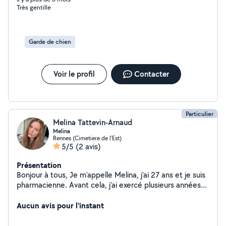
Très gentille
transfères, soins d'hygiènes et gestes de la vie
quotidienne. Je peux aussi prendre soins de vos
animaux. DEAES : Accompagnant Éducatif et Social ,
auxiliaire de vie, assistante maternelle. Je suis
Garde de chien
maintenant AESH donc disponible en dehors des temps
scolaires . Nous avons parfois besoin de garde de chien
donc un échange possible sur des périodes
Voir le profil
Contacter
décalé.O679979445
Particulier
Melina Tattevin-Arnaud
Melina
Rennes (Cimetiere de l'Est)
5/5
(2 avis)
Présentation
Bonjour à tous, Je m'appelle Melina, j'ai 27 ans et je suis
pharmacienne. Avant cela, j'ai exercé plusieurs années
en tant qu'auxiliaire de vie à domicile, une expérience
qui m'a permis de développer un grand sens de l'écoute,
Aucun avis pour l'instant
de la bienveillance et de l'organisation. Au fil des
années, j'ai également réalisé de nombreuses missions