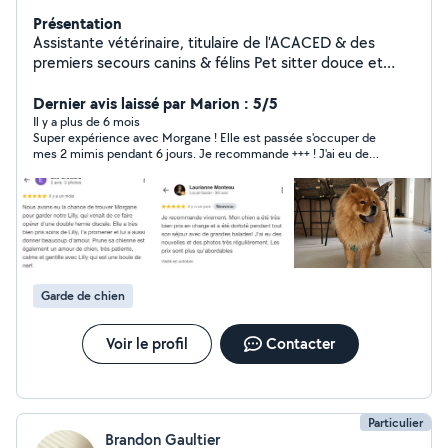
Présentation
Assistante vétérinaire, titulaire de l'ACACED & des
premiers secours canins & félins Pet sitter douce et
attentionnée Soins, câlins et sécurité pour chiens, chats,
NAC & chevaux. Bienveillance garantie !
Dernier avis laissé par Marion : 5/5
Il y a plus de 6 mois
Super expérience avec Morgane ! Elle est passée s'occuper de
mes 2 mimis pendant 6 jours. Je recommande +++ ! J'ai eu des
nouvelles de mes chats à chaque passage (photos, vidéos),
elle a joué avec eux, leur a fait des câlins... J'ai eu l'esprit
vraiment tranquille ! A bientôt Morgane :)
Garde de chien
Voir le profil
Contacter
Particulier
Brandon Gaultier