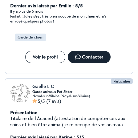
Dernier avis laissé par Emilie : 5/5
Il y a plus de 6 mois
Parfait ! Jules s'est très bien occupé de mon chien et m'a
envoyé quelques photos !
Garde de chien
Voir le profil
Contacter
Particulier
Gaelle L C
Garde animaux Pet Sitter
Noyal-sur-Vilaine (Noyal-sur-Vilaine)
5/5
(7 avis)
Présentation
Titulaire de l Acaced (attestation de compétences aux
soins et bien être animal) je m occupe de vos animaux
durant vos vacances ou vos déplacements. Promenade
nourriture soins hygiène etc... Secteur noyal S/Vilaine
Dernier avis laissé par Karine : 5/5