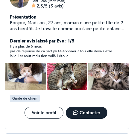
Pont-Péan (Pont-Péan)
2,3/5
(3 avis)
Présentation
Bonjour, Madison , 27 ans, maman d'une petite fille de 2
ans bientôt. Je travaille comme auxiliaire petite enfance
en crèche à mi-temps! Je me tient disponible pour faire
du babysitting, ainsi que de la garde d'animaux ! Aillant
Dernier avis laissé par Eve : 1/5
été pendant de nombreuses année auxiliaire de vie , je
Il y a plus de 6 mois
pas de réponse de ça part j'ai téléphoner 3 fois elle devais être
peux également faire votre ménage/repassage/faire
la le 1 er août mais rien voilà 1 étoile
des courses etc.
Garde de chien
Voir le profil
Contacter