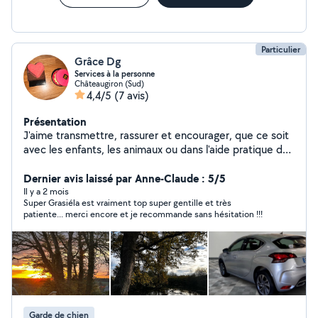
Particulier
Grâce Dg
Services à la personne
Châteaugiron (Sud)
4,4/5
(7 avis)
Présentation
J'aime transmettre, rassurer et encourager, que ce soit
avec les enfants, les animaux ou dans l'aide pratique de
tous les jours. Fiable, sérieuse et souriante, je mets mon
énergie au service de vos besoins. N'hésitez pas à me
Dernier avis laissé par Anne-Claude : 5/5
contacter, ce sera un plaisir de vous donner un coup de
Il y a 2 mois
Super Grasiéla est vraiment top super gentille et très
main !
patiente... merci encore et je recommande sans hésitation !!!
Garde de chien