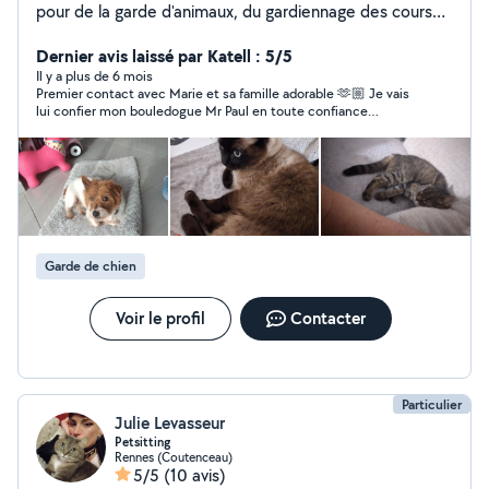
pour de la garde d'animaux, du gardiennage des cours
de soutien. Enseignante de métier et propriétaire de 2
chats.
Dernier avis laissé par Katell : 5/5
Il y a plus de 6 mois
Premier contact avec Marie et sa famille adorable 🫶🏼 Je vais
lui confier mon bouledogue Mr Paul en toute confiance
pendant une semaine début octobre
Garde de chien
Voir le profil
Contacter
Particulier
Julie Levasseur
Petsitting
Rennes (Coutenceau)
5/5
(10 avis)