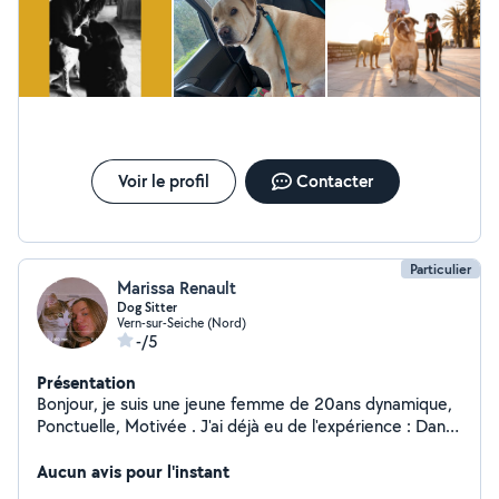
chats. (2 maximum) Je suis en maison à Saint-Gilles
avec un petit terrain clôturé. Je suis certifiée Acaced
Chiens.Chats et N.A.C
Voir le profil
Contacter
Particulier
Marissa Renault
Dog Sitter
Vern-sur-Seiche (Nord)
-/5
Présentation
Bonjour, je suis une jeune femme de 20ans dynamique,
Ponctuelle, Motivée . J'ai déjà eu de l'expérience : Dans
la garde animaux Actuellement je recherche des heures
de garde d'animaux . J'ai déjà eu l'occasion dans garder
Aucun avis pour l'instant
pour ma famille, amis et puis un client je suis en