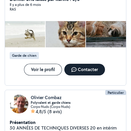
acigne brece servon cesson chateaugiron nouvoitou
Il y a plus de 6 mois
RAS
vern Les animaux ont toujours fait parti de ma vie Chiens
chats cochons d inde lapins. Je sais combien il est
important de savoir son animal bien choyé quand on s
absente. Je donne des nouvelles et m'en occupe
comme si ce sont les miens. N'hésitez pas à me
contacter A bientôt
Garde de chien
Voir le profil
Contacter
Particulier
Olivier Combaz
Polyvalent et garde chiens
Corps-Nuds (Corps-Nuds)
4,8/5
(8 avis)
Présentation
30 ANNÉES DE TECHNIQUES DIVERSES 20 en intérim