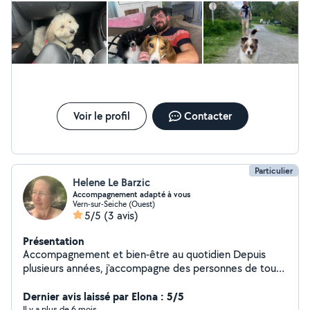
appartement . J'ai le permis avec ma voiture, je suis une
vrai passionnée et j'aimerai vraiment en faire mon
métier. Merci à vous !
Voir le profil
Contacter
Particulier
Helene Le Barzic
Accompagnement adapté à vous
Vern-sur-Seiche (Ouest)
5/5
(3 avis)
Présentation
Accompagnement et bien-être au quotidien Depuis
plusieurs années, j'accompagne des personnes de tout
âge, en particulier les enfants et les personnes en perte
d'autonomie (activité adaptée à l'âge et goût et besoins
Dernier avis laissé par Elona : 5/5
des bénéficiaires) Mobilité, liens sociaux, cuisine,
Il y a plus de 6 mois