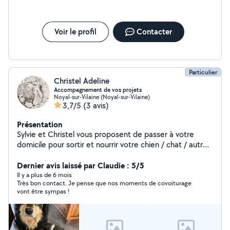
variées : ménage, remise de clés pour des logements
en location, baby-sitting régulier ou ponctuel (y compris
lors de mariages et de baptêmes), ainsi que
Voir le profil
Contacter
l'accompagnement de personnes à domicile. Souriante,
sérieuse, dynamique et de confiance, je prends toujours
à cœur de fournir un travail soigné et de m'adapter aux
besoins de chacun. J'adore les animaux ! Je vis avec des
Particulier
Christel Adeline
chats et un adorable chien de 6 ans, très câlin, sociable
Accompagnement de vos projets
et plein d'énergie. C'est donc avec plaisir que je peux
Noyal-sur-Vilaine (Noyal-sur-Vilaine)
également m'occuper de vos compagnons à quatre
3,7/5
(3 avis)
pattes. Au plaisir de vous rendre service !
Présentation
Sylvie et Christel vous proposent de passer à votre
domicile pour sortir et nourrir votre chien / chat / autres
animaux le temps d'un week-end.
Dernier avis laissé par Claudie : 5/5
Il y a plus de 6 mois
Très bon contact. Je pense que nos moments de covoiturage
vont être sympas !