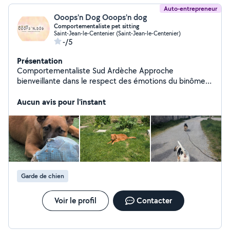
Auto-entrepreneur
Ooops'n Dog Ooops'n dog
Comportementaliste pet sitting
Saint-Jean-le-Centenier (Saint-Jean-le-Centenier)
-/5
Présentation
Comportementaliste Sud Ardèche Approche
bienveillante dans le respect des émotions du binôme
Lecture fine & Analyse du comportement canin
Intervenante Peccram Pet sitting à votre domicile pour
Aucun avis pour l'instant
les chiens et les chats Activité de flair Rc pro Titulaire
de l'acaced Déclarée à la DDPP
Garde de chien
Voir le profil
Contacter