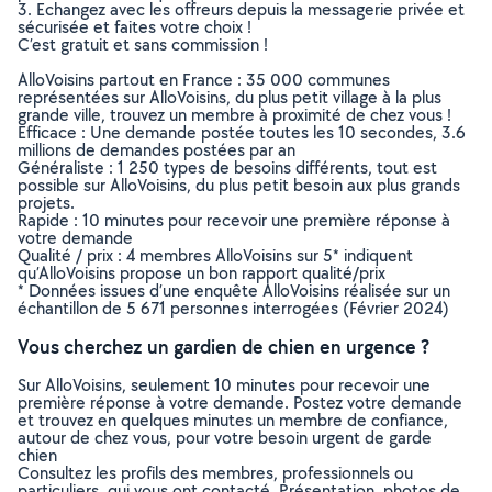
3. Echangez avec les offreurs depuis la messagerie privée et
sécurisée et faites votre choix !
C’est gratuit et sans commission !
AlloVoisins partout en France : 35 000 communes
représentées sur AlloVoisins, du plus petit village à la plus
grande ville, trouvez un membre à proximité de chez vous !
Efficace : Une demande postée toutes les 10 secondes, 3.6
millions de demandes postées par an
Généraliste : 1 250 types de besoins différents, tout est
possible sur AlloVoisins, du plus petit besoin aux plus grands
projets.
Rapide : 10 minutes pour recevoir une première réponse à
votre demande
Qualité / prix : 4 membres AlloVoisins sur 5* indiquent
qu’AlloVoisins propose un bon rapport qualité/prix
* Données issues d’une enquête AlloVoisins réalisée sur un
échantillon de 5 671 personnes interrogées (Février 2024)
Vous cherchez un gardien de chien en urgence ?
Sur AlloVoisins, seulement 10 minutes pour recevoir une
première réponse à votre demande. Postez votre demande
et trouvez en quelques minutes un membre de confiance,
autour de chez vous, pour votre besoin urgent de garde
chien
Consultez les profils des membres, professionnels ou
particuliers, qui vous ont contacté. Présentation, photos de