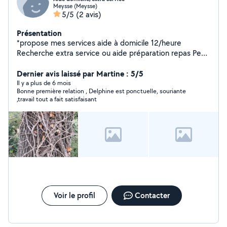
Meysse (Meysse)
5/5
(2 avis)
Présentation
*propose mes services aide à domicile 12/heure
Recherche extra service ou aide préparation repas Peux
intervenir pour effectuer peinture et papier peint
*Location le lot complet Robot Moulinex masterchef
Dernier avis laissé par Martine : 5/5
multifonctions Idéal pour toutes vos créations culinaires
Il y a plus de 6 mois
Bonne première relation , Delphine est ponctuelle, souriante
15/journée ou forfait si longue durée (caution de
,travail tout a fait satisfaisant
garantie 75 rendu si bonne restitution de l appareil)
légumes/ hachis viande/ pâtisserie et blender *Je peux
également garder votre petit animal de compagnie a la
journée
Voir le profil
Contacter