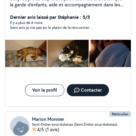
la garde d'enfants, aide et accompagnement dans les
actes du quotidien aux personnes dans le besoin,
transport, garde d'animaux ou tout autre a voir suivant
Dernier avis laissé par Stéphanie : 5/5
mes capacités et mes disponibilités. Je me déplace
Il y a plus de 6 mois
Sans avis je n’ai pas eu le plaisir de la rencontrer….
dans un périmètre de 20km maximum dans les
alentours de Chassiers. J'ai exercé 3 ans dans
l'animation et en public ados. Je suis nourrice à temps
plein. Disponible le week-end en soirée un mercredi sur
2, jours fériés. J'ai été formé au métier d'Assistante De
Vie Aux Familles pendant 3 mois, auprès de personnes
âgées. J'ai gardé un chien pendant 1 mois consécutifs
chez moi.
Voir le profil
Contacter
Particulier
Marion Monnier
Saint-Didier-sous-Aubenas (Saint-Didier-sous-Aubenas)
4/5
(1 avis)