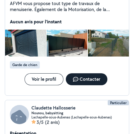
AFVM vous propose tout type de travaux de
menuiserie. Également de la Motorisation, de la
véranda, de la porte de garage, du portail, du volet
roulant, du store, du dépannage et de la réparation.
Aucun avis pour l'instant
Garde de chien
Voir le profil
Contacter
Particulier
Claudette Hallosserie
Nounou, babysitting
Lachapelle-sous-Aubenas (Lachapelle-sous-Aubenas)
3/5
(2 avis)
Présentation