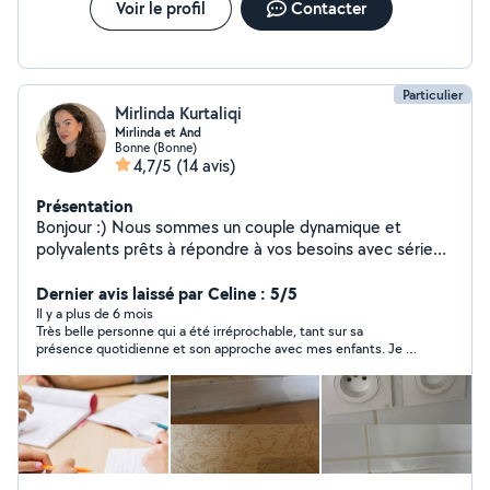
Voir le profil
Contacter
Particulier
Mirlinda Kurtaliqi
Mirlinda et And
Bonne (Bonne)
4,7/5
(14 avis)
Présentation
Bonjour :) Nous sommes un couple dynamique et
polyvalents prêts à répondre à vos besoins avec sérieux
et professionnalisme. Moi, je propose des services de
ménage, de garde d'enfants avec bienveillance ainsi que
Dernier avis laissé par Celine : 5/5
de l'aide aux devoirs. Je peux aussi vous aider dans vos
Il y a plus de 6 mois
Très belle personne qui a été irréprochable, tant sur sa
taches administratives et créer des supports de
présence quotidienne et son approche avec mes enfants. Je l’a
communication adoptés à vos besoins. Mon sens de
recommande vivement
l'organisation et ma créativité me permettront de
m'adapter très facilement à vos demandes Mon mari,
plombier chauffagiste depuis plus de six an est
disponible pour réaliser tout types de travaux liés à la
plomberie, au chauffage et aux dépannages. Il met son
expertise à votre service pour des interventions rapides