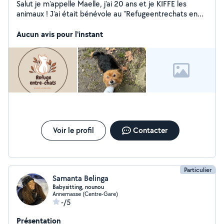
Salut je m'appelle Maelle, j'ai 20 ans et je KIFFE les
animaux ! J'ai était bénévole au "Refugeentrechats en
mars et j'ai put acquérir de l'expérience et des
compétences pour assurer le bien-être des animaux. Je
Aucun avis pour l'instant
fais également du babysitting! Je suis disponible dès
maintenant jusqu'au 3 octobre donc n'hésitez pas à me
contacter si vous le souhaitez! J'ai un véhicule donc pas
de problème si il y a un bout de chemin à faire :). Alors ?
Partant ?
Voir le profil
Contacter
Particulier
Samanta Belinga
Babysitting, nounou
Annemasse (Centre-Gare)
-/5
Présentation