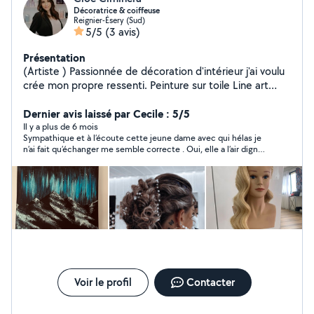
Décoratrice & coiffeuse
Reignier-Ésery (Sud)
5/5
(3 avis)
Présentation
(Artiste ) Passionnée de décoration d'intérieur j'ai voulu
crée mon propre ressenti. Peinture sur toile Line art
personnalisés pour sublimer votre intérieur et offrir à vos
proches. Livraison rapide. ( coiffeuse ) diplômée et
Dernier avis laissé par Cecile : 5/5
passionnée. Je suis très perfectionniste. Hâte de vous
Il y a plus de 6 mois
Sympathique et à l’écoute cette jeune dame avec qui hélas je
rendre service. ( la garde d'enfant ) un service majeure
n’ai fait qu’échanger me semble correcte . Oui, elle a l’air digne
pour moi étant maman je suis concernée par ce travail ,
de confiance
je suis ouverte à toute proposition.
Voir le profil
Contacter