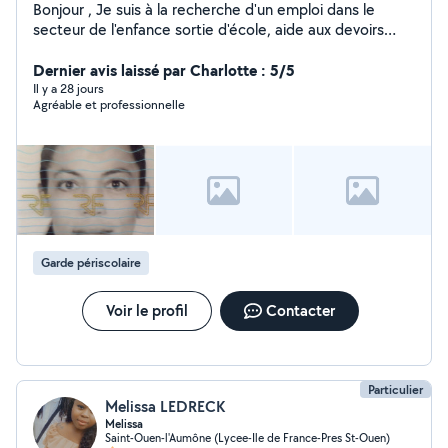
Bonjour , Je suis à la recherche d'un emploi dans le
secteur de l'enfance sortie d'école, aide aux devoirs
etc... ou aide personnes âgées . Je suis ponctuel
dégourdi, et fiable . Merci
Dernier avis laissé par Charlotte : 5/5
Il y a 28 jours
Agréable et professionnelle
Garde périscolaire
Voir le profil
Contacter
Particulier
Melissa LEDRECK
Melissa
Saint-Ouen-l'Aumône (Lycee-Ile de France-Pres St-Ouen)