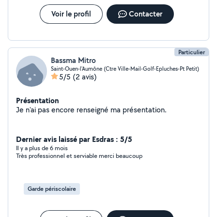
faire le ménage nettoyer une maison entière clean Je
Voir le profil
Contacter
suis disponible les week-ends pendant les vacances et
je peux m'adapter à vos besoins je suis convaincu que
ma bienveillance , mon sens de responsabilité et mon
enthousiaste font de moi une candidate idéale pour
Particulier
veiller sur vos enfants Je suis heureux de vous
Bassma Mitro
rencontrer pour discuter de vos attentes Cordialement
Saint-Ouen-l'Aumône (Ctre Ville-Mail-Golf-Epluches-Pt Petit)
Aby
5/5
(2 avis)
Présentation
Je n'ai pas encore renseigné ma présentation.
Dernier avis laissé par Esdras : 5/5
Il y a plus de 6 mois
Très professionnel et serviable merci beaucoup
Garde périscolaire