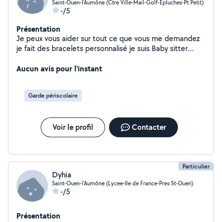
Saint-Ouen-l'Aumône (Ctre Ville-Mail-Golf-Epluches-Pt Petit)
-/5
Présentation
Je peux vous aider sur tout ce que vous me demandez
je fait des bracelets personnalisé je suis Baby sitter
nounou je peux vous aider à promener vos chien je peux
m'occuper de vos animaux pendant votre absence
Aucun avis pour l'instant
n'hésitez pas à ma demander si vous avez besoin d'aide
Garde périscolaire
Voir le profil
Contacter
Particulier
Dyhia
Saint-Ouen-l'Aumône (Lycee-Ile de France-Pres St-Ouen)
-/5
Présentation