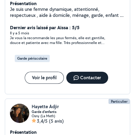
Présentation
Je suis une femme dynamique, attentionné,
respectueux , aide à domicile, ménage, garde, enfant et
sortie de l'école, Coiffeuse, nounou,accompagnement
pour les cours
Dernier avis laissé par Aissa : 5/5
Il y a 5 mois
Je vous la recommande les yeux fermés, elle est gentille,
douce et patiente avec ma fille. Très professionnelle et
ponctuelle.Merci
Garde périscolaire
Voir le profil
Contacter
Particulier
Hayette Adjir
Garde d'enfants
Osny (La Meth)
3,4/5
(5 avis)
Présentation