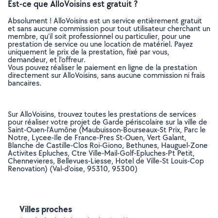
Est-ce que AlloVoisins est gratuit ?
Absolument ! AlloVoisins est un service entièrement gratuit
et sans aucune commission pour tout utilisateur cherchant un
membre, qu’il soit professionnel ou particulier, pour une
prestation de service ou une location de matériel. Payez
uniquement le prix de la prestation, fixé par vous,
demandeur, et l’offreur.
Vous pouvez réaliser le paiement en ligne de la prestation
directement sur AlloVoisins, sans aucune commission ni frais
bancaires.
Sur AlloVoisins, trouvez toutes les prestations de services
pour réaliser votre projet de Garde périscolaire sur la ville de
Saint-Ouen-l'Aumône (Maubuisson-Bourseaux-St Prix, Parc le
Notre, Lycee-Ile de France-Pres St-Ouen, Vert Galant,
Blanche de Castille-Clos Roi-Giono, Bethunes, Hauguel-Zone
Activites Epluches, Ctre Ville-Mail-Golf-Epluches-Pt Petit,
Chennevieres, Bellevues-Liesse, Hotel de Ville-St Louis-Cop
Renovation) (Val-d'oise, 95310, 95300)
Villes proches