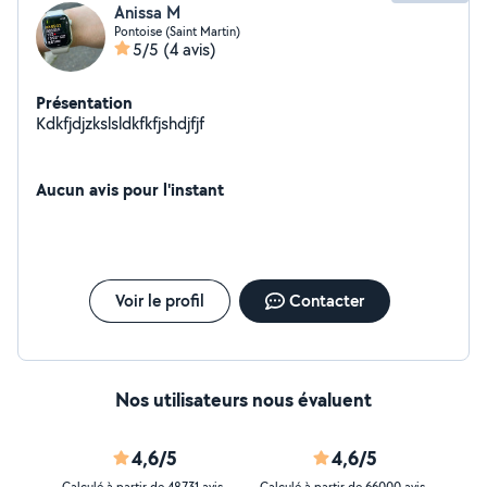
Anissa M
Pontoise (Saint Martin)
5/5
(4 avis)
Présentation
Kdkfjdjzkslsldkfkfjshdjfjf
Aucun avis pour l'instant
Voir le profil
Contacter
Nos utilisateurs nous évaluent
4,6/5
4,6/5
Calculé à partir de 48731 avis
Calculé à partir de 66000 avis