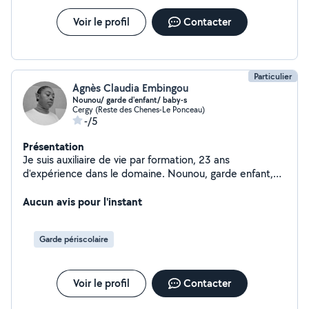
courantes. Disponible dès maintenant, je m'adapte à
vos besoins et horaires, que ce soit pour des
Voir le profil
Contacter
interventions ponctuelles ou régulières. N'hésitez pas à
me contacter pour plus d'informations ou convenir d'un
rendez-vous. À bientôt, Rachel
Particulier
Agnès Claudia Embingou
Nounou/ garde d'enfant/ baby-s
Cergy (Reste des Chenes-Le Ponceau)
-/5
Présentation
Je suis auxiliaire de vie par formation, 23 ans
d'expérience dans le domaine. Nounou, garde enfant,
baby-sitter
Aucun avis pour l'instant
Garde périscolaire
Voir le profil
Contacter