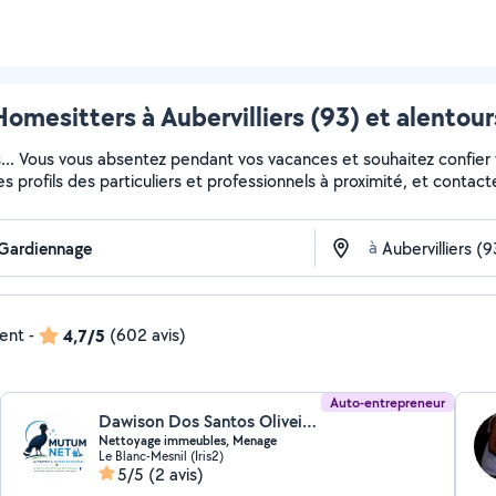
Homesitters à Aubervilliers (93) et alentour
s... Vous vous absentez pendant vos vacances et souhaitez confier
es profils des particuliers et professionnels à proximité, et contacte
à
dent
-
4,7/5
(602 avis)
Auto-entrepreneur
Dawison Dos Santos Oliveira (MutumNet)
Nettoyage immeubles, Menage
Le Blanc-Mesnil (Iris2)
5/5
(2 avis)