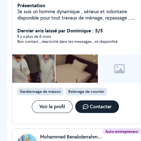
Présentation
Je suis un homme dynamique , sérieux et volontaire
disponible pour tout travaux de ménage, repassage , 3
ans déjà avec Elior service j'ai de l'expérience et vous
serez satisfait après mon travail. Merci
Dernier avis laissé par Dominique : 5/5
Il y a plus de 6 mois
Bon contact , réactivité dans les messages , et disponilité
Gardiennage de maison
Relevage de courrier
Voir le profil
Contacter
Auto-entrepreneur
Mohammed Benabderrahmane