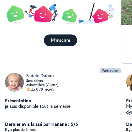
M'inscrire
Particulier
Fariele Dahou
Sera dahou
Aubervilliers (Villette)
4/5
(8 avis)
Présentation
Pr
je suis disponible tout la semaine
My
dy
dom
Dernier avis laissé par Hanane : 5/5
De
Il y a plus de 6 mois
Il 