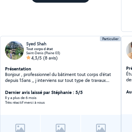
Particulier
Syed Shah
Tout corps d état
Saint-Denis (Plaine 03)
4,3/5
(8 avis)
Pr
Présentation
Ét
Bonjour , professionnel du bâtiment tout corps d'état
des
depuis 15ans ,, j interviens sur tout type de travaux
avec mon equipe(( mise aux normes d une installation
Au
électricité, menuiserie, plomberie, parquet, montage
Dernier avis laissé par Stéphanie : 5/5
de meubles et cuisine, Placo B13 ,,,
Il y a plus de 6 mois
Très réactif merci à vous