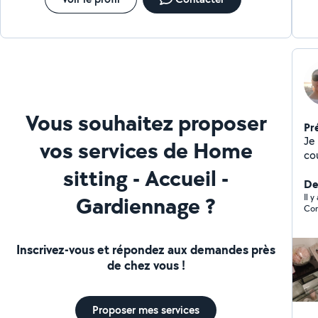
Vous souhaitez proposer
Pr
Je
vos services de Home
co
man
sitting - Accueil -
L'
De
Gardiennage ?
ac
Il 
Cor
Por
Inscrivez-vous et répondez aux demandes près
de chez vous !
Proposer mes services