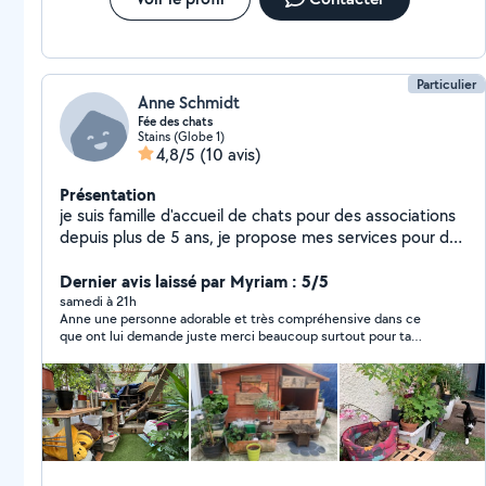
Particulier
Anne Schmidt
Fée des chats
Stains (Globe 1)
4,8/5
(10 avis)
Présentation
je suis famille d'accueil de chats pour des associations
depuis plus de 5 ans, je propose mes services pour des
gardes à domicile pour l'instant afin que les personnes
qui aiment leur animaux puissent partir en vacances car
Dernier avis laissé par Myriam : 5/5
je sais que ce n'ai pas facile de laisser son animal.j'ai
samedi à 21h
Anne une personne adorable et très compréhensive dans ce
toujours eu des chats (mais aussi des poissons,
que ont lui demande juste merci beaucoup surtout pour ta
tortues, souris et chien, lapin). j'accueille ces petites
patience 😘
boules de poils ayant subi des abandons, maltraitances
en vue d'adoption, ou de socialisation pour leur
redonner confiance en l'homme, ce qui demande
beaucoup de patience, parfois ils restent en panier
retraite. j'ai accueilli des chatons, chatte gestante, des
adultes, des handicapés, des malades, des fratries, ma