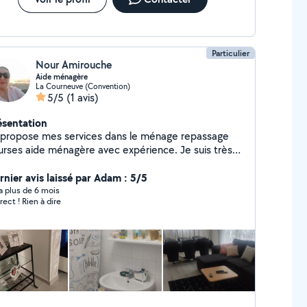
Particulier
Nour Amirouche
Aide ménagère
La Courneuve (Convention)
5/5
(1 avis)
ésentation
 propose mes services dans le ménage repassage
urses aide ménagère avec expérience. Je suis très
uelle je fais de la couture. Des pâtisseries.
esthétique. je remplis documents administratifs et
rnier avis laissé par Adam : 5/5
compagne les personnes dans leurs démarches.
y a plus de 6 mois
rect ! Rien à dire
pose soins hydrafacial.