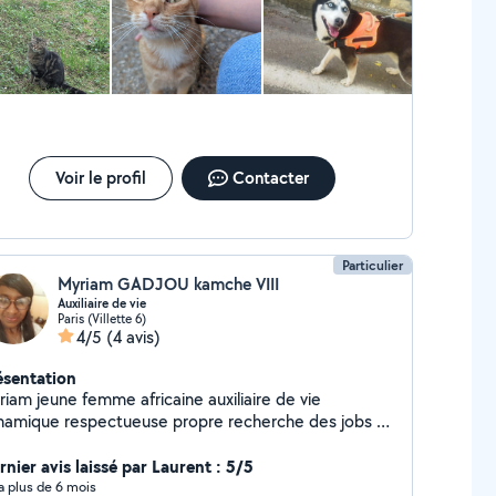
Voir le profil
Contacter
Particulier
Myriam GADJOU kamche VIII
Auxiliaire de vie
Paris (Villette 6)
4/5
(4 avis)
ésentation
riam jeune femme africaine auxiliaire de vie
namique respectueuse propre recherche des jobs à
icile ou ailleurs. Merci.
rnier avis laissé par Laurent : 5/5
y a plus de 6 mois