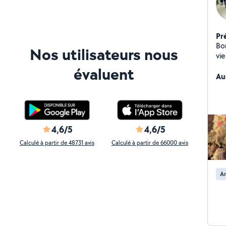
Pr
Bon
Nos utilisateurs nous
vie
discrétion. Je
évaluent
par
Au
d'enfa
Aid
Repa
ou ponctue
ou location 
4,6/5
4,6/5
simples
Calculé à partir de 48731 avis
Calculé à partir de 66000 avis
ou fami
et
Ar