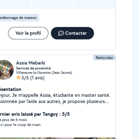
ardiennage de maison
Voir le profil
Contacter
Particulier
Assia Mebarki
Services de proximité
Villeneuve-la-Garenne (Jean Jaures)
5/5
(1 avis)
ésentation
lle Assia, étudiante en master santé.
sionnée par l'aide aux autres, je propose plusieurs
rvices pour vous accompagner au quotidien : -
omenade et garde d'animaux - Garde d'enfants -
rnier avis laissé par Tanguy : 5/5
ge et entretien de la maison - Livraison de
y a plus de 6 mois
ci pour le coup de main
urses