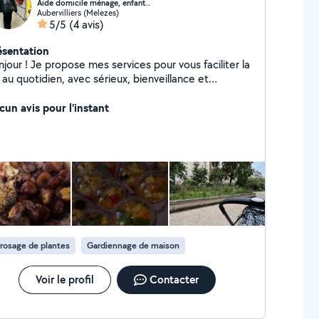
Aide domicile ménage, enfant..
Aubervilliers (Melezes)
5/5
(4 avis)
ésentation
jour ! Je propose mes services pour vous faciliter la
 au quotidien, avec sérieux, bienveillance et
 fais de la garde d'enfants depuis 6 ans
ticulier et agence avec références et avis. Garde
cun avis pour l'instant
nts / Aide familiale Présence douce et attentive
e aux devoirs, jeux calmes, repas Ménage /
ssage / Nettoyage approfondi Entretien régulier
l Nettoyage avant/après déménagement
Aide en cuisine Préparation de repas
 et équilibrés Aide en cuisine pour événements
lles occupées Secrétariat Sérieuse, ponctuelle
 organisée
rosage de plantes
Gardiennage de maison
Voir le profil
Contacter