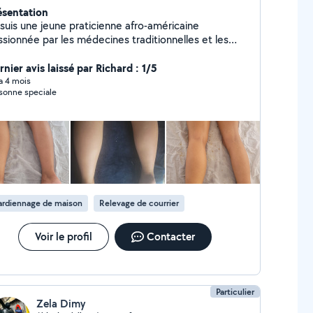
ésentation
 suis une jeune praticienne afro-américaine
ssionnée par les médecines traditionnelles et les
chniques de relaxation profonde. Mes mains fortes,
 doigts longs, fermes et agiles, offrent un toucher à
nier avis laissé par Richard : 1/5
 fois enveloppant et précis. Ma voix douce et
 a 4 mois
sonne speciale
ditative accompagne chaque soin dans une
osphère apaisante, propice au lâcher-prise. Je vous
opose un voyage sensoriel à travers différents
ssages issus de traditions ancestrales.
ardiennage de maison
Relevage de courrier
Voir le profil
Contacter
Particulier
Zela Dimy