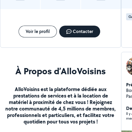
G
Voir le profil
Contacter
À Propos d’AlloVoisins
Pr
AlloVoisins est la plateforme dédiée aux
Bonjour, Je m'appe
prestations de services et à la location de
Pas
matériel à proximité de chez vous ! Rejoignez
se
notre communauté de 4,5 millions de membres,
Pr
De
Ména
Il 
professionnels et particuliers, et facilitez votre
mer
co
quotidien pour tous vos projets !