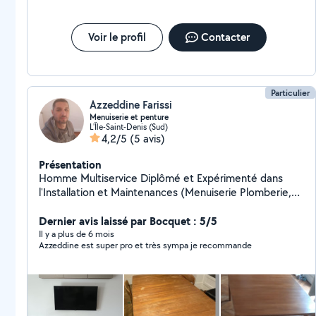
maison est aménagée pour eux,je trappe aussi pour la
stérilisation. Il y'a une pièce d'adaptation. Pour ceux
que j'ai en garde Le patio sécurisé leur permet de ne
Voir le profil
Contacter
pas sortir mais de voir et sentir l'extérieur.
Particulier
Azzeddine Farissi
Menuiserie et penture
L'Île-Saint-Denis (Sud)
4,2/5
(5 avis)
Présentation
Homme Multiservice Diplômé et Expérimenté dans
l'Installation et Maintenances (Menuiserie Plomberie,
Meubles). Réparations et Branchement des machines
Electroménager. Travaux de plomberie et électricité.
Dernier avis laissé par Bocquet : 5/5
Assemblage de meubles Pose cuisine complète Pose
Il y a plus de 6 mois
Azzeddine est super pro et très sympa je recommande
de lampes et Lumières Fixation d'étagères . Réparation
des fuites d'eau sanitaire....etc Je propose mes
services avec la crédibilité et le suivi merci.