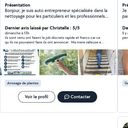
Présentation
Pr
Bonjour, je suis auto entrepreneur spécialisée dans la
Je
nettoyage pour les particuliers et les professionnels
pa
avec plus de 10 ans d'expérience. Je propose des
te
prestations de services régulière ou occasionnel:
Dernier avis laissé par Christelle : 5/5
aux
Der
Nettoyage immeubles et bureaux Décapage et
la
dimanche à 13h
Il y
ils sont venu ont faient le job discrets rapide et francs car ce
per
cristalisation de sols Shampouinage de moquetes
mé
qu ils ne pouvaient faire ils ont annoncer . Ma mere ralleuse est
Remplacement de gardien Nettoyage de vitres
atm
rester bouche ber. nettoyage complet canape tapis chaises
Debarras Decapage sols Prestataire menage Airbnb
pr
vitres murs et portes la totale . pour un prix tres raisonnable . je
Menage Contactez-moi pour plus d'informations
ma
recommande fortement . j
Arrosage de plantes
G
Voir le profil
Contacter