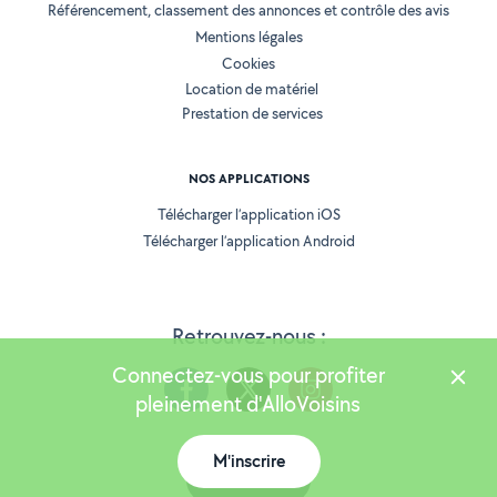
Référencement, classement des annonces et contrôle des avis
Mentions légales
Cookies
Location de matériel
Prestation de services
NOS APPLICATIONS
Télécharger l’application iOS
Télécharger l’application Android
Retrouvez-nous :
Connectez-vous pour profiter
pleinement d'AlloVoisins
M'inscrire
Version 25.5.3
Carte