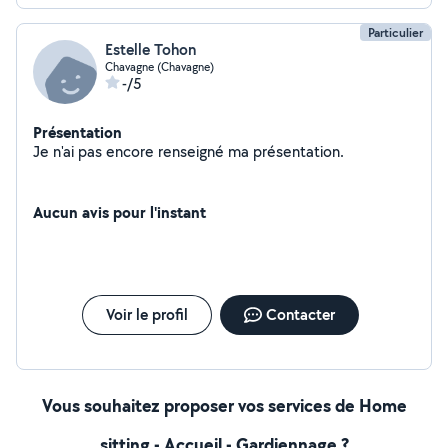
Assurances 2°) Aide en administratif pour tous les
différents organismes. Courriers administratifs. Gestion
Particulier
Estelle Tohon
de tout vos différents contacts. Plus rien à penser, je
Chavagne (Chavagne)
gère tout votre administratifs. 3°) Recherche pour vous
-/5
les meubles et décorations année 50'60'70'
Présentation
Je n'ai pas encore renseigné ma présentation.
Aucun avis pour l'instant
Voir le profil
Contacter
Vous souhaitez proposer vos services de Home
sitting - Accueil - Gardiennage ?