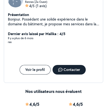
Rennes (Za Ouest)
4/5
(1 avis)
Présentation
Bonjour. Possédant une solide expérience dans le
domaine du bâtiment, je propose mes services dans la
pose du carrelage, ainsi que du domaine de la
plomberie
Dernier avis laissé par Malika : 4/5
Il y a plus de 6 mois
ras
Voir le profil
Contacter
Nos utilisateurs nous évaluent
4,6/5
4,6/5