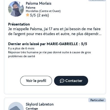
Paloma Morlais
Paloma
Mordelles (Centre et Ouest)
5/5
(2 avis)
Présentation
Je m'appelle Paloma, j'ai 17 ans et j'ai besoin de me faire
de l'argent pour mes études et autre, ne plus dépendre
de mes parents Je recherche du baby sitting, ayant des
frères et sœurs je sais m'y faire, du menage et autre. Je
Dernier avis laissé par MARIE-GABRIELLE : 5/5
suis quelqu'un d'organisée.
Il y a plus de 6 mois
Réponse très humaine je n'ai pas donné suite à cause de gros
problèmes de santé
Voir le profil
Contacter
Particulier
Skylord Lebreton
Carrelage