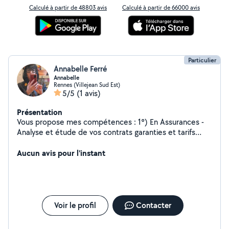
Calculé à partir de 48803 avis
Calculé à partir de 66000 avis
Particulier
Annabelle Ferré
Annabelle
Rennes (Villejean Sud Est)
5/5
(1 avis)
Présentation
Vous propose mes compétences : 1°) En Assurances -
Analyse et étude de vos contrats garanties et tarifs
pour vous faire baisser votre budget Assurances en
évitant les doublons de contrat. Explication et aides
Aucun avis pour l'instant
astuces pour comprendre facilement vos assurances .
Lecture et explication de votre contrat d'Assurances -
(montants des garanties) et Conditions Générales. A
étudier avant d'avoir un sinistre et tous les risques
encourus suite à un sinistre. Possibilité de conseil pour
Voir le profil
Contacter
déclaration de sinistre, r remplir un constat Amiable. 18
ans d'expériences en Cabinet de courtage. en