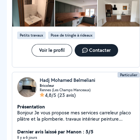
Petits travaux
Pose de tringle à rideaux
Voir le profil
Contacter
Particulier
Hadj Mohamed Belmeliani
Bricoleur
Rennes (Les Champs Manceaux)
4,8/5
(23 avis)
Présentation
Bonjour Je vous propose mes services carreleur placo
plâtre et la plomberie. travaux intérieur peinture
montage des meubles Si vous êtes intéressés,
n'hésitez pas à me contacte.
Dernier avis laissé par Manon : 5/5
Il y a 6 jours