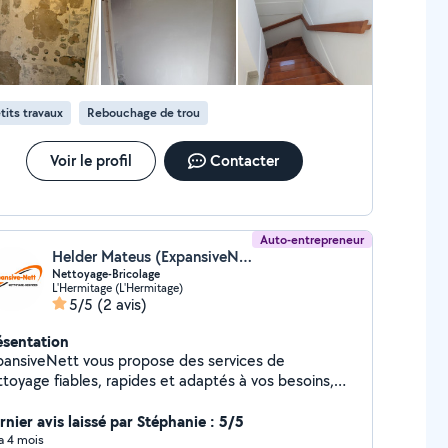
tits travaux
Rebouchage de trou
Voir le profil
Contacter
Auto-entrepreneur
Helder Mateus (ExpansiveNett)
Nettoyage-Bricolage
L'Hermitage (L'Hermitage)
5/5
(2 avis)
ésentation
pansiveNett vous propose des services de
ttoyage fiables, rapides et adaptés à vos besoins,
ec un haut niveau de qualité et de profissionnalisme.
rnier avis laissé par Stéphanie : 5/5
 a 4 mois