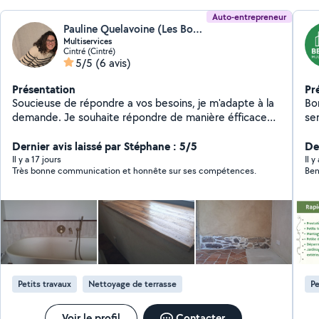
Auto-entrepreneur
Pauline Quelavoine (Les Bons Services)
Multiservices
Cintré (Cintré)
5/5
(6 avis)
Présentation
Pr
Soucieuse de répondre a vos besoins, je m'adapte à la
Bonjour Je m'appe
demande. Je souhaite répondre de manière éfficace
services (Jardi
et rapide, tout en prenant en compte les finitions. Je
pel
peux proposer de nombreux services de bricolages,
Dernier avis laissé par Stéphane : 5/5
Der
d'entretien interieur et exterieur, petit jardinage-
Il y a 17 jours
Il y
Très bonne communication et honnête sur ses compétences.
Ben
debroussaillage à definir.
Petits travaux
Nettoyage de terrasse
Pe
Voir le profil
Contacter