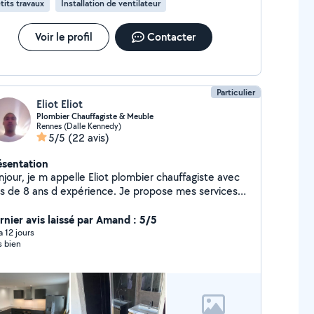
tits travaux
Installation de ventilateur
Voir le profil
Contacter
Particulier
Eliot Eliot
Plombier Chauffagiste & Meuble
Rennes (Dalle Kennedy)
5/5
(22 avis)
ésentation
jour, je m appelle Eliot plombier chauffagiste avec
us de 8 ans d expérience. Je propose mes services
 Allôvoisins pour aider les particuliers dans leurs
avaux de plomberie, chauffage et montage de
rnier avis laissé par Amand : 5/5
iens pour réparer les fuites installer ou
 a 12 jours
s bien
mplacer robinetterie, lavabos, WC, chauffe eau,
diateurs et pour différents dépannages en plomberie
 chauffage. Habitué à installer des meubles de salle
 bain et meubles d agencement, je peux également
us aider pour le montage de meubles ( IKEA et