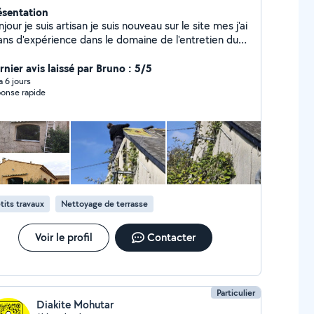
ésentation
jour je suis artisan je suis nouveau sur le site mes j'ai
ans d'expérience dans le domaine de l'entretien du
opose mes services de nettoyage de
iture nettoyage et rénovation de façade et pignon
rnier avis laissé par Bruno : 5/5
yage des gouttières Aussi dans la réparation de
 a 6 jours
onse rapide
de la rénovation d'intérieur peinture
érieur mise en peinture pose de plaintes Je suis à
coute du clien pour des conseil au plaisir de vous
pondre
tits travaux
Nettoyage de terrasse
Voir le profil
Contacter
Particulier
Diakite Mohutar