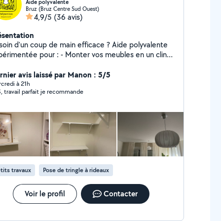
Aide polyvalente
Bruz (Bruz Centre Sud Ouest)
4,9/5
(36 avis)
ésentation
in d'un coup de main efficace ? Aide polyvalente
entée pour : - Monter vos meubles en un clin
IKEA, BUT, etc.), - Poser vos rideaux et stores sur
 vos murs (peinture intérieure), -
rnier avis laissé par Manon : 5/5
er vos petits soucis de bricolage, - Entretenir votre
credi à 21h
, travail parfait je recommande
 (tonte, taille légère). Travail soigné, sans dégâts
 stress. Déplacement inclus sur Rennes et alentours
25km. Devis gratuit et réactivité !
tits travaux
Pose de tringle à rideaux
Voir le profil
Contacter