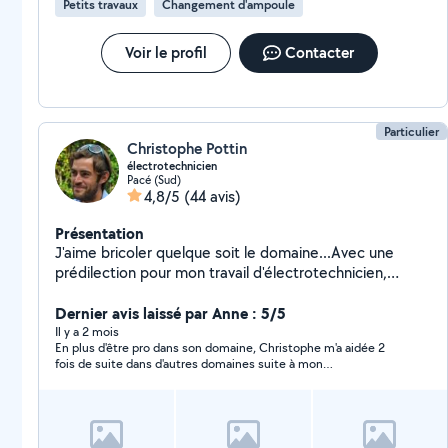
Petits travaux
Changement d'ampoule
Voir le profil
Contacter
Particulier
Christophe Pottin
électrotechnicien
Pacé (Sud)
4,8/5
(44 avis)
Présentation
J'aime bricoler quelque soit le domaine...Avec une
prédilection pour mon travail d'électrotechnicien,
d'électricien.
Dernier avis laissé par Anne : 5/5
Il y a 2 mois
En plus d'être pro dans son domaine, Christophe m'a aidée 2
fois de suite dans d'autres domaines suite à mon
déménagement. Il est très sympathique. Je recommande