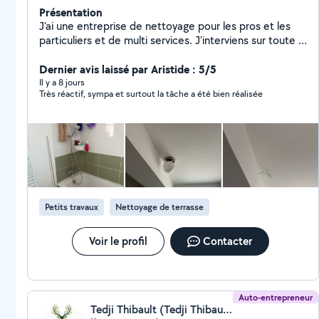
Présentation
J'ai une entreprise de nettoyage pour les pros et les
particuliers et de multi services. J'interviens sur toute la
Bretagne Je m occupe d entretenir les bureaux, locaux
ou bien immobilier de mes clients Ainsi que l entretien
Dernier avis laissé par Aristide : 5/5
des vitres
Il y a 8 jours
Très réactif, sympa et surtout la tâche a été bien réalisée
Petits travaux
Nettoyage de terrasse
Voir le profil
Contacter
Auto-entrepreneur
Tedji Thibault (Tedji Thibault)