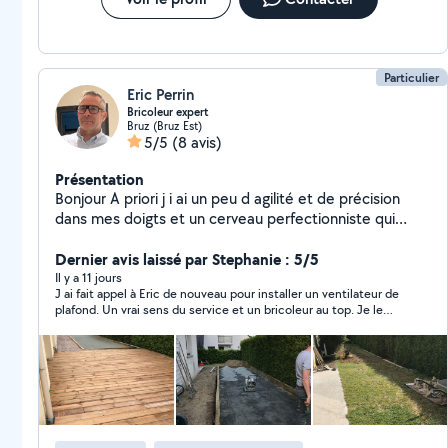
Particulier
Eric Perrin
Bricoleur expert
Bruz (Bruz Est)
5/5
(8 avis)
Présentation
Bonjour A priori j i ai un peu d agilité et de précision
dans mes doigts et un cerveau perfectionniste qui
cherche et trouve des solutions assez rapidement ,c
est pourquoi je propose mes services pour des
Dernier avis laissé par Stephanie : 5/5
bricolages
Il y a 11 jours
J ai fait appel à Eric de nouveau pour installer un ventilateur de
plafond. Un vrai sens du service et un bricoleur au top. Je le
recommande vivement.