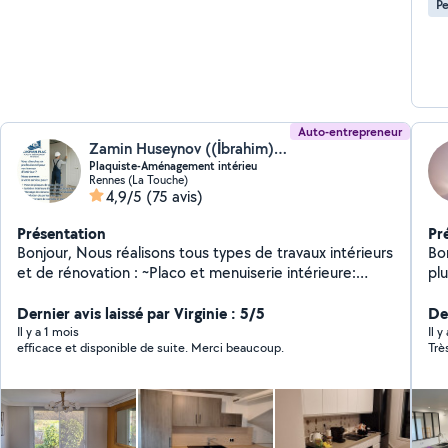
Pe
Auto-entrepreneur
Zamin Huseynov ((İbrahim) (Caspian-Plac))
Plaquiste-Aménagement intérieu
Rennes (La Touche)
4,9/5
(75 avis)
Présentation
Pr
Bonjour, Nous réalisons tous types de travaux intérieurs
Bon
et de rénovation : ~Placo et menuiserie intérieure:
pl
Cloisons, faux plafonds, murs TV, panneaux décoratifs,
sur
isolation thermique et acoustique. ~Revêtements de
Dernier avis laissé par Virginie : 5/5
tr
De
sol et finitions : pose de parquet, stratifié, linoleum,
meubles. J'interv
Il y a 1 mois
Il y
efficace et disponible de suite. Merci beaucoup.
Trè
carrelage, peinture et finitions diverses. ~Montage et
re
démontage de meubles : lits, armoires, cuisines,
ra
bureaux, étagères, canapés montage. Démontage et
et
remontage lors d'un déménagement. ~Petits travaux et
de
bricolage : İnstallation de tringles à rideaux, lustres,
vo