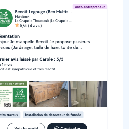
Auto-entrepreneur
Benoît Legouge (Ben Multiservices)
Multitech
La Chapelle-Thouarault (La Chapelle-Thouarault)
5/5
(4 avis)
ésentation
lle Benoît Je propose plusieurs
nage, taille de haie, tonte de
ouse,menuiserie, électricité, petite plomberie ....)
nier avis laissé par Carole : 5/5
 a 1 mois
oît est sympathique et très réactif.
tits travaux
Installation de détecteur de fumée
Voir le profil
Contacter