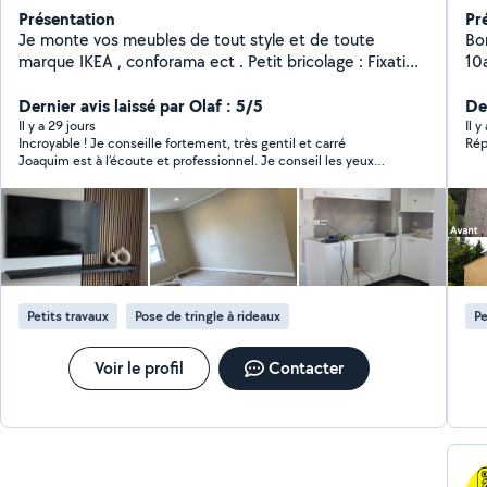
Présentation
Pr
Je monte vos meubles de tout style et de toute
Bon
marque IKEA , conforama ect . Petit bricolage : Fixation
10
de rideau , télé , luminaires, tableau , Branchement :
bâtiment Je pr
électromager, cuisinière, gaziniere , machine à laver .
Dernier avis laissé par Olaf : 5/5
to
De
Peinture tout type de pièce . Je m'occupe aussi de
Netto
Il y a 29 jours
Il y
Incroyable ! Je conseille fortement, très gentil et carré
Rép
diverses réparation, travaux de jardinage .
tuile mur Aussi 
Joaquim est à l’écoute et professionnel. Je conseil les yeux
int
fermer !
l'é
ré
Petits travaux
Pose de tringle à rideaux
Pe
Voir le profil
Contacter