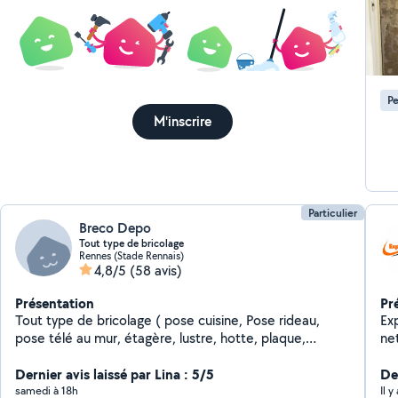
Pe
M'inscrire
Particulier
Breco Depo
Tout type de bricolage
Rennes (Stade Rennais)
4,8/5
(58 avis)
Présentation
Pr
Tout type de bricolage ( pose cuisine, Pose rideau,
Ex
pose télé au mur, étagère, lustre, hotte, plaque,
ne
déménagement
av
Dernier avis laissé par Lina : 5/5
De
samedi à 18h
Il y