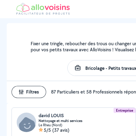
Fixer une tringle, reboucher des trous ou changer u
pour vos petits travaux avec AlloVoisins ! Visualise
Filtres
87 Particuliers et 58 Professionnels répo
Entreprise
david LOUIS
Nettoyage et multi services
Le Rheu (Nord)
5/5
(37 avis)