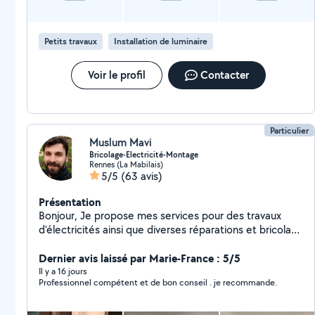
Petits travaux
Installation de luminaire
Voir le profil
Contacter
Particulier
Muslum Mavi
Bricolage-Electricité-Montage
Rennes (La Mabilais)
5/5
(63 avis)
Présentation
Bonjour, Je propose mes services pour des travaux
d'électricités ainsi que diverses réparations et bricolage
à la maison. Je fais également du montage de meubles
en tout genre et je propose des services de
Dernier avis laissé par Marie-France : 5/5
déménagement. N'hésitez pas à me contacter pour
Il y a 16 jours
Professionnel compétent et de bon conseil . je recommande.
discuter de vos besoins et projets !