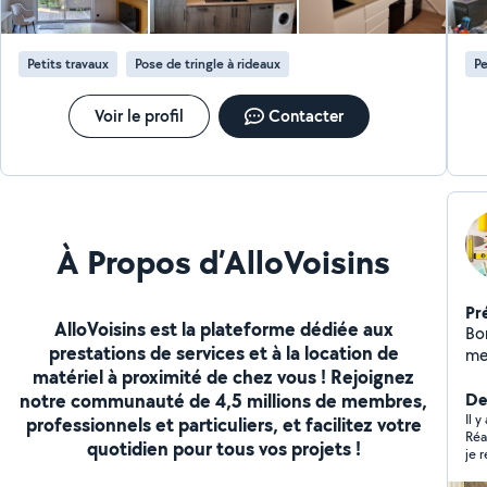
luminaires, étagères murales, fixation de téléviseurs.
autres). Sérieux, 
~Travaux de rénovation. Rénovation complète de A à Z.
tou
~Aide au déménagement : Chargement, déchargement
obj
Petits travaux
Pose de tringle à rideaux
Pe
et déplacement d'objets lourds. Sérieux, ponctuels et
pour vos
efficaces, nous travaillons avec soin et
fia
professionnalisme. La satisfaction de nos clients est
Voir le profil
Contacter
notre priorité. Cordialement.
À Propos d’AlloVoisins
Pr
AlloVoisins est la plateforme dédiée aux
Bonjour Wissem pei
prestations de services et à la location de
me 
matériel à proximité de chez vous ! Rejoignez
int
notre communauté de 4,5 millions de membres,
De
De
ba
Il 
professionnels et particuliers, et facilitez votre
Réa
dif
quotidien pour tous vos projets !
je 
_Trai
n'