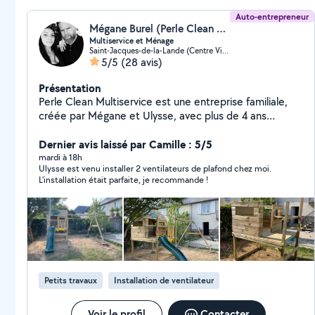
Auto-entrepreneur
Mégane Burel (Perle Clean Multiservice)
Multiservice et Ménage
Saint-Jacques-de-la-Lande (Centre Ville)
5/5
(28 avis)
Présentation
Perle Clean Multiservice est une entreprise familiale,
créée par Mégane et Ulysse, avec plus de 4 ans
d'expérience. Nous proposons des services de
ménage, nettoyage, accompagnement, petits travaux,
Dernier avis laissé par Camille : 5/5
montage de meubles et débarras. Notre engagement :
mardi à 18h
Ulysse est venu installer 2 ventilateurs de plafond chez moi.
vous offrir un service fiable, soigné et personnalisé,
L'installation était parfaite, je recommande !
avec le sourire et le souci du travail bien fait.
Petits travaux
Installation de ventilateur
Voir le profil
Contacter