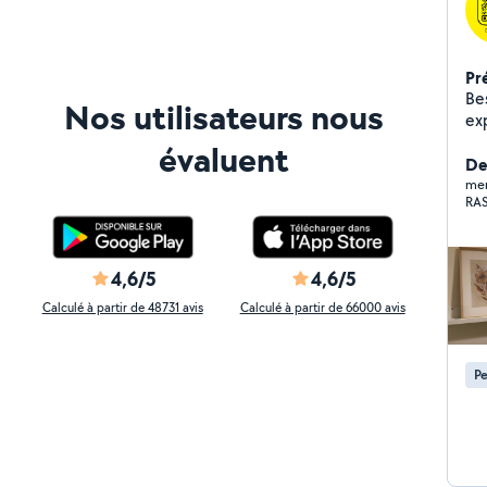
Pr
Beso
Nos utilisateurs nous
expérim
d'œil (
évaluent
mesure, - Rénover
De
Régl
mer
RAS
jardin
ni
4,6/5
4,6/5
Calculé à partir de 48731 avis
Calculé à partir de 66000 avis
Pe