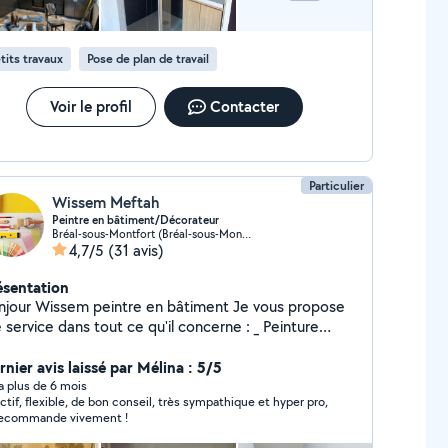
soigneux et ponctuel, je travaille
jours avec le souci du travail propre et durable. Mon
ectif: vous apporter une solution rapide et efficace
tits travaux
Pose de plan de travail
 travaux. Besoin d un plombier chauffagiste
ble? Contactez moi, je serai ravi de vous aider.
Voir le profil
Contacter
Particulier
Wissem Meftah
Peintre en bâtiment/Décorateur
Bréal-sous-Montfort (Bréal-sous-Montfort)
4,7/5
(31 avis)
ésentation
ntre en bâtiment Je vous propose
service dans tout ce qu'il concerne : _ Peinture
érieure et extérieure neuve ou en rénovation . _
coration ( panneau couleur, savane...) _ Collage de
rnier avis laissé par Mélina : 5/5
nde placo . _ Rebouchage et ratissage avec
y a plus de 6 mois
ctif, flexible, de bon conseil, très sympathique et hyper pro,
férents types d'enduits . _ Pose papiers peint .
recommande vivement !
tement dégâts des eaux. _ etc.. Sérieux et motivé,
hésitez pas à me contacter.