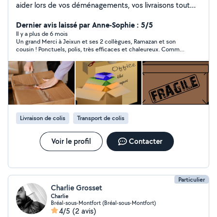
aider lors de vos déménagements, vos livraisons tout
type transfert ou transport. N'hésitez pas à me
contacter pour bénéficier de ces services.
Dernier avis laissé par Anne-Sophie : 5/5
Il y a plus de 6 mois
Un grand Merci à Jeixun et ses 2 collègues, Ramazan et son
cousin ! Ponctuels, polis, très efficaces et chaleureux. Comme
des pros mais avec un supplément d'âme ! Ils ont effectué un
gros travail lors de mon déménagement en portant notamment
des charges très lourdes. Je recommande vivement !!
Livraison de colis
Transport de colis
Voir le profil
Contacter
Particulier
Charlie Grosset
Charlie
Bréal-sous-Montfort (Bréal-sous-Montfort)
4/5
(2 avis)