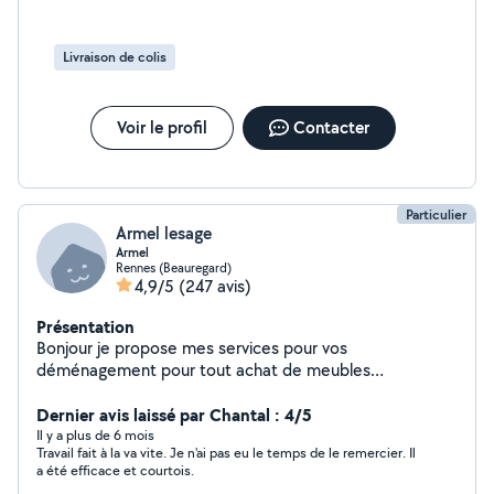
Livraison de colis
Voir le profil
Contacter
Particulier
Armel lesage
Armel
Rennes (Beauregard)
4,9/5
(247 avis)
Présentation
Bonjour je propose mes services pour vos
déménagement pour tout achat de meubles
électroménager dans les magasins et chez les
particuliers
Dernier avis laissé par Chantal : 4/5
Il y a plus de 6 mois
Travail fait à la va vite. Je n'ai pas eu le temps de le remercier. Il
a été efficace et courtois.