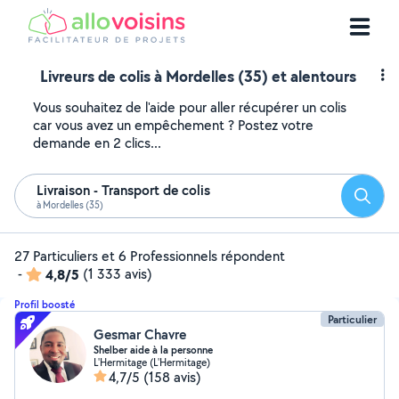
Livreurs de colis à Mordelles (35) et alentours
Vous souhaitez de l'aide pour aller récupérer un colis
car vous avez un empêchement ? Postez votre
demande en 2 clics...
Livraison - Transport de colis
Reche
à Mordelles (35)
27 Particuliers et 6 Professionnels répondent
-
4,8/5
(1 333 avis)
Profil boosté
Particulier
Gesmar Chavre
Shelber aide à la personne
L'Hermitage (L'Hermitage)
4,7/5
(158 avis)