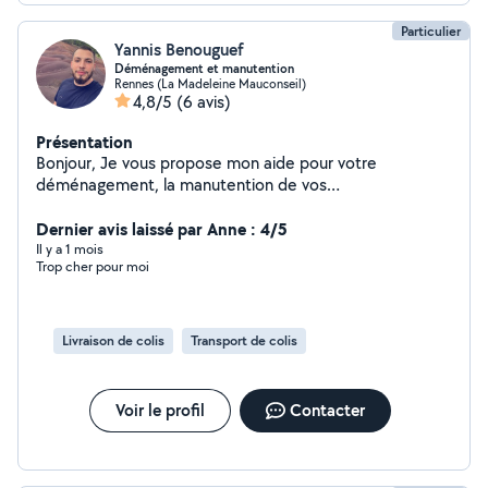
Particulier
Yannis Benouguef
Déménagement et manutention
Rennes (La Madeleine Mauconseil)
4,8/5
(6 avis)
Présentation
Bonjour, Je vous propose mon aide pour votre
déménagement, la manutention de vos
électroménagers et meubles, ainsi que pour tout type
de débarras. Sérieux et minutieux, je saurai prendre soin
Dernier avis laissé par Anne : 4/5
de tous les objets que vous me confierez. Je viens avec
Il y a 1 mois
Trop cher pour moi
le matériel nécessaire pour un transport en toute
sécurité : diable, chariot, sangles, couvertures de
protection. Si besoin, je peux également venir avec une
personne en plus. Je reste à votre disposition pour
Livraison de colis
Transport de colis
toute information complémentaire. Yannis
Voir le profil
Contacter