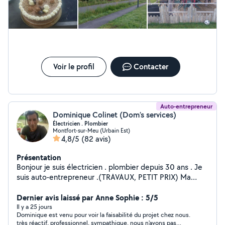
Voir le profil
Contacter
Auto-entrepreneur
Dominique Colinet (Dom’s services)
Électricien . Plombier
Montfort-sur-Meu (Urbain Est)
4,8/5
(82 avis)
Présentation
Bonjour je suis électricien . plombier depuis 30 ans . Je
suis auto-entrepreneur .(TRAVAUX, PETIT PRIX) Ma
passion est le bricolage ..et aider les autres ...
Dernier avis laissé par Anne Sophie : 5/5
Il y a 25 jours
Dominique est venu pour voir la faisabilité du projet chez nous.
très réactif, professionnel, sympathique. nous n'avons pas