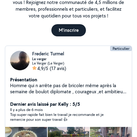
vous ! Rejoignez notre communauté de 4,5 millions de
membres, professionnels et particuliers, et facilitez
votre quotidien pour tous vos projets !
M'inscrire
Particulier
Frederic Turmel
Le verger
Le Verger (Le Verger)
4,9/5
(17 avis)
Présentation
Homme qui n arrête pas de bricoler même après la
semaine de boulot diplomate , courageux ,et ambitieux j
aime aider ce qui en ont besoin car un service en vaut
un autre
Dernier avis laissé par Kelly : 5/5
Il y a plus de 6 mois
Top super rapide fait bien le travail je recommande et je
remercie pour son super travail 👍