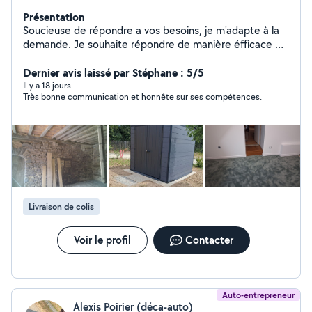
Présentation
Soucieuse de répondre a vos besoins, je m'adapte à la
demande. Je souhaite répondre de manière éfficace et
rapide, tout en prenant en compte les finitions. Je peux
proposer de nombreux services de bricolages,
Dernier avis laissé par Stéphane : 5/5
d'entretien interieur et exterieur, petit jardinage-
Il y a 18 jours
Très bonne communication et honnête sur ses compétences.
debroussaillage à definir.
Livraison de colis
Voir le profil
Contacter
Auto-entrepreneur
Alexis Poirier (déca-auto)