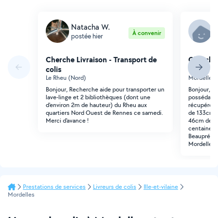
Natacha W.
O
À convenir
postée hier
p
Cherche Livraison - Transport de
Cherche 
colis
colis
Le Rheu (Nord)
Mordelles 
Bonjour, Recherche aide pour transporter un
Bonjour, J
lave-linge et 2 bibliothèques (dont une
possédant u
d'environ 2m de hauteur) du Rheu aux
récupérer 
quartiers Nord Ouest de Rennes ce samedi.
de 133cm d
Merci d'avance !
46cm de pr
centaine de
Beaupréau 
Mordelles.
Prestations de services
Livreurs de colis
Ille-et-vilaine
Mordelles