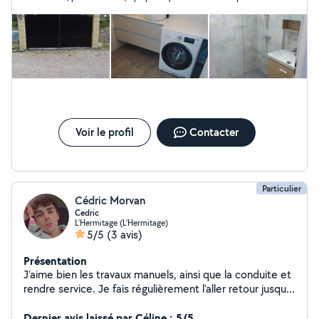
donné suite car nos ventilos de plafonds n'étaient pas de
bonne qualité . je referais appel à Dominique et je recommande
chaleureusement.
Voir le profil
Contacter
Particulier
Cédric Morvan
Cedric
L'Hermitage (L'Hermitage)
5/5
(3 avis)
Présentation
J'aime bien les travaux manuels, ainsi que la conduite et
rendre service. Je fais régulièrement l'aller retour jusqu'à
Châteaubourg depuis l'hermitage.
Dernier avis laissé par Céline : 5/5