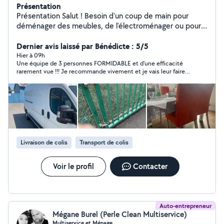
Présentation
Présentation Salut ! Besoin d'un coup de main pour
déménager des meubles, de l'électroménager ou pour
aller à la déchèterie ? Je suis là pour vous aider ! Pour
vider votre garage ainsi que vider grenier tout sorte de
Dernier avis laissé par Bénédicte : 5/5
manutention faire votre courses N'hésitez pas à me
Hier à 09h
Une équipe de 3 personnes FORMIDABLE et d'une efficacité
contacter pour plus d'infos. À bientôt !
rarement vue !!! Je recommande vivement et je vais leur faire
de la pub car vraiment service irréprochable !
Livraison de colis
Transport de colis
Voir le profil
Contacter
Auto-entrepreneur
Mégane Burel (Perle Clean Multiservice)
Multiservice et Ménage