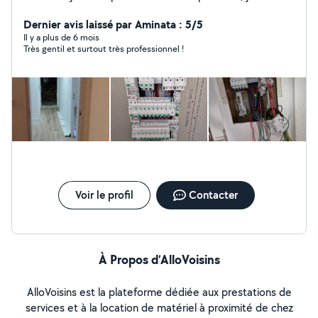
ayant l'envie de travailler je vous propose tout type de
services électricité, plombierie, placo, peinture etc.. !
Dernier avis laissé par Aminata : 5/5
Il y a plus de 6 mois
Très gentil et surtout très professionnel !
Voir le profil
Contacter
À Propos d’AlloVoisins
AlloVoisins est la plateforme dédiée aux prestations de
services et à la location de matériel à proximité de chez