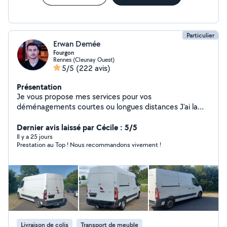
Ne vous souciez plus de l'évacuation je m'occupe de
tout !
Particulier
Erwan Demée
Fourgon
Rennes (Cleunay Ouest)
5/5
(222 avis)
Présentation
Je vous propose mes services pour vos
déménagements courtes ou longues distances J'ai la
possibilité de venir avec un collègue de confiance avec
lequel je suis habitué à réaliser ces prestations Matériel
Dernier avis laissé par Cécile : 5/5
: Petite remorque, diable, chariot et sangles
Il y a 25 jours
Prestation au Top ! Nous recommandons vivement !
Livraison de colis
Transport de meuble