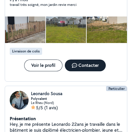
clôture) ou tous autre entretien de jardin. Je suis aussi à
travail très soigné, mon jardin revie merci
l'aise avec la peinture, nettoyage, pose d'étagères,
montage de meubles...
Livraison de colis
Voir le profil
Contacter
Particulier
Leonardo Sousa
Polyvalent
Le Rheu (Nord)
5/5
(1 avis)
Présentation
Hey, je me présente Leonardo 22ans je travaille dans le
bâtiment je suis diplômé électricien-plombier, jeune et