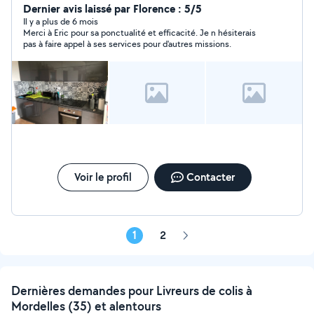
toutes pièces dispo pour trajet Sérieux appliqué et
Dernier avis laissé par Florence : 5/5
motivé , peux être accompagné d un collègue
Il y a plus de 6 mois
Merci à Eric pour sa ponctualité et efficacité. Je n hésiterais
.possibilité de démontage et montage de meubles
pas à faire appel à ses services pour d'autres missions.
Amicalement Éric
Voir le profil
Contacter
1
2
Page
suivante
Dernières demandes pour Livreurs de colis à
Mordelles (35) et alentours