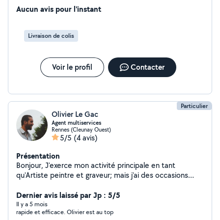
Aucun avis pour l'instant
Livraison de colis
Voir le profil
Contacter
Particulier
Olivier Le Gac
Agent multiservices
Rennes (Cleunay Ouest)
5/5
(4 avis)
Présentation
Bonjour, J'exerce mon activité principale en tant
qu'Artiste peintre et graveur; mais j'ai des occasions
habituelles de travailler en tant qu'agent de sécurité,
manutentionnaire; je réalise des petits travaux de
Dernier avis laissé par Jp : 5/5
bricolage et peinture, de la tonte de pelouse... Je suis
Il y a 5 mois
rapide et efficace. Olivier est au top
consciencieux, ponctuel, droit. A votre service, Olivier