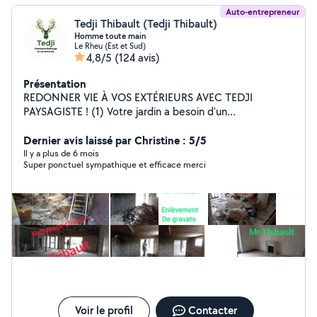
Auto-entrepreneur
Tedji Thibault (Tedji Thibault)
Homme toute main
Le Rheu (Est et Sud)
4,8/5
(124 avis)
Présentation
REDONNER VIE À VOS EXTÉRIEURS AVEC TEDJI
PAYSAGISTE ! (1) Votre jardin a besoin d'un
rafraîchissement ou d'un nettoyage profond ? Tedji et à
votre service pour transformer et assainir vos espaces
Dernier avis laissé par Christine : 5/5
verts. (2) NOS INTERVENTIONS CLÉS : Taille de
Il y a plus de 6 mois
Super ponctuel sympathique et efficace merci
précision : haies, arbustes et taille spécifique d'arbres
fruitiers. (3) ÉLAGAGE & ABATTAGE : entretien et
sécurisation de vos arbres. (4) Ramassage des feuilles
tomber au sol en automne passage du souffleur.
nettoyage de vos gouttières (5) ASSAINISSEMENT :
traitement de tout support contaminé et envahi par les
végétaux parasite mousses lichen pollution
verdissement. (6) Zéro encombre : évacuation de vos
déchets verts et enlèvement de vos encombrants.
POURQUOI CHOISIR TEDJI ? C'est la garantie d'un
travail soigné et d'un chantier livré parfaitement propre.
Voir le profil
Contacter