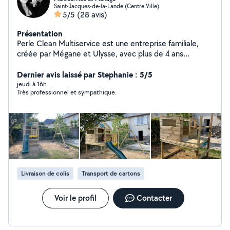
Saint-Jacques-de-la-Lande (Centre Ville)
5/5
(28 avis)
Présentation
Perle Clean Multiservice est une entreprise familiale,
créée par Mégane et Ulysse, avec plus de 4 ans
d'expérience. Nous proposons des services de ménage,
nettoyage, accompagnement, petits travaux, montage
Dernier avis laissé par Stephanie : 5/5
de meubles et débarras. Notre engagement : vous offrir
jeudi à 16h
Très professionnel et sympathique.
un service fiable, soigné et personnalisé, avec le sourire
et le souci du travail bien fait.
Livraison de colis
Transport de cartons
Voir le profil
Contacter