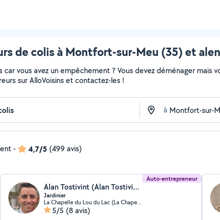
urs de colis à Montfort-sur-Meu (35) et ale
colis car vous avez un empêchement ? Vous devez déménager mais v
vreurs sur AlloVoisins et contactez-les !
à
dent
-
4,7/5
(499 avis)
Auto-entrepreneur
Alan Tostivint (Alan Tostivint)
Jardinier
La Chapelle du Lou du Lac (La Chapelle du Lou du Lac)
5/5
(8 avis)