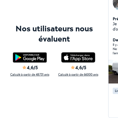
Pr
Je
Nos utilisateurs nous
d'o
déch
évaluent
Der
Il 
Ne 
l'a
tot
d'a
4,6/5
4,6/5
Calculé à partir de 48731 avis
Calculé à partir de 66000 avis
Li