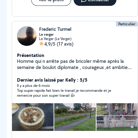
Particulier
Frederic Turmel
Le verger
Le Verger (Le Verger)
4,9/5
(17 avis)
Présentation
Homme qui n arrête pas de bricoler même après la
semaine de boulot diplomate , courageux ,et ambitieux
j aime aider ce qui en ont besoin car un service en vaut
un autre
Dernier avis laissé par Kelly : 5/5
Il y a plus de 6 mois
Top super rapide fait bien le travail je recommande et je
remercie pour son super travail 👍