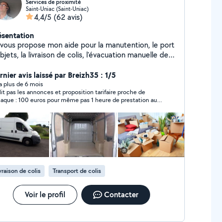
Services de proximité
Saint-Uniac (Saint-Uniac)
4,4/5
(62 avis)
ésentation
 vous propose mon aide pour la manutention, le port
bjets, la livraison de colis, l'évacuation manuelle de
ets toutes autres demandes , rapide et toujours
nier avis laissé par Breizh35 : 1/5
prêt à rendre service Contactez moi !
y a plus de 6 mois
lit pas les annonces et proposition tarifaire proche de
rnaque : 100 euros pour même pas 1 heure de prestation au
al pour 15 minutes de trajet et de rdc à rdc pour 2 vélos
ppartement !!! Je ne ferai donc pas affaire avec vous.
vraison de colis
Transport de colis
Voir le profil
Contacter