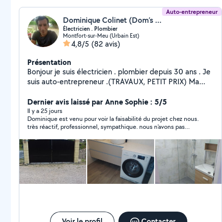
Auto-entrepreneur
Dominique Colinet (Dom’s services)
Électricien . Plombier
Montfort-sur-Meu (Urbain Est)
4,8/5
(82 avis)
Présentation
Bonjour je suis électricien . plombier depuis 30 ans . Je
suis auto-entrepreneur .(TRAVAUX, PETIT PRIX) Ma
passion est le bricolage ..et aider les autres ...
Dernier avis laissé par Anne Sophie : 5/5
Il y a 25 jours
Dominique est venu pour voir la faisabilité du projet chez nous.
très réactif, professionnel, sympathique. nous n'avons pas
donné suite car nos ventilos de plafonds n'étaient pas de
bonne qualité . je referais appel à Dominique et je recommande
chaleureusement.
Voir le profil
Contacter