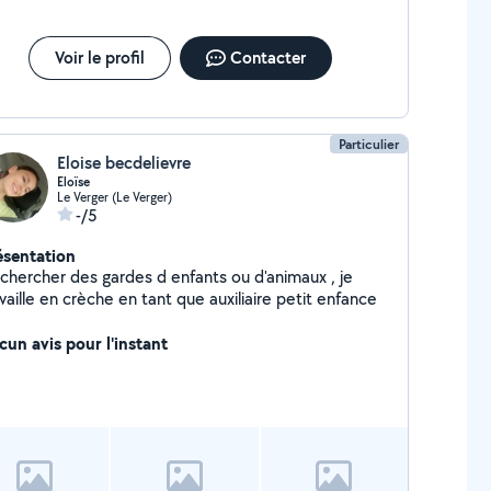
Voir le profil
Contacter
Particulier
Eloise becdelievre
Eloïse
Le Verger (Le Verger)
-/5
ésentation
hercher des gardes d enfants ou d'animaux , je
vaille en crèche en tant que auxiliaire petit enfance
cun avis pour l'instant