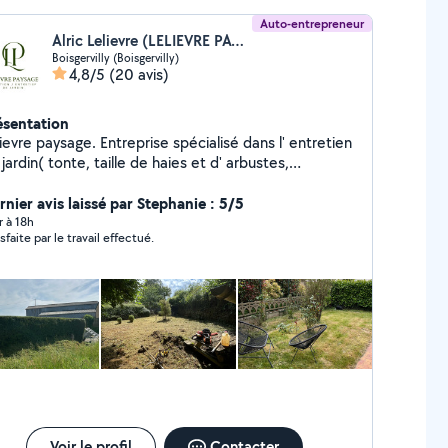
Auto-entrepreneur
Alric Lelievre (LELIEVRE PAYSAGE)
Boisgervilly (Boisgervilly)
4,8/5
(20 avis)
ésentation
paysage. Entreprise spécialisé dans l' entretien
jardin( tonte, taille de haies et d' arbustes,
broussaillage) Mais également dans l' aménagement
jardin ( création de massifs, plantations, retenue de
rnier avis laissé par Stephanie : 5/5
re, clôture..) N' hésiter surtout pas à me contacter
r à 18h
sfaite par le travail effectué.
vice à la personne possible pour les prestation d'
tretien
Voir le profil
Contacter