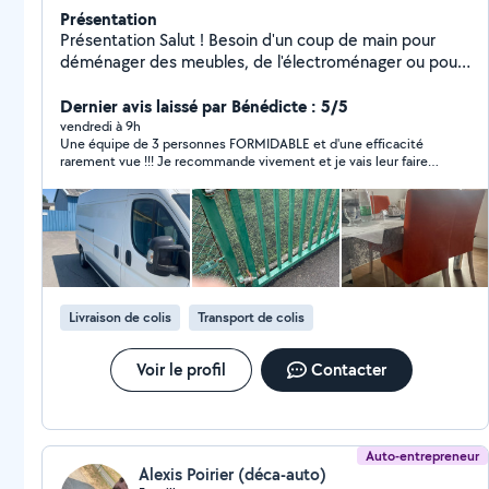
Présentation
Présentation Salut ! Besoin d'un coup de main pour
déménager des meubles, de l'électroménager ou pour
aller à la déchèterie ? Je suis là pour vous aider ! Pour
vider votre garage ainsi que vider grenier tout sorte de
Dernier avis laissé par Bénédicte : 5/5
manutention faire votre courses N'hésitez pas à me
vendredi à 9h
Une équipe de 3 personnes FORMIDABLE et d'une efficacité
contacter pour plus d'infos. À bientôt !
rarement vue !!! Je recommande vivement et je vais leur faire
de la pub car vraiment service irréprochable !
Livraison de colis
Transport de colis
Voir le profil
Contacter
Auto-entrepreneur
Alexis Poirier (déca-auto)