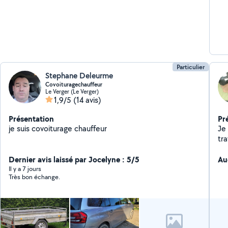
Particulier
Stephane Deleurme
Covoituragechauffeur
Le Verger (Le Verger)
1,9/5
(14 avis)
Présentation
Pr
je suis covoiturage chauffeur
Je c
tra
Dernier avis laissé par Jocelyne : 5/5
Au
Il y a 7 jours
Très bon échange.