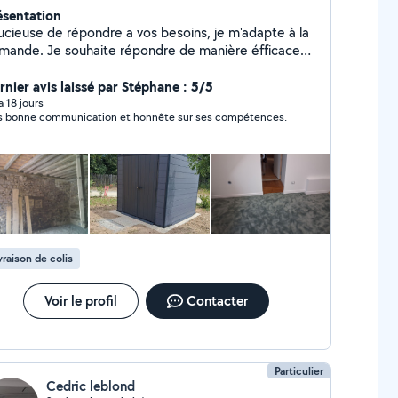
ésentation
ucieuse de répondre a vos besoins, je m'adapte à la
mande. Je souhaite répondre de manière éfficace
rapide, tout en prenant en compte les finitions. Je
ux proposer de nombreux services de bricolages,
rnier avis laissé par Stéphane : 5/5
ntretien interieur et exterieur, petit jardinage-
 a 18 jours
s bonne communication et honnête sur ses compétences.
roussaillage à definir.
vraison de colis
Voir le profil
Contacter
Particulier
Cedric leblond