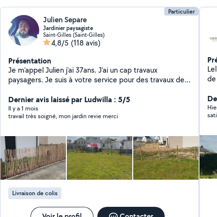
Particulier
Julien Separe
Jardinier paysagiste
Saint-Gilles (Saint-Gilles)
4,8/5
(118 avis)
Pr
Présentation
Lelievre 
Je m'appel Julien j'ai 37ans. J'ai un cap travaux
de 
paysagers. Je suis à votre service pour des travaux de
dé
jardinage (tonte, désherbage, semi pelouse, taille de
de 
De
haie, élagage, pose de gazon synthétique, pose de
Dernier avis laissé par Ludwilla : 5/5
ter
Hie
clôture) ou tous autre entretien de jardin. Je suis aussi
Il y a 1 mois
sati
travail très soigné, mon jardin revie merci
Ser
à l'aise avec la peinture, nettoyage, pose d'étagères,
en
montage de meubles...
Livraison de colis
Voir le profil
Contacter