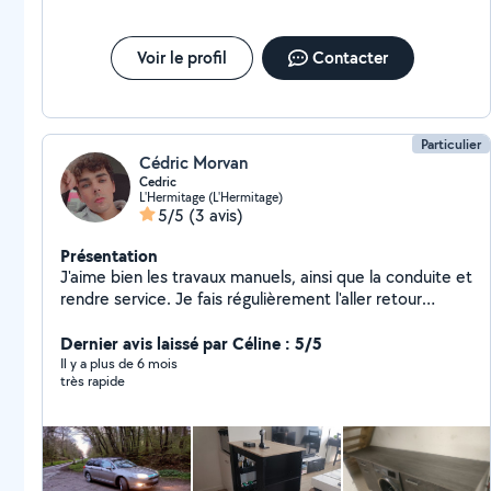
Voir le profil
Contacter
Particulier
Cédric Morvan
Cedric
L'Hermitage (L'Hermitage)
5/5
(3 avis)
Présentation
J'aime bien les travaux manuels, ainsi que la conduite et
rendre service. Je fais régulièrement l'aller retour
jusqu'à Châteaubourg depuis l'hermitage.
Dernier avis laissé par Céline : 5/5
Il y a plus de 6 mois
très rapide