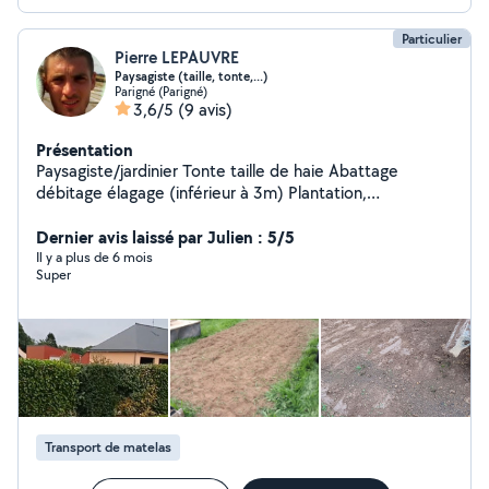
Particulier
Pierre LEPAUVRE
Paysagiste (taille, tonte,...)
Parigné (Parigné)
3,6/5
(9 avis)
Présentation
Paysagiste/jardinier Tonte taille de haie Abattage
débitage élagage (inférieur à 3m) Plantation,
préparation du sol pour potager ou pelouse Évacuation
de déchets Petit terrassement, préparation et coulage
Dernier avis laissé par Julien : 5/5
dalle béton, etc Montage de meubles Conduite de
Il y a plus de 6 mois
Super
petits engins de chantier (mini pelle jusqu'à 2.5T)
Transport de matelas