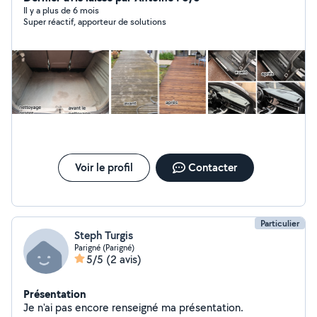
tole metalique, toit Plat ,ect
Il y a plus de 6 mois
Super réactif, apporteur de solutions
Voir le profil
Contacter
Particulier
Steph Turgis
Parigné (Parigné)
5/5
(2 avis)
Présentation
Je n'ai pas encore renseigné ma présentation.