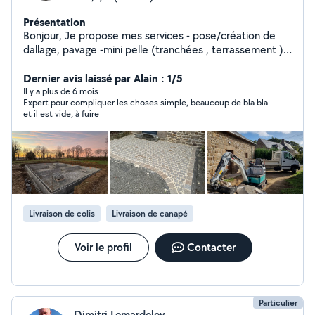
Présentation
Bonjour, Je propose mes services - pose/création de
dallage, pavage -mini pelle (tranchées , terrassement )
-évacuation déchet/gravats Pour toutes demande
n'hésitez pas à me contacter Devis gratuit
Dernier avis laissé par Alain : 1/5
Il y a plus de 6 mois
Expert pour compliquer les choses simple, beaucoup de bla bla
et il est vide, à fuire
Livraison de colis
Livraison de canapé
Voir le profil
Contacter
Particulier
Dimitri Lemardeley