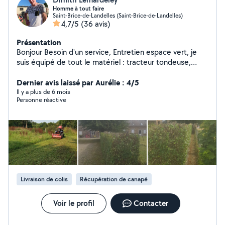
Homme à tout faire
Saint-Brice-de-Landelles (Saint-Brice-de-Landelles)
4,7/5
(36 avis)
Présentation
Bonjour Besoin d'un service, Entretien espace vert, je
suis équipé de tout le matériel : tracteur tondeuse,
tronçonneuse, taille-haie... Votre toiture est remplie de
mousse, les gouttières sont sales, j'ai ce qu'il faut pour
Dernier avis laissé par Aurélie : 4/5
monter en toute sécurité Nettoyage de terrasse,
Il y a plus de 6 mois
Personne réactive
véranda, mur, façade... Petits travaux d'intérieur :
peinture, montage de meubles, plomberie,.... Je suis
une personne réactive et sérieuse N'hésitez pas à
prendre contact, je vous répondrai avec plaisir PS:
Hésitez pas à me téléphoner pour plus de simplicité
Merci
Livraison de colis
Récupération de canapé
Voir le profil
Contacter