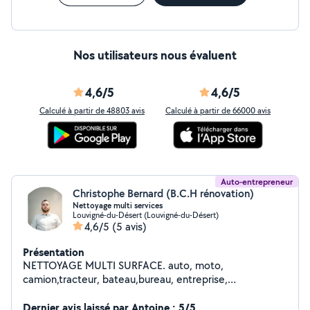
Nos utilisateurs nous évaluent
4,6/5
4,6/5
Calculé à partir de 48803 avis
Calculé à partir de 66000 avis
Auto-entrepreneur
Christophe Bernard (B.C.H rénovation)
Nettoyage multi services
Louvigné-du-Désert (Louvigné-du-Désert)
4,6/5
(5 avis)
Présentation
NETTOYAGE MULTI SURFACE. auto, moto,
camion,tracteur, bateau,bureau, entreprise,
immeuble,ect NETTOYAGE HAUTE PRESSION. sols
Béton, mur pierre , façade crêpi , façade enduit, façade
Dernier avis laissé par Antoine : 5/5