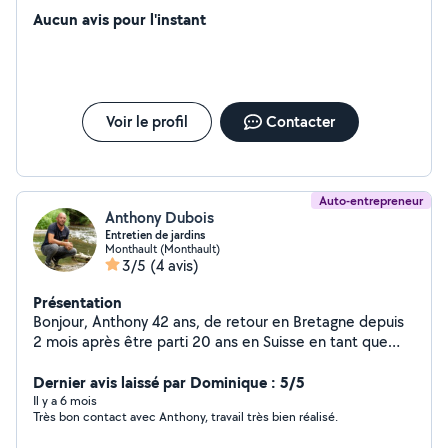
fenêtre et feuillure nettoyage des volets intérieur
Aucun avis pour l'instant
extérieur nettoyage de votre véranda intérieur extérieur
Voir le profil
Contacter
Auto-entrepreneur
Anthony Dubois
Entretien de jardins
Monthault (Monthault)
3/5
(4 avis)
Présentation
Bonjour, Anthony 42 ans, de retour en Bretagne depuis
2 mois après être parti 20 ans en Suisse en tant que
cavalier professionnel,entretien de grandes propriétés
et coach sportif. Je vous proposes mes services en
Dernier avis laissé par Dominique : 5/5
entretien extérieur, intérieur, divers bricolages et
Il y a 6 mois
Très bon contact avec Anthony, travail très bien réalisé.
service à la personne.