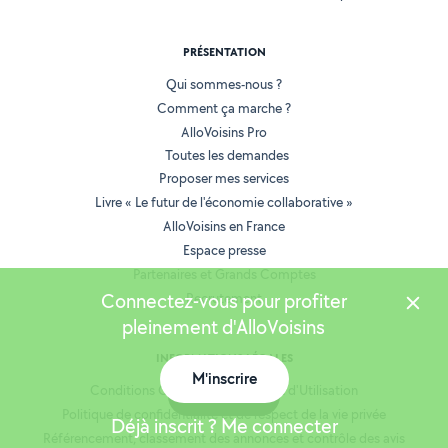
PRÉSENTATION
Qui sommes-nous ?
Comment ça marche ?
AlloVoisins Pro
Toutes les demandes
Proposer mes services
Livre « Le futur de l'économie collaborative »
AlloVoisins en France
Espace presse
Partenaires et Grands Comptes
Connectez-vous pour profiter
Recrutement
pleinement d'AlloVoisins
INFORMATIONS LÉGALES
M'inscrire
Conditions Générales de Vente et d'Utilisation
Carte
Politique de confidentialité et de respect de la vie privée
Déjà inscrit ? Me connecter
Référencement, classement des annonces et contrôle des avis