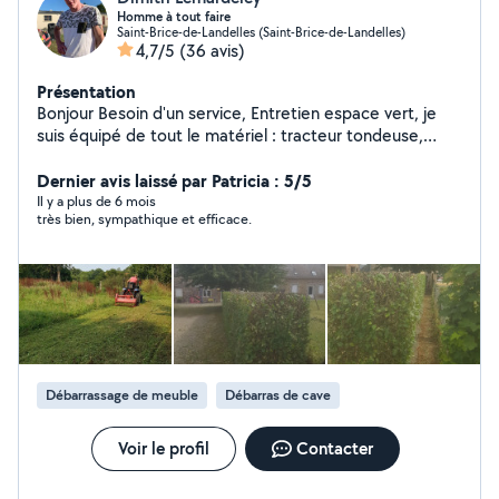
Homme à tout faire
Saint-Brice-de-Landelles (Saint-Brice-de-Landelles)
4,7/5
(36 avis)
Présentation
Bonjour Besoin d'un service, Entretien espace vert, je
suis équipé de tout le matériel : tracteur tondeuse,
tronçonneuse, taille-haie... Votre toiture est remplie de
mousse, les gouttières sont sales, j'ai ce qu'il faut pour
Dernier avis laissé par Patricia : 5/5
monter en toute sécurité Nettoyage de terrasse,
Il y a plus de 6 mois
très bien, sympathique et efficace.
véranda, mur, façade... Petits travaux d'intérieur :
peinture, montage de meubles, plomberie,.... Je suis
une personne réactive et sérieuse N'hésitez pas à
prendre contact, je vous répondrai avec plaisir PS:
Hésitez pas à me téléphoner pour plus de simplicité
Merci
Débarrassage de meuble
Débarras de cave
Voir le profil
Contacter