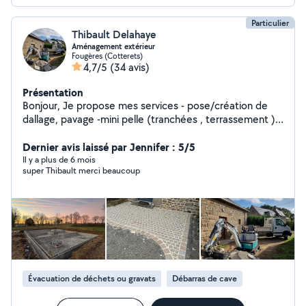
Particulier
Thibault Delahaye
Aménagement extérieur
Fougères (Cotterets)
4,7/5
(34 avis)
Présentation
Bonjour, Je propose mes services - pose/création de
dallage, pavage -mini pelle (tranchées , terrassement )
-évacuation déchet/gravats Pour toutes demande
n'hésitez pas à me contacter Devis gratuit
Dernier avis laissé par Jennifer : 5/5
Il y a plus de 6 mois
super Thibault merci beaucoup
Évacuation de déchets ou gravats
Débarras de cave