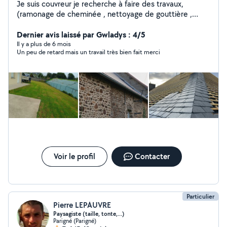
Je suis couvreur je recherche à faire des travaux,
(ramonage de cheminée , nettoyage de gouttière ,
remettre des ardoises) . En maçonnerie je sais faire des
joints de pierre et sinon tout ce qui est espace vert je
Dernier avis laissé par Gwladys : 4/5
sais faire aussi. Merci. Cordialement.
Il y a plus de 6 mois
Un peu de retard mais un travail très bien fait merci
Voir le profil
Contacter
Particulier
Pierre LEPAUVRE
Paysagiste (taille, tonte,...)
Parigné (Parigné)