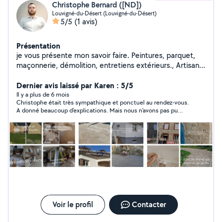
Christophe Bernard ([ND])
Louvigné-du-Désert (Louvigné-du-Désert)
5/5
(1 avis)
Présentation
je vous présente mon savoir faire. Peintures, parquet,
maçonnerie, démolition, entretiens extérieurs., Artisans
tout corps d'état.
Dernier avis laissé par Karen : 5/5
Il y a plus de 6 mois
Christophe était très sympathique et ponctuel au rendez-vous.
A donné beaucoup d'explications. Mais nous n'avons pas pu
travailler ensemble car j'ai trouvé quelqu'un plus tôt.
Voir le profil
Contacter