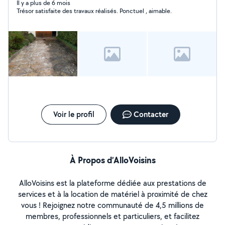
toitures, ainsi que des travaux de maçonnerie, de
Il y a plus de 6 mois
Trésor satisfaite des travaux réalisés. Ponctuel , aimable.
couverture, de ravalement intérieur et extérieur. Je
peux également effectuer vos peintures (intérieures et
extérieures) et appliquer des traitements spécifiques
pour protéger et valoriser votre habitation. À votre
demande, je propose aussi divers petits travaux
d'extérieur : tonte de pelouse, taille de haies, pose de
clôtures, et bien d'autres services selon vos besoins.
N'hésitez pas à me contacter pour discuter de votre
projet !
Voir le profil
Contacter
À Propos d’AlloVoisins
AlloVoisins est la plateforme dédiée aux prestations de
services et à la location de matériel à proximité de chez
vous ! Rejoignez notre communauté de 4,5 millions de
membres, professionnels et particuliers, et facilitez