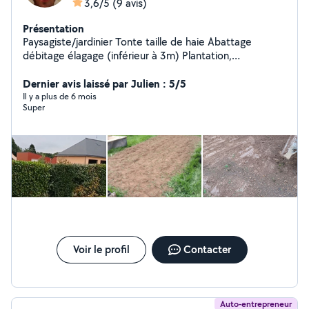
3,6/5
(9 avis)
Présentation
Paysagiste/jardinier Tonte taille de haie Abattage
débitage élagage (inférieur à 3m) Plantation,
préparation du sol pour potager ou pelouse Évacuation
de déchets Petit terrassement, préparation et coulage
Dernier avis laissé par Julien : 5/5
dalle béton, etc Montage de meubles Conduite de
Il y a plus de 6 mois
Super
petits engins de chantier (mini pelle jusqu'à 2.5T)
Voir le profil
Contacter
Auto-entrepreneur