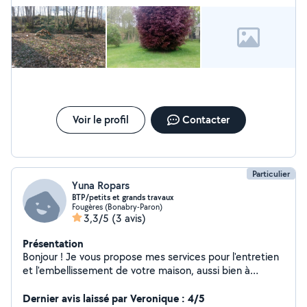
Voir le profil
Contacter
Particulier
Yuna Ropars
BTP/petits et grands travaux
Fougères (Bonabry-Paron)
3,3/5
(3 avis)
Présentation
Bonjour ! Je vous propose mes services pour l'entretien
et l'embellissement de votre maison, aussi bien à
l'extérieur qu'à l'intérieur. Je réalise le nettoyage
complet des façades, pignons, murs, pierres taillées et
Dernier avis laissé par Veronique : 4/5