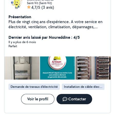
Saint-Vit (Saint-Vit)
4,7/5
(3 avis)
Présentation
Plus de vingt cinq ans d'expérience. A votre service en
électricité, ventilation, climatisation, dépannages,
nouvellement installé sur Saint-Vit. à votre service. Mais
bon aussi en menuiserie, plomberie et équipé des bons
Dernier avis laissé par Noureddine : 4/5
outils
Il y a plus de 6 mois
Parfait
Demande de travaux d’électricité
Installation de câble électrique
Voir le profil
Contacter