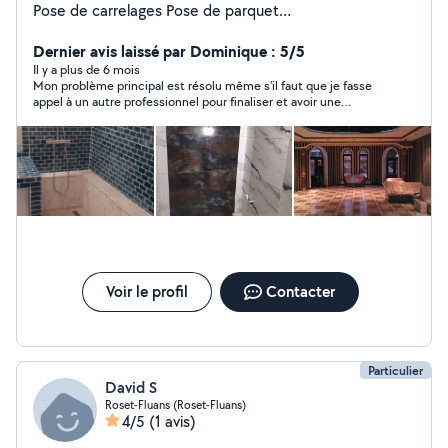
Pose de carrelages Pose de parquet
Placo/bandage/enduit Électricité Peinture Plomberie
Travail de qualité propre et à un prix raisonnable
Dernier avis laissé par Dominique : 5/5
Il y a plus de 6 mois
Mon problème principal est résolu même s'il faut que je fasse
appel à un autre professionnel pour finaliser et avoir une
garantie. Très professionnel, très disponible car intervention
sur des volets roulants un dimanche matin !! Je recommande.
Voir le profil
Contacter
Particulier
David S
Roset-Fluans (Roset-Fluans)
4/5
(1 avis)