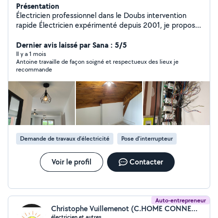
Présentation
Électricien professionnel dans le Doubs intervention
rapide Électricien expérimenté depuis 2001, je propose
mes services pour tous travaux électriques : -
Dépannage électrique (panne, court-circuit, disjoncteur)
Dernier avis laissé par Sana : 5/5
- Mise aux normes NF C 15-100 - Installation électrique -
Il y a 1 mois
Antoine travaille de façon soigné et respectueux des lieux je
Rénovation et maintenance -Pose des Luminaires
recommande
*Travail sérieux et conforme *Intervention rapide *Devis
gratuit Secteur : Doubs + 50 km Contact rapide par
téléphone ou message
Demande de travaux d’électricité
Pose d'interrupteur
Voir le profil
Contacter
Auto-entrepreneur
Christophe Vuillemenot (C.HOME CONNECTING)
électricien et autres