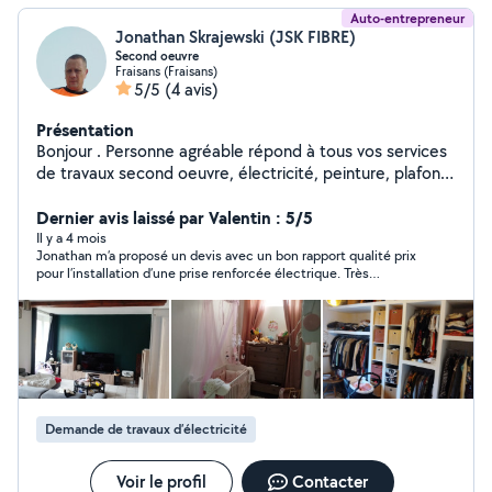
Auto-entrepreneur
Jonathan Skrajewski (JSK FIBRE)
Second oeuvre
Fraisans (Fraisans)
5/5
(4 avis)
Présentation
Bonjour . Personne agréable répond à tous vos services
de travaux second oeuvre, électricité, peinture, plafond,
enduit ect...
Dernier avis laissé par Valentin : 5/5
Il y a 4 mois
Jonathan m’a proposé un devis avec un bon rapport qualité prix
pour l’installation d’une prise renforcée électrique. Très
sympathique et arrangeant, même si nous n’avons pas pu faire
affaire.
Demande de travaux d’électricité
Voir le profil
Contacter