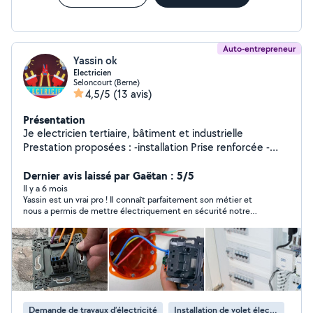
Auto-entrepreneur
Yassin ok
Electricien
Seloncourt (Berne)
4,5/5
(13 avis)
Présentation
Je electricien tertiaire, bâtiment et industrielle
Prestation proposées : -installation Prise renforcée -
installation et mise au normes électriques -dépannage
urgent et recherche de pannes -rénovation
Dernier avis laissé par Gaëtan : 5/5
complète/partielle -pose de tableaux électriques,
Il y a 6 mois
Yassin est un vrai pro ! Il connaît parfaitement son métier et
luminaires,prises, interrupteurs -cour particulier maths/
nous a permis de mettre électriquement en sécurité notre
électrotechnique
maison. Intervention rapide et efficace et il ne lâche pas
l'affaire. Nous vous le recommandons à 100 % merci pour tes
interventions rapides et efficaces
Demande de travaux d’électricité
Installation de volet électrique