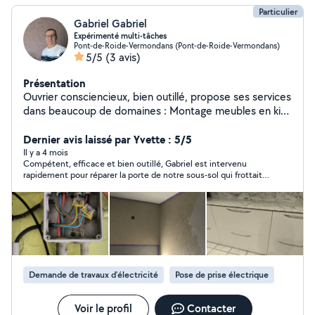
Particulier
Gabriel Gabriel
Expérimenté multi-tâches
Pont-de-Roide-Vermondans (Pont-de-Roide-Vermondans)
5/5
(3 avis)
Présentation
Ouvrier consciencieux, bien outillé, propose ses services
dans beaucoup de domaines : Montage meubles en kit,
pose cuisine intégrée, électricité, plomberie, travaux de
menuiserie, agencement intérieur, entretien espaces
Dernier avis laissé par Yvette : 5/5
verts, vide-cave, vide-grenier, évacuation des déchets,
Il y a 4 mois
Compétent, efficace et bien outillé, Gabriel est intervenu
petites interventions sur véhicule (remplacement
rapidement pour réparer la porte de notre sous-sol qui frottait
plaquettes, disques de freins, amortisseurs, vidanges
sur le sol et il a trouvé une solution pour améliorer la fermeture
remplacements filtres,etc). Me contacter afin de définir
de la porte d'accès à notre terrasse. Il a travaillé avec avec soin
la nature des travaux à réaliser. Prestations
et méthode. J'ai apprécié également sa ponctualité, sa grande
courtoisie et ses conseils avisés. C'est un voisin très gentil,
personalisées.
rigoureux et vraiment sérieux, en qui vous pouvez avoir toute
confiance. Je le recommande vivement.
Demande de travaux d’électricité
Pose de prise électrique
Voir le profil
Contacter