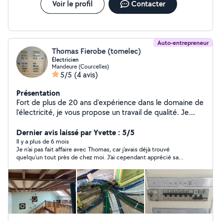
Voir le profil
Contacter
Auto-entrepreneur
Thomas Fierobe (tomelec)
Électricien
Mandeure (Courcelles)
5/5
(4 avis)
Présentation
Fort de plus de 20 ans d'expérience dans le domaine de
l'électricité, je vous propose un travail de qualité. Je
vous accompagne sur vos projets. Installation complète,
maison neuve ou rénovation Remplacement de tableau
Dernier avis laissé par Yvette : 5/5
Reprise Cuisine et salle de bain Création VMC et
Il y a plus de 6 mois
Je n'ai pas fait affaire avec Thomas, car j'avais déjà trouvé
remplacement moteur Encastrement gaine et box
quelqu'un tout près de chez moi. J'ai cependant apprécié sa
courtoisie et sa réactivité dans nos échanges.