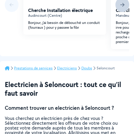
Cherche Installation électrique
Cherche 
Audincourt (Centre)
Mandeure 
Bonjour, j'ai besoin de débouché un conduit
Bonjour, je
(fourraux ) pour y passee la fibr
irve pour l
recharge o
proche com
premier te
Prestations de services
Electriciens
Doubs
Seloncourt
Electricien à Seloncourt : tout ce qu’il
faut savoir
Comment trouver un electricien à Seloncourt ?
Vous cherchez un electricien près de chez vous ?
Sélectionnez directement les offreurs de votre choix ou
postez votre demande auprès de tous les membres à
proximité de votre localisation. AlloVoisins vous met en