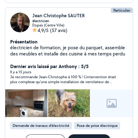
Particulier
Jean Christophe SAUTER
électricien
Étupes (Centre Ville)
4,9/5
(57 avis)
Présentation
électricien de formation, je pose du parquet, assemble
des meubles et installe des cuisine à mes temps perdu
Dernier avis laissé par Anthony : 5/5
Il y a 15 jours
Je recommande Jean-Christophe à 100 % ! L'intervention était
plus complexe qu'une simple installation de ventilateur de
plafond, mais il a pris le temps de trouver la meilleure solution
et de réaliser un travail impeccable. Il est très soigneux,
minutieux et ne compte pas son temps pour que tout soit
parfaitement réalisé. En plus d'être très professionnel, il est
agréable, à l'écoute et de bon conseil. Je suis entièrement
satisfait du résultat et je referai appel à lui sans hésiter. Merci
encore !
Demande de travaux d’électricité
Pose de prise électrique