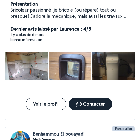
Présentation
Bricoleur passionné, je bricole (ou répare) tout ou
presque! J'adore la mécanique, mais aussi les travaux du
bâtiment: placo, électricité, plomberie sans soudure,
carrelage... Sans oublier l'entretien des espaces verts.
Dernier avis laissé par Laurence : 4/5
N'hésitez pas à me contacter!
Il y a plus de 6 mois
bonne information
Voir le profil
Contacter
Particulier
Benhammou El bouayadi
Multi Services