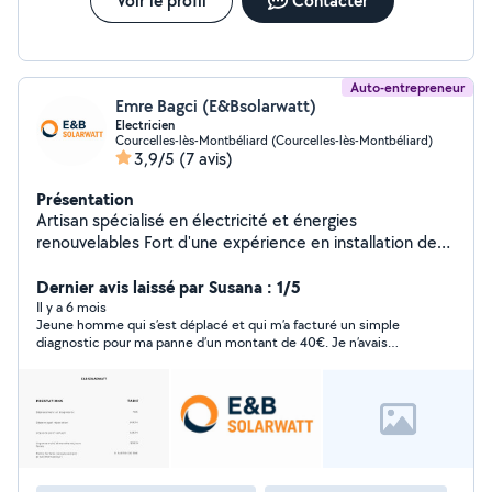
Voir le profil
Contacter
Auto-entrepreneur
Emre Bagci (E&Bsolarwatt)
Electricien
Courcelles-lès-Montbéliard (Courcelles-lès-Montbéliard)
3,9/5
(7 avis)
Présentation
Artisan spécialisé en électricité et énergies
renouvelables Fort d'une expérience en installation de
panneaux solaires et en électricité générale (neuf et
rénovation), je propose des solutions fiables et
Dernier avis laissé par Susana : 1/5
adaptées à vos besoins. Je vous accompagne de
Il y a 6 mois
Jeune homme qui s’est déplacé et qui m’a facturé un simple
l'étude à la mise en service, que ce soit pour
diagnostic pour ma panne d’un montant de 40€. Je n’avais
l'installation de systèmes photovoltaïques, la vente de
qu’un billet de 50€, il m’a assuré me rendre les 10€ mais ça n’a
matériel solaire, le dépannage ou les travaux
jamais été le cas ! Prenez garde..
électriques. Travail soigné Conseils personnalisés
Réactivité et respect des délais Mon objectif : vous
offrir des installations durables, économiques et de
qualité.