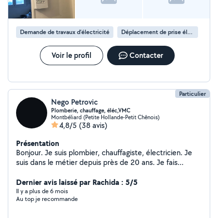
Demande de travaux d’électricité
Déplacement de prise électrique
Voir le profil
Contacter
Particulier
Nego Petrovic
Plomberie, chauffage, éléc,VMC
Montbéliard (Petite Hollande-Petit Chênois)
4,8/5
(38 avis)
Présentation
Bonjour. Je suis plombier, chauffagiste, électricien. Je
suis dans le métier depuis près de 20 ans. Je fais
également d'autre travaux comme la pose de parquet,
ventilation etc.
Dernier avis laissé par Rachida : 5/5
Il y a plus de 6 mois
Au top je recommande