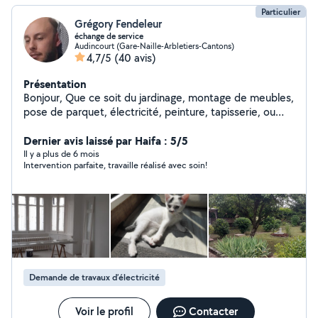
Particulier
Grégory Fendeleur
échange de service
Audincourt (Gare-Naille-Arbletiers-Cantons)
4,7/5
(40 avis)
Présentation
Bonjour, Que ce soit du jardinage, montage de meubles,
pose de parquet, électricité, peinture, tapisserie, ou
autres, n'hésitez pas à me demander ! Je suis en train
en même temps de rénover ma maison niveau placo et
Dernier avis laissé par Haifa : 5/5
électricité, tout comme peinture et papiers peints !
Il y a plus de 6 mois
Intervention parfaite, travaille réalisé avec soin!
Demande de travaux d’électricité
Voir le profil
Contacter