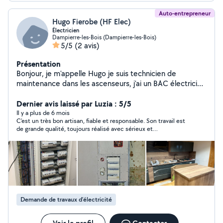
Auto-entrepreneur
Hugo Fierobe (HF Elec)
Électricien
Dampierre-les-Bois (Dampierre-les-Bois)
5/5
(2 avis)
Présentation
Bonjour, je m'appelle Hugo je suis technicien de
maintenance dans les ascenseurs, j'ai un BAC électricien
obtenu en 2022. Je ne fait pas que de l'électricité, je
touche un peu à tout.
Dernier avis laissé par Luzia : 5/5
Il y a plus de 6 mois
C’est un très bon artisan, fiable et responsable. Son travail est
de grande qualité, toujours réalisé avec sérieux et
professionnalisme. Il respecte les délais et fait attention aux
détails. Je suis très satisfait de son travail.
Demande de travaux d’électricité