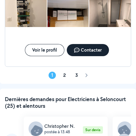
Voir le profil
Contacter
1
2
3
Page
suivante
Dernières demandes pour Electriciens à Seloncourt
(25) et alentours
Christopher N.
T
Sur devis
postée à 13:48
p