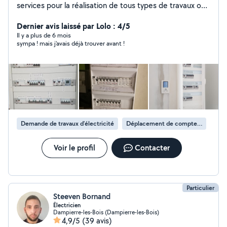
services pour la réalisation de tous types de travaux ou
dépannage électrique. Rénovation et neuf complète ou
partielle Dépannage, diagnostic Mise aux normes NFC
Dernier avis laissé par Lolo : 4/5
15-100. Passage consuel pour l'obtention du certificat
Il y a plus de 6 mois
sympa ! mais j'avais déjà trouver avant !
de conformité.
Demande de travaux d’électricité
Déplacement de compteur électrique
Voir le profil
Contacter
Particulier
Steeven Bornand
Électricien
Dampierre-les-Bois (Dampierre-les-Bois)
4,9/5
(39 avis)