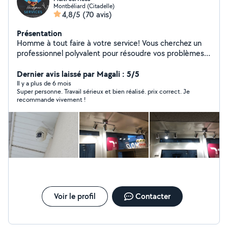
Montbéliard (Citadelle)
4,8/5
(70 avis)
Présentation
Homme à tout faire à votre service! Vous cherchez un
professionnel polyvalent pour résoudre vos problèmes
de bricolage, d'électricité, de plomberie ou de
jardinage? Ne cherchez plus! Je propose une gamme de
Dernier avis laissé par Magali : 5/5
services comprenant : Électricité Plomberie Réparation
Il y a plus de 6 mois
Super personne. Travail sérieux et bien réalisé. prix correct. Je
d'électroménager (hors garantie) Réparation de
recommande vivement !
tondeuse à gazon Petites tâches mécaniques Mon
objectif est de vous offrir des solutions pratiques et
efficaces pour toutes vos besoins en matière de
bricolage et de jardinage. Votre satisfaction est ma
priorité!
Voir le profil
Contacter