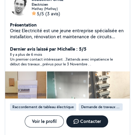
Electricien
Mathay (Mathay)
5/5
(3 avis)
Présentation
Oriez Electricité est une jeune entreprise spécialisée en
installation, rénovation et maintenance de circuits
électriques. Travailleur indépendant, électricien qualifié
sérieux, serviable, et à l'écoute de ces clients, Sébastien
Dernier avis laissé par Michelle : 5/5
Oriez vous propose ces services pour tous projets
Il y a plus de 6 mois
Un premier contact intéressant . J'attends avec impatience le
électriques. Dans le respect des normes en vigueur,
début des travaux , prévus pour le 3 Novembre . .
Sébastien vous accompagne dans vos travaux de
rénovation, réparation, installation électrique. Devis
personnalisé gratuit
Raccordement de tableau électrique
Demande de travaux d’électricité
Voir le profil
Contacter