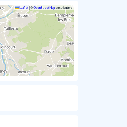
Leaflet
|
©
OpenStreetMap
contributors