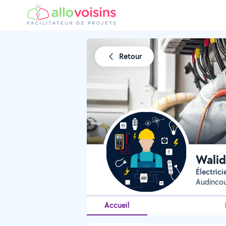
Retour
Walid
Électrici
Audincou
Accueil