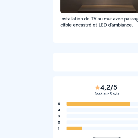
Installation de TV au mur avec passa
câble encastré et LED d'ambiance.
4,2/5
Basé sur 5 avis
5
4
3
2
1