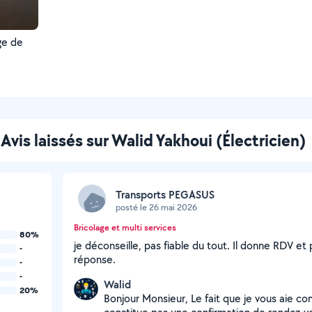
ge de
Avis laissés sur Walid Yakhoui (Électricien)
Transports PEGASUS
posté le 26 mai 2026
Bricolage et multi services
80%
je déconseille, pas fiable du tout. Il donne RDV et
-
réponse.
-
-
Walid
20%
Bonjour Monsieur, Le fait que je vous aie c