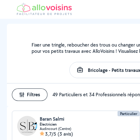
Fixer une tringle, reboucher des trous ou changer u
pour vos petits travaux avec AlloVoisins ! Visualise
Filtres
49 Particuliers et 34 Professionnels répo
Particulier
Baran Salmi
Électricien
Audincourt (Centre)
3,7/5
(3 avis)