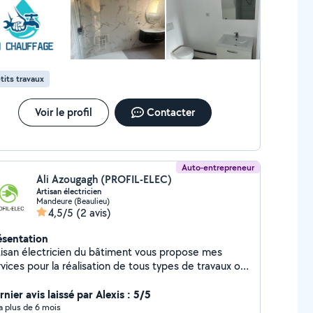
x.
tits travaux
Voir le profil
Contacter
Auto-entrepreneur
Ali Azougagh (PROFIL-ELEC)
Artisan électricien
Mandeure (Beaulieu)
4,5/5
(2 avis)
ésentation
tisan électricien du bâtiment vous propose mes
vices pour la réalisation de tous types de travaux ou
pannage électrique. Rénovation et neuf complète
 partielle Dépannage, diagnostic Mise aux normes
nier avis laissé par Alexis : 5/5
C 15-100. Passage consuel pour l'obtention du
y a plus de 6 mois