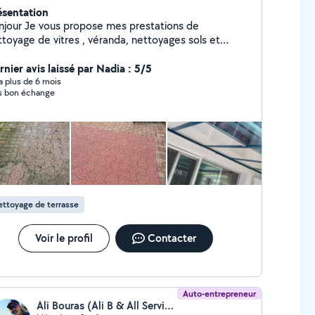
ésentation
njour Je vous propose mes prestations de
ttoyage de vitres , véranda, nettoyages sols et
ttoyage mono brosse et tout autres petit travaux.
rdialement
rnier avis laissé par Nadia : 5/5
y a plus de 6 mois
s bon échange
ttoyage de terrasse
Voir le profil
Contacter
Auto-entrepreneur
Ali Bouras (Ali B & All Services)