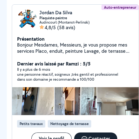
Auto-entrepreneur
Jordan Da Silva
Plaquiste-peintre
Audincourt (Montanot-Perlinski)
4,8/5
(58 avis)
Présentation
Bonjour Mesdames, Messieurs, je vous propose mes
services Placo, enduit, peinture Lavage, de terrasse
Tout type de débarras Je propose d'autres service,
hésitez pas à m'envoyer un message ou un mail je
Dernier avis laissé par Ramzi : 5/5
répondrai dans les plus brefs délais En vous souhaitant
Il y a plus de 6 mois
une personne réactif, soigneux ,très gentil et professionnel
à tous une bonne journée ! Cordialement, Monsieur Da
dans son domaine je recommande a 100/100
Silva.
Petits travaux
Nettoyage de terrasse
Voir le profil
Contacter