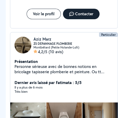
Voir le profil
Contacter
Particulier
Aziz Marz
ZS DÉPANNAGE PLOMBERIE
Montbéliard (Petite Holande-Lulli)
4,2/5
(10 avis)
Présentation
Personne sérieuse avec de bonnes notions en
bricolage tapisserie plomberie et peinture. Ou tt
travaux selon la demande. Zs dépannage plomberie
robinetterie, wc ... A votre service
Dernier avis laissé par Fatimata : 5/5
Il y a plus de 6 mois
Très bien