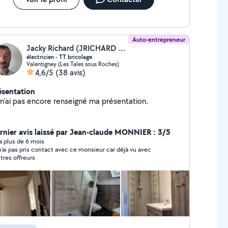
ontinette a réparés
Auto-entrepreneur
Jacky Richard (JRICHARD elec')
électricien - TT bricolage
Valentigney (Les Tales sous Roches)
4,6/5
(38 avis)
ésentation
Je n'ai pas encore renseigné ma présentation.
rnier avis laissé par Jean-claude MONNIER : 3/5
y a plus de 6 mois
n’ai pas pris contact avec ce monsieur car déjà vu avec
utres offreurs