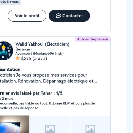
tits travaux
Voir le profil
Contacter
Auto-entrepreneur
Walid Yakhoui (Électricien)
Électricien
Audincourt (Montanot-Perlinski)
4,2/5
(5 avis)
ésentation
Je vous propose mes services pour
stallation, Rénovation, Dépannage électrique et
motique.
nier avis laissé par Tahar : 1/5
 a 2 mois
 pas fiable du tout. Il donne RDV et puis plus de
velle et pas de réponse.