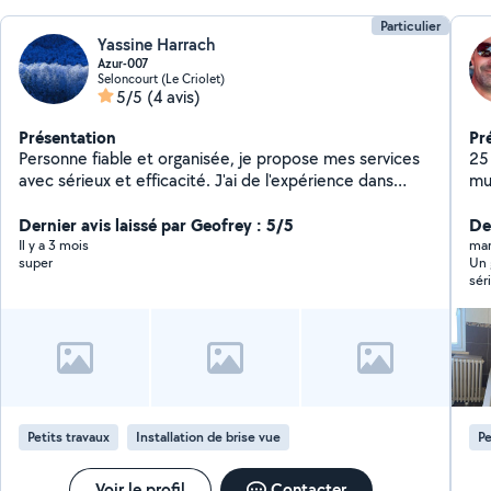
Particulier
Yassine Harrach
Azur-007
Seloncourt (Le Criolet)
5/5
(4 avis)
Présentation
Pr
Personne fiable et organisée, je propose mes services
25
avec sérieux et efficacité. J'ai de l'expérience dans
mul
plusieurs domaines et je veille toujours à fournir un
éle
travail propre et soigné.
Dernier avis laissé par Geofrey : 5/5
ind
De
for
Il y a 3 mois
mar
super
Un 
rou
sér
po
évi
dé
cu
dé
vou
pro
Petits travaux
Installation de brise vue
Pe
mat
él
re
Voir le profil
Contacter