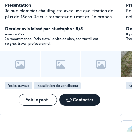
Présentation
Pr
Je suis plombier chauffagiste avec une qualification de
Bo
plus de 15ans. Je suis formateur du metier. Je propose
ne
aussi d'autre service : -petite bricole interieur exterieur
ne
-montage de meuble Je propose mes services a des
Dernier avis laissé par Mustapha : 5/5
Co
De
prix tres raisonnable.
mardi à 23h
Il 
Je recommande, Fatih travaille vite et bien, son travail est
Trè
soigné, travail professionnel.
Petits travaux
Installation de ventilateur
Ne
Voir le profil
Contacter