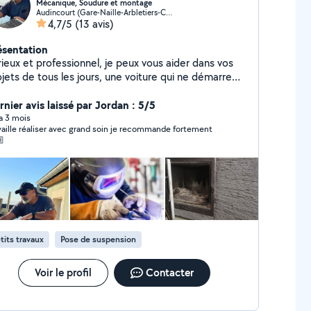
Mécanique, Soudure et montage
Audincourt (Gare-Naille-Arbletiers-Cantons)
4,7/5
(13 avis)
ésentation
fessionnel, je peux vous aider dans vos
jets de tous les jours, une voiture qui ne démarre
us, un diagnostique auto, une pergola à monter, des
neaux solaires à fixer ou des petits travaux de tous
rnier avis laissé par Jordan : 5/5
 jours. Je suis la personne qu'il vous faut. Vous
 a 3 mois
vaille réaliser avec grand soin je recommande fortement
uvez me contacter.

tits travaux
Pose de suspension
Voir le profil
Contacter