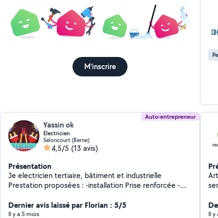
pri
Pe
M'inscrire
Auto-entrepreneur
Yassin ok
Electricien
Seloncourt (Berne)
4,5/5
(13 avis)
Présentation
Pr
Je electricien tertiaire, bâtiment et industrielle
Ar
Prestation proposées : -installation Prise renforcée -
ser
installation et mise au normes électriques -dépannage
dé
urgent et recherche de pannes -rénovation
Dernier avis laissé par Florian : 5/5
ou
Der
complète/partielle -pose de tableaux électriques,
NF
Il y a 5 mois
Il 