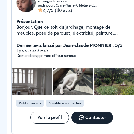
échange de service
Audincourt (Gare-Naille-Arbletiers-Cantons)
4,7/5
(40 avis)
Présentation
Bonjour, Que ce soit du jardinage, montage de
meubles, pose de parquet, électricité, peinture,
tapisserie, ou autres, n'hésitez pas à me demander ! Je
suis en train en même temps de rénover ma maison
Dernier avis laissé par Jean-claude MONNIER : 5/5
niveau placo et électricité, tout comme peinture et
Il y a plus de 6 mois
Demande supprimée offreur sérieux
papiers peints !
Petits travaux
Meuble à accrocher
Voir le profil
Contacter