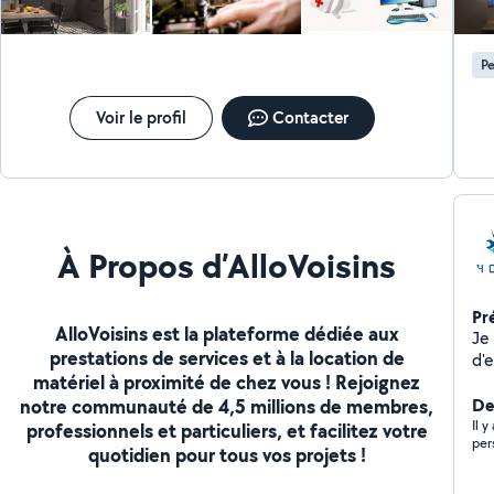
Pe
Voir le profil
Contacter
À Propos d’AlloVoisins
Pr
AlloVoisins est la plateforme dédiée aux
Je 
prestations de services et à la location de
d'e
matériel à proximité de chez vous ! Rejoignez
et
notre communauté de 4,5 millions de membres,
chauffage. Inst
De
Dé
Il y
professionnels et particuliers, et facilitez votre
per
En
quotidien pour tous vos projets !
Sér
cli