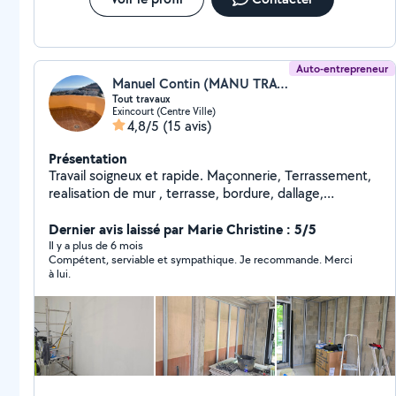
Auto-entrepreneur
Manuel Contin (MANU TRAVAUX)
Tout travaux
Exincourt (Centre Ville)
4,8/5
(15 avis)
Présentation
Travail soigneux et rapide. Maçonnerie, Terrassement,
realisation de mur , terrasse, bordure, dallage,
terrassement, remise en état terrain avant gazon ,
carrelage , placo, peinture, assemblage meuble cuisine,
Dernier avis laissé par Marie Christine : 5/5
salle de bain.
Il y a plus de 6 mois
Compétent, serviable et sympathique. Je recommande. Merci
à lui.