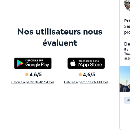
Pr
Sérieux et pro
Nos utilisateurs nous
pro
pl
évaluent
pan
De
les
Il y
Tra
po
💪
4,6/5
4,6/5
Calculé à partir de 48731 avis
Calculé à partir de 66000 avis
Pe