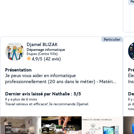
Pe
Particulier
Djamel BLIZAK
Dépannage informatique
Étupes (Centre Ville)
4,9/5
(42 avis)
Présentation
Pr
Je peux vous aider en informatique
Électricien 
professionnellement (20 ans dans le métier) - Matériel,
In
Système, Logiciel (PC, MAC, IMPRIMANTE, RESEAU) -
do
Caméra de surveillance Je peux aussi vous aider dans
Dernier avis laissé par Nathalie : 5/5
Der
tout autre service - Montage et démontage tout type
Il y a plus de 6 mois
Il y
Travail sérieux et efficace! Je recommande Djamel.
je déconseille,
de meuble - Installation cuisine équipée sur mesure
nou