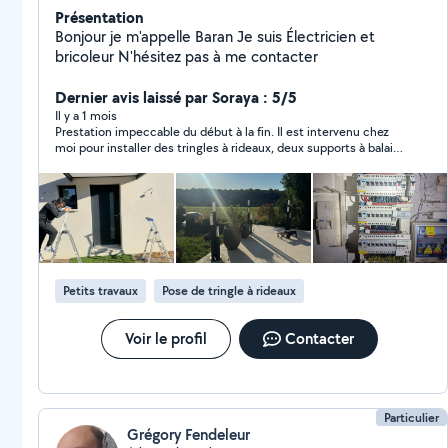
Présentation
Bonjour je m'appelle Baran Je suis Électricien et
bricoleur N'hésitez pas à me contacter
Dernier avis laissé par Soraya : 5/5
Il y a 1 mois
Prestation impeccable du début à la fin. Il est intervenu chez
moi pour installer des tringles à rideaux, deux supports à balais,
réparer une lumière défectueuse, poser une caméra extérieure,
installer une marquise ainsi que ma machine à laver — le tout
en une seule après-midi. Travail rapide, soigné et très efficace.
Il ne compte pas ses heures et reste extrêmement raisonnable
sur les prix, ce qui est devenu rare aujourd’hui. Après plusieurs
mauvaises expériences avec d’autres prestataires sur
AlloVoisins, je peux clairement dire que c’est la première fois
que je tombe sur quelqu’un d’aussi fiable et compétent. Je le
Petits travaux
Pose de tringle à rideaux
recommande sans hésitation. Si vous cherchez quelqu’un de
sérieux dans la région, c’est la bonne personne à contacter
Voir le profil
Contacter
Particulier
Grégory Fendeleur