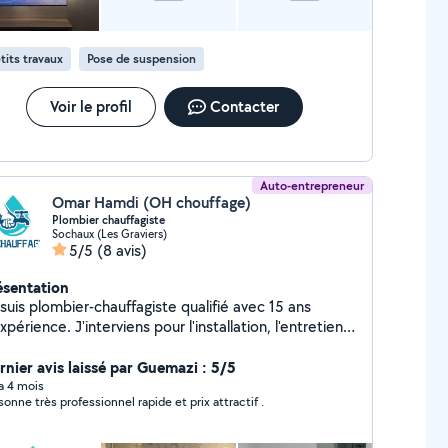
tits travaux
Pose de suspension
Voir le profil
Contacter
Auto-entrepreneur
Omar Hamdi (OH chouffage)
Plombier chauffagiste
Sochaux (Les Graviers)
5/5
(8 avis)
ésentation
suis plombier-chauffagiste qualifié avec 15 ans
xpérience. J'interviens pour l'installation, l'entretien
 le dépannage de vos systèmes de plomberie et de
allation et rénovation de salles de bains
rnier avis laissé par Guemazi : 5/5
pannage urgent (fuites, pannes de chauffage,
 a 4 mois
sonne très professionnel rapide et prix attractif .
tretien et mise aux normes de vos équipements
ieux, réactif et soucieux de la satisfaction de mes
ents, je vous garantis un travail de qualité au meilleur