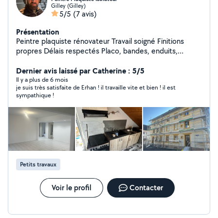
Gilley (Gilley)
5/5
(7 avis)
Présentation
Peintre plaquiste rénovateur Travail soigné Finitions
propres Délais respectés Placo, bandes, enduits,
peinture intérieure , façade , revêtement sols
Dernier avis laissé par Catherine : 5/5
Disponible pour chantiers de rénovation Contact rapide
Il y a plus de 6 mois
je suis très satisfaite de Erhan ! il travaille vite et bien ! il est
sympathique !
Petits travaux
Voir le profil
Contacter