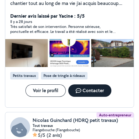
chantier tout au long de ma vie j'ai acquis beaucoup
d'expérience dans beaucoup de corps de métier je suis
très manuel et je m'applique très bien dans ce que je
Dernier avis laissé par Yacine : 5/5
fais.
Il y a 28 jours
Très satisfait de son intervention. Personne sérieuse,
ponctuelle et efficace. Le travail a été réalisé avec soin et le
résultat est impeccable. Je le recommande sans hésiter et je
referai appel à lui si besoin. Merci encore !
Petits travaux
Pose de tringle à rideaux
Voir le profil
Contacter
Auto-entrepreneur
Nicolas Guinchard (HDRQ petit travaux)
Tout travaux
Flangebouche (Flangebouche)
5/5
(2 avis)