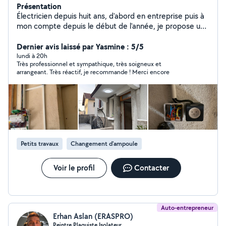
Présentation
Électricien depuis huit ans, d'abord en entreprise puis à
mon compte depuis le début de l'année, je propose un
travail sérieux, rapide et soigné. Je mets un point
d'honneur à fournir des prestations fiables, conformes
Dernier avis laissé par Yasmine : 5/5
aux normes et adaptées aux besoins de chaque client.
lundi à 20h
Très professionnel et sympathique, très soigneux et
arrangeant. Très réactif, je recommande ! Merci encore
Petits travaux
Changement d'ampoule
Voir le profil
Contacter
Auto-entrepreneur
Erhan Aslan (ERASPRO)
Peintre Plaquiste Isolateur