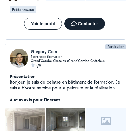
Petits travaux
Voir le profil
Contacter
Particulier
Gregory Coin
Peintre de formation
Grand'Combe-Châteleu (Grand'Combe-Châteleu)
-/5
Présentation
Bonjour, je suis de peintre en bâtiment de formation. Je
suis à b'votre service pour la peinture et la réalisation de
bande à placo ainsi que les ratissages. ( enduit de la
surface complète)
Aucun avis pour l'instant