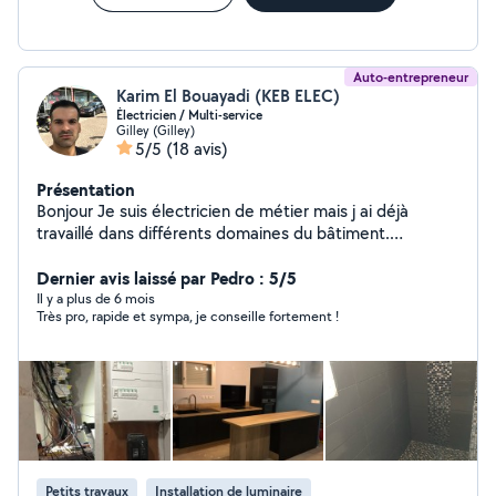
Auto-entrepreneur
Karim El Bouayadi (KEB ELEC)
Électricien / Multi-service
Gilley (Gilley)
5/5
(18 avis)
Présentation
Bonjour Je suis électricien de métier mais j ai déjà
travaillé dans différents domaines du bâtiment.
Minutieux, rigoureux et fiable, je peux réaliser tous vos
travaux neufs ou de rénovation, d entretien.
Dernier avis laissé par Pedro : 5/5
Il y a plus de 6 mois
Très pro, rapide et sympa, je conseille fortement !
Petits travaux
Installation de luminaire