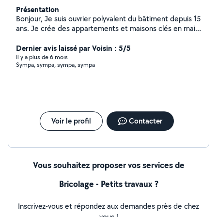
Présentation
Bonjour, Je suis ouvrier polyvalent du bâtiment depuis 15
ans. Je crée des appartements et maisons clés en main,
avec une spécialisation pour les salles de bains clés en
main.
Dernier avis laissé par Voisin : 5/5
Il y a plus de 6 mois
Sympa, sympa, sympa, sympa
Voir le profil
Contacter
Vous souhaitez proposer vos services de
Bricolage - Petits travaux ?
Inscrivez-vous et répondez aux demandes près de chez
vous !