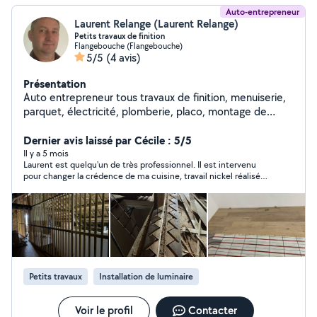
Auto-entrepreneur
Laurent Relange (Laurent Relange)
Petits travaux de finition
Flangebouche (Flangebouche)
5/5
(4 avis)
Présentation
Auto entrepreneur tous travaux de finition, menuiserie,
parquet, électricité, plomberie, placo, montage de
meuble, salle de bain, cuisine
Dernier avis laissé par Cécile : 5/5
Il y a 5 mois
Laurent est quelqu'un de très professionnel. Il est intervenu
pour changer la crédence de ma cuisine, travail nickel réalisé
en un temps record ! :-) Très réactif et arrangeant, je n'hésiterai
pas à refaire appel à ses services ! Je le conseille à 200 %
Petits travaux
Installation de luminaire
Voir le profil
Contacter