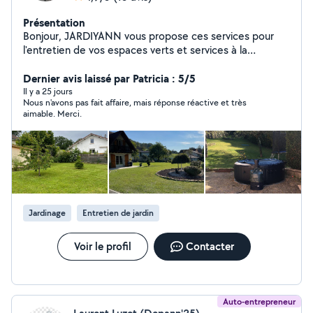
Présentation
Bonjour, JARDIYANN vous propose ces services pour
l'entretien de vos espaces verts et services à la
personne avec un travail soigné. Mes services : Tonte,
Taillage de haie,Débroussaillage, Nettoyage de vos
Dernier avis laissé par Patricia : 5/5
terrasses ou balcon , Désherbage, petit bricolage, aide
Il y a 25 jours
Nous n'avons pas fait affaire, mais réponse réactive et très
pour faire vos courses, sortir vos animaux et leurs
aimable. Merci.
donner à manger lors de vos absences, aide pour
déménagement et tout autres demandes en rapport
avec l'aide à la personne.
Jardinage
Entretien de jardin
Voir le profil
Contacter
Auto-entrepreneur