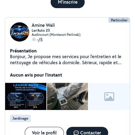
M'inscrire
Particulier
Amine Wali
Lav’Auto 25
Audincourt (Montanot-Perlinski)
-/5
Présentation
Bonjour, Je propose mes services pour l'entretien et le
nettoyage de véhicules à domicile. Sérieux, rapide et
minutieux, je m'adapte à vos besoins pour redonner à
votre voiture un aspect propre et soigné, comme neuf.
Aucun avis pour l'instant
Prestations proposées : * Nettoyage intérieur complet
(aspiration, sièges, plastiques) * Nettoyage extérieur
(lavage, jantes, vitres) * Détailing / nettoyage en
profondeur * Shampoing sièges et tapis Intervention
rapide Prix accessibles Matériel professionnel N'hésitez
pas à me contacter pour plus d'informations ou un devis
Jardinage
Voir le profil
Contacter