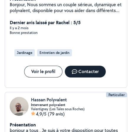
Bonjour, Nous sommes un couple sérieux, dynamique et
polyvalent, disponible pour vous aider dans différents
types de missions du quotidien. Grâce à nos
compétences complémentaires, nous proposons des
Dernier avis laissé par Rachel : 5/5
services variés avec soin, efficacité et bonne humeur.
Il y a 2 mois
Bonne prestation
Ménage et entretien Aide au déménagement Jardinage
et petits travaux Garde d'animaux Courses et aide à
domicile Livraison et manutention Babysitting et aide
aux personnes âgées Pourquoi nous choisir ? Couple
Jardinage
Entretien de jardin
fiable et ponctuel Travail soigné et appliqué Bon
relationnel et sens du service Flexibles et réactifs Tarifs
raisonnables Nous accordons beaucoup d'importance à
Voir le profil
Contacter
la confiance, au respect et à la satisfaction des
personnes que nous aidons. N'hésitez pas à nous
contacter pour discuter de vos besoins, nous
répondrons avec plaisir. À bientôt !
Particulier
Hassan Polyvalent
Intervenant polyvalent
Valentigney (Les Tales sous Roches)
4,9/5
(79 avis)
Présentation
bonjour a tous , Je suis à votre disposition pour toutes