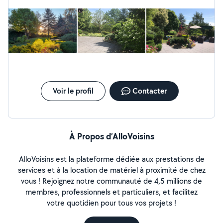
trouver des artisans sérieux et à y voir plus clair dans vos
devis Beaucoup de personnes hésitent à se lancer dans
des travaux par peur de se tromper. Mon rôle est de
vous orienter et de vous mettre en relation avec des
professionnels de confiance. Sérieuse, à l'écoute et
réactive, je m'adapte à vos besoins. N'hésitez pas à me
contacter pour échanger
Voir le profil
Contacter
À Propos d’AlloVoisins
AlloVoisins est la plateforme dédiée aux prestations de
services et à la location de matériel à proximité de chez
vous ! Rejoignez notre communauté de 4,5 millions de
membres, professionnels et particuliers, et facilitez
votre quotidien pour tous vos projets !