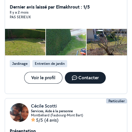
Élagage et coupes d'arbres. Nettoyage au Karcher.
Transport déchèterie. Vide garages, granges, caves et
Dernier avis laissé par Elmakhrout : 1/5
autres. Récupération de métaux en tout genres.
Il y a 2 mois
PAS SERIEUX
Transport de meuble. Devis gratuit et prix attractifs.
Jardinage
Entretien de jardin
Voir le profil
Contacter
Particulier
Cécile Scotti
Services, Aide à la personne
Montbéliard (Faubourg-Mont Bart)
5/5
(4 avis)
Présentation