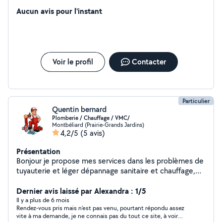
nettoyage courant et le nettoyage de fin de chantier
pour les particuliers et les professionnels. Que ce soit
Aucun avis pour l'instant
pour l'entretien de votre domicile (appartement,
maison, villa), le nettoyage de vos canapés, tapis et
mobilier, ou même l'entretien de structures extérieures
et aires de jeux, je vous assure une prestation rapide,
efficace et irréprochable. Je suis disponible 24h/24 pour
Voir le profil
Contacter
répondre à vos besoins, avec le souci du travail bien fait.
N'hésitez pas à me solliciter pour vos projets !
Particulier
Quentin bernard
Plomberie / Chauffage / VMC/
Montbéliard (Prairie-Grands Jardins)
4,2/5
(5 avis)
Présentation
Bonjour je propose mes services dans les problèmes de
tuyauterie et léger dépannage sanitaire et chauffage,
lavage automobile.
Dernier avis laissé par Alexandra : 1/5
Il y a plus de 6 mois
Rendez-vous pris mais n’est pas venu, pourtant répondu assez
vite à ma demande, je ne connais pas du tout ce site, à voir…