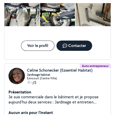
Voir le profil
Contacter
Auto-entrepreneur
Celine Schonecker (Essentiel Habitat)
Jardinage habitat
Exincourt (Centre Ville)
-/5
Présentation
Je suis commerciale dans le bâtiment et je propose
aujourd'hui deux services : Jardinage et entretien
extérieur (tonte, nettoyage, petits travaux)
Accompagnement pour vos travaux : je vous aide à
Aucun avis pour l'instant