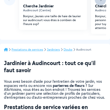
Cherche Jardinier
Cherche 
Audincourt (Centre)
Audincourt
Bonjour, j'aurais une taille de haie de laurier
Bonjour, je
sur audincourt vous êtes à combien de
personne qu
l'heure svp?
pour tuyau 
attention.
Prestations de services
Jardiniers
Doubs
Audincourt
Jardinier à Audincourt : tout ce qu’il
faut savoir
Vous avez besoin d’aide pour l’entretien de votre jardin, vos
parterres de fleurs
espaces verts ou encore vos
? Sur
AlloVoisins, vous êtes au bon endroit ! Trouvez les services
d’un jardinier parmi une sélection de profils de particuliers,
d’entreprises ou d’auto-entrepreneurs proches de chez vous.
Prestations de service variées en