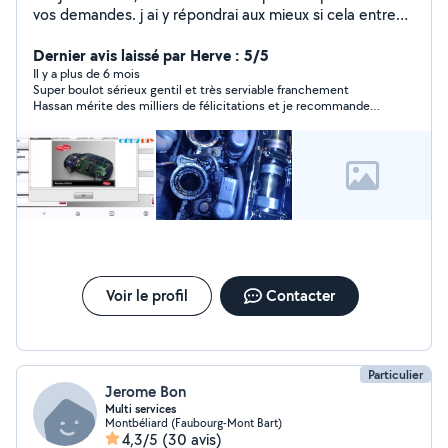
vos demandes. j ai y répondrai aux mieux si cela entre
dans le domaine de mes compétences. a bientôt.
Dernier avis laissé par Herve : 5/5
Il y a plus de 6 mois
Super boulot sérieux gentil et très serviable franchement
Hassan mérite des milliers de félicitations et je recommande
grandement et je vais encore faire appel à lui Merci beaucoup
Hassan
Voir le profil
Contacter
Particulier
Jerome Bon
Multi services
Montbéliard (Faubourg-Mont Bart)
4,3/5
(30 avis)