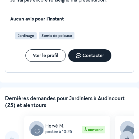
Aucun avis pour l'instant
Jardinage
Semis de pelouse
Voir le profil
Contacter
Dernières demandes pour Jardiniers à Audincourt
(25) et alentours
Hervé M.
A
À convenir
postée à 10:25
p