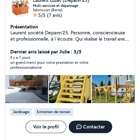
Laurent Luzet (Depann'25)
Multi-sercices et dépannage
Seloncourt (Berne)
5/5
(7 avis)
Présentation
Laurent société Depann'25. Personne, consciencieuse
et professionnelle, à l 'écoute. Qui réalise le travail avec
sérieux . Quelle que soit votre demande, je vous
trouverez la meilleure solution pour vous satisfaire.
Dernier avis laissé par Julie : 5/5
Travail propre et soigné. Montage et installation
Il y a 7 jours
un grand merci pour votre prestation et votre
d'éléments divers. Fixation murale. Petits travaux
professionnalisme
électriques, plomberie, dépannage d'urgence..
Débouchage sanitaires et canalisations. Espace vert et
jardin. Aménagement extérieur/intérieur. Amélioration
et conseil pour votre habitat. Nettoyage HP terrasse,
façade, etc Enlèvement d'encombrants. Mon objectif,
votre satisfaction. A bientôt. Laurent
Jardinage
Entretien de terrain
Voir le profil
Contacter