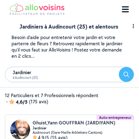
Jardiniers à Audincourt (25) et alentours
Besoin d'aide pour entretenir votre jardin et votre
parterre de fleurs ? Retrouvez rapidement le jardinier
qu'il vous faut sur AlloVoisins ! Postez votre demande
en 2 clics...
Jardinier
Reche
à Audincourt (25)
12 Particuliers et 7 Professionnels répondent
-
4,6/5
(175 avis)
Auto-entrepreneur
Ghuist,Yann GOUFFRAN (JARDIYANN)
Jardinier
Audincourt (Gare-Naille-Arbletiers-Cantons)
4,9/5
(15 avis)