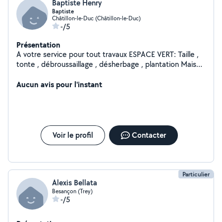
Baptiste Henry
Baptiste
Châtillon-le-Duc (Châtillon-le-Duc)
-/5
Présentation
A votre service pour tout travaux ESPACE VERT: Taille ,
tonte , débroussaillage , désherbage , plantation Mais
aussi pour travaux de petite maçonnerie Garde animaux
, évacuation de déchets . N'hésitez pas à me contacter
Aucun avis pour l'instant
pour vos travaux Bien cordialement
Voir le profil
Contacter
Particulier
Alexis Bellata
Besançon (Trey)
-/5