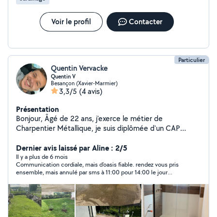
Voir le profil
Contacter
Particulier
Quentin Vervacke
Quentin V
Besançon (Xavier-Marmier)
3,3/5
(4 avis)
Présentation
Bonjour, Âgé de 22 ans, j'exerce le métier de
Charpentier Métallique, je suis diplômée d'un CAP
peintre en bâtiment, j'aime rendre service et m'occuper,
très actif et bricoleur, diverses tâches me conviennent
Dernier avis laissé par Aline : 2/5
d'accomplir une petite conditions : - Pas disponible le
Il y a plus de 6 mois
Communication cordiale, mais d’oasis fiable. rendez vous pris
dimanche, Je réalise, en extérieur : - Tonte, -
ensemble, mais annulé par sms à 11:00 pour 14:00 le jour
Débrouillage, - Karcher, - Taillage de haie, - Désherbage,
même, sans même de proposition alternative.
En intérieur : - petits travaux - Montage de meubles,
Petit + : Aide aux déménagements Pour plus d'info,
envoyer moi un message