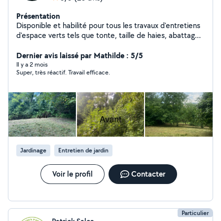
Présentation
Disponible et habilité pour tous les travaux d'entretiens
d'espace verts tels que tonte, taille de haies, abattage
d'arbres, plantation. Avec le sourire et la bonne humeur
qui vont avec je précise !
Dernier avis laissé par Mathilde : 5/5
Il y a 2 mois
Super, très réactif. Travail efficace.
Jardinage
Entretien de jardin
Voir le profil
Contacter
Particulier