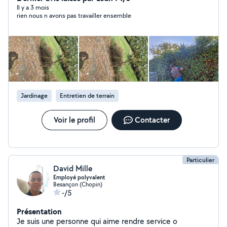
et encombrants - Passer karcher / motoculteur - Rentrer
Il y a 3 mois
rien nous n avons pas travailler ensemble
et / ou couper votre bois - Pose clôture rigide - Monter
meubles, cabanon ect.. - Poncer, peindre ect.. N hésitez
pas à me demander si vous souhaitez autre chose qui
n'est pas dans la liste. Bien cordialement
Jardinage
Entretien de terrain
Voir le profil
Contacter
Particulier
David Mille
Employé polyvalent
Besançon (Chopin)
-/5
Présentation
Je suis une personne qui aime rendre service o