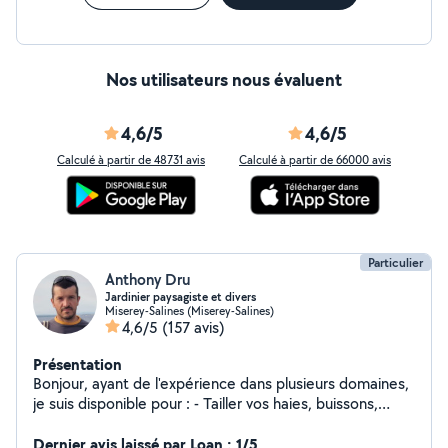
Nos utilisateurs nous évaluent
4,6/5
4,6/5
Calculé à partir de 48731 avis
Calculé à partir de 66000 avis
Particulier
Anthony Dru
Jardinier paysagiste et divers
Miserey-Salines (Miserey-Salines)
4,6/5
(157 avis)
Présentation
Bonjour, ayant de l'expérience dans plusieurs domaines,
je suis disponible pour : - Tailler vos haies, buissons,
arbustes - Tondre et debrouissailler votre terrain -
Désherber vos terrasses et allées - Évacuer vos déchets
Dernier avis laissé par Loan : 1/5