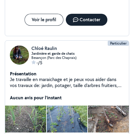
Voir le profil
Contacter
Particulier
Chloé Raulin
Jardinière et garde de chats
Besançon (Parc des Chaprais)
-/5
Présentation
Je travaille en maraichage et je peux vous aider dans
vos travaux de: jardin, potager, taille d'arbres fruitiers,
arbustes et haies, massif, tonte de pelouse. Je fais
également des confitures maison ! Je peux garder votre
Aucun avis pour l'instant
ou vos chats à domicile.