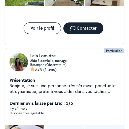
Voir le profil
Contacter
Particulier
Lela Lomidze
Aide à domicile, ménage
Besançon (Observatoire)
5/5
(1 avis)
Présentation
Bonjour, je suis une personne très sérieuse, ponctuelle
et dynamique, prête à vous aider dans vos tâches
quotidiennes. Étant infirmière de profession, j'ai travaillé
pendant deux ans en tant qu'aide-infirmière en Géorgie,
Dernier avis laissé par Eric : 5/5
ce qui m'a appris la rigueur, l'hygiène et le soin aux
Il y a 1 mois
réponse très agréable
personnes. J'ai également une solide expérience dans le
soin aux personnes âgées. Polyvalente, j'ai aussi travaillé
un an en cuisine ici à Besançon. De plus, j'ai une