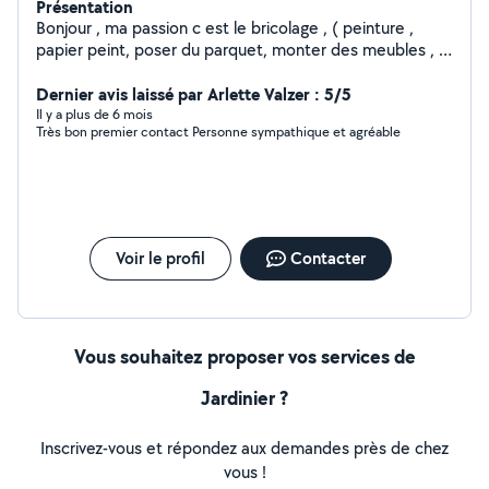
Présentation
Bonjour , ma passion c est le bricolage , ( peinture ,
papier peint, poser du parquet, monter des meubles , le
jardinage , ect ) je suis quelqu'un de serviable , et cool
Dernier avis laissé par Arlette Valzer : 5/5
et j 'aime donner des coups de main ,
Il y a plus de 6 mois
Très bon premier contact Personne sympathique et agréable
Voir le profil
Contacter
Vous souhaitez proposer vos services de
Jardinier ?
Inscrivez-vous et répondez aux demandes près de chez
vous !