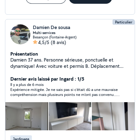
Particulier
Damien De sousa
Multi-services
Besançon (Fontaine-Argent)
4,5/5
(8 avis)
Présentation
Damien 37 ans. Personne sérieuse, ponctuelle et
dynamique! Avec voiture et permis B. Déplacement
rapide. Travail propre et soigneux !
Dernier avis laissé par Ingard : 1/5
Il y a plus de 6 mois
Expérience mitigée. Je ne sais pas si c'était dû a une mauvaise
compréhension mais plusieurs points ne m'ont pas convenu...
pour au final payer un peu plus que ce qui était conclu,
racheter du matériel pour devoir aller le faire nous-même (ce
qu'on voulait éviter n'étant pas sur place)..
Jardinage