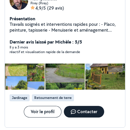
Pirey (Pirey)
4,9/5
(29 avis)
Présentation
Travails soignés et interventions rapides pour : - Placo,
peinture, tapisserie - Menuiserie et aménagement
intérieur - Entretien et taille paysagère - Petite
maçonnerie et travaux extérieurs - Garde de chiens à
Dernier avis laissé par Michèle : 5/5
domicile - Nettoyage automobile
Il y a 3 mois
réactif et visualisation rapide de la demande
Jardinage
Retournement de terre
Voir le profil
Contacter