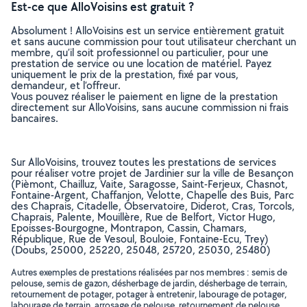
Est-ce que AlloVoisins est gratuit ?
Absolument ! AlloVoisins est un service entièrement gratuit
et sans aucune commission pour tout utilisateur cherchant un
membre, qu’il soit professionnel ou particulier, pour une
prestation de service ou une location de matériel. Payez
uniquement le prix de la prestation, fixé par vous,
demandeur, et l’offreur.
Vous pouvez réaliser le paiement en ligne de la prestation
directement sur AlloVoisins, sans aucune commission ni frais
bancaires.
Sur AlloVoisins, trouvez toutes les prestations de services
pour réaliser votre projet de Jardinier sur la ville de Besançon
(Pièmont, Chailluz, Vaite, Saragosse, Saint-Ferjeux, Chasnot,
Fontaine-Argent, Chaffanjon, Velotte, Chapelle des Buis, Parc
des Chaprais, Citadelle, Observatoire, Diderot, Cras, Torcols,
Chaprais, Palente, Mouillère, Rue de Belfort, Victor Hugo,
Epoisses-Bourgogne, Montrapon, Cassin, Chamars,
République, Rue de Vesoul, Bouloie, Fontaine-Ecu, Trey)
(Doubs, 25000, 25220, 25048, 25720, 25030, 25480)
Autres exemples de prestations réalisées par nos membres : semis de
pelouse, semis de gazon, désherbage de jardin, désherbage de terrain,
retournement de potager, potager à entretenir, labourage de potager,
labourage de terrain, arrosage de pelouse, retournement de pelouse,