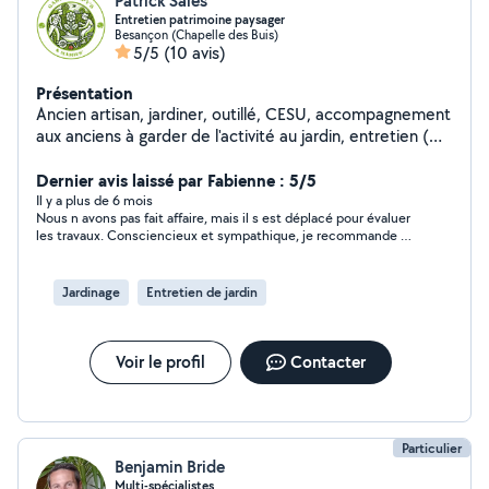
Patrick Sales
Entretien patrimoine paysager
Besançon (Chapelle des Buis)
5/5
(10 avis)
Présentation
Ancien artisan, jardiner, outillé, CESU, accompagnement
aux anciens à garder de l'activité au jardin, entretien (
tonte, taille, petit élagage, préparation potager,
nettoyage...)
Dernier avis laissé par Fabienne : 5/5
Il y a plus de 6 mois
Nous n avons pas fait affaire, mais il s est déplacé pour évaluer
les travaux. Consciencieux et sympathique, je recommande ce
prestataire. Bonne continuation
Jardinage
Entretien de jardin
Voir le profil
Contacter
Particulier
Benjamin Bride
Multi-spécialistes