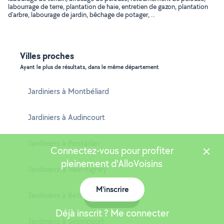
labourrage de terre, plantation de haie, entretien de gazon, plantation
d'arbre, labourage de jardin, bêchage de potager, ..
Villes proches
Ayant le plus de résultats, dans le même département
Jardiniers à Montbéliard
Jardiniers à Audincourt
Jardiniers à Pontarlier
Connectez-vous pour profiter
pleinement d'AlloVoisins
Jardiniers à Valentigney
M'inscrire
Jardiniers à Bethoncourt
Carte
Déjà inscrit ? Me connecter
Jardiniers à Seloncourt