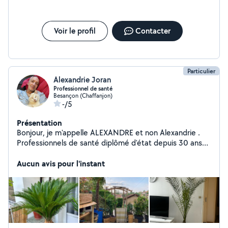
Voir le profil
Contacter
Particulier
Alexandrie Joran
Professionnel de santé
Besançon (Chaffanjon)
-/5
Présentation
Bonjour, je m'appelle ALEXANDRE et non Alexandrie .
Professionnels de santé diplômé d'état depuis 30 ans
Habitant quartier Chaprais je propose mes
compétences professionnelles dans l'aide à la personne
Aucun avis pour l'instant
( âgées, handicapées, malades) dans les secteurs de
Besançon côtés Chalezeule, centre ville, bregille ect
pour plus d'informations me contacter.