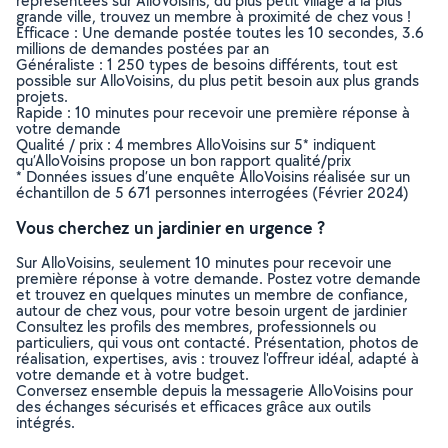
représentées sur AlloVoisins, du plus petit village à la plus
grande ville, trouvez un membre à proximité de chez vous !
Efficace : Une demande postée toutes les 10 secondes, 3.6
millions de demandes postées par an
Généraliste : 1 250 types de besoins différents, tout est
possible sur AlloVoisins, du plus petit besoin aux plus grands
projets.
Rapide : 10 minutes pour recevoir une première réponse à
votre demande
Qualité / prix : 4 membres AlloVoisins sur 5* indiquent
qu’AlloVoisins propose un bon rapport qualité/prix
* Données issues d’une enquête AlloVoisins réalisée sur un
échantillon de 5 671 personnes interrogées (Février 2024)
Vous cherchez un jardinier en urgence ?
Sur AlloVoisins, seulement 10 minutes pour recevoir une
première réponse à votre demande. Postez votre demande
et trouvez en quelques minutes un membre de confiance,
autour de chez vous, pour votre besoin urgent de jardinier
Consultez les profils des membres, professionnels ou
particuliers, qui vous ont contacté. Présentation, photos de
réalisation, expertises, avis : trouvez l'offreur idéal, adapté à
votre demande et à votre budget.
Conversez ensemble depuis la messagerie AlloVoisins pour
des échanges sécurisés et efficaces grâce aux outils
intégrés.