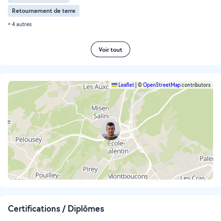
Retournement de terre
+ 4 autres
Voir tout
Leaflet
|
©
OpenStreetMap
contributors
Certifications / Diplômes