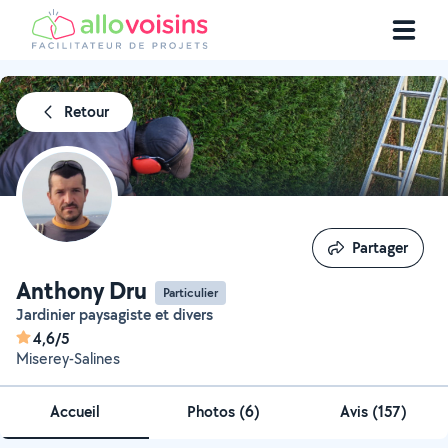
Retour
Partager
Partager
Anthony Dru
Particulier
Jardinier paysagiste et divers
4,6/5
Miserey-Salines
Accueil
Photos
(
6
)
Avis (157)