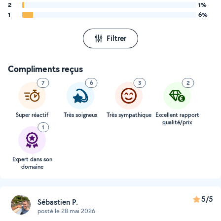
2
1%
1
6%
Filtrer
Compliments reçus
7
6
3
2
Super réactif
Très soigneux
Très sympathique
Excellent rapport
qualité/prix
1
Expert dans son
domaine
5/5
Sébastien P.
posté le 28 mai 2026