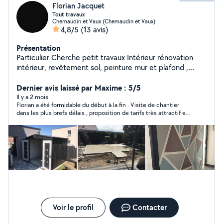
Florian Jacquet
Tout travaux
Chemaudin et Vaux (Chemaudin et Vaux)
4,8/5
(13 avis)
Présentation
Particulier Cherche petit travaux Intérieur rénovation
intérieur, revêtement sol, peinture mur et plafond ,
ratissage murs ,montage de meuble , débarras.
Extérieur Travaux de maçonnerie (dalles, fondations ,
Dernier avis laissé par Maxime : 5/5
mur de soutènement , pose de grillage rigide ,
Il y a 2 mois
Florian a été formidable du début à la fin . Visite de chantier
installation pergolas bois, taillage d'arbre, entretient
dans les plus brefs délais , proposition de tarifs très attractif et
pelouse, terrasse en bois..)
surtout sympathie et travail bien fait . Suivi de chantier avec
des photos de l’avancement des travaux au fur et à mesure de
la journée , équipée du matériel nécessaire. Rien à redire , si ce
n’est que je fais déjà appel à lui pour d’éventuels futurs travaux .
Voir le profil
Contacter