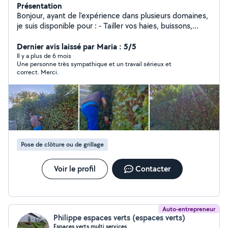
Présentation
Bonjour, ayant de l'expérience dans plusieurs domaines,
je suis disponible pour : - Tailler vos haies, buissons,
arbustes - Tondre et debrouissailler votre terrain -
Désherber vos terrasses et allées - Évacuer vos déchets
Dernier avis laissé par Maria : 5/5
et encombrants - Passer karcher / motoculteur - Rentrer
Il y a plus de 6 mois
Une personne très sympathique et un travail sérieux et
et / ou couper votre bois - Pose clôture rigide - Monter
correct. Merci.
meubles, cabanon ect.. - Poncer, peindre ect.. N hésitez
pas à me demander si vous souhaitez autre chose qui
n'est pas dans la liste. Bien cordialement
Pose de clôture ou de grillage
Voir le profil
Contacter
Auto-entrepreneur
Philippe espaces verts (espaces verts)
Espaces verts multi services