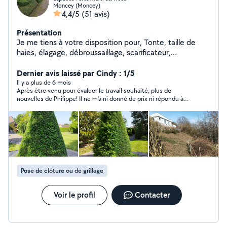
Moncey (Moncey)
4,4/5
(51 avis)
Présentation
Je me tiens à votre disposition pour, Tonte, taille de
haies, élagage, débroussaillage, scarificateur,
motoculteur, nettoyage au Karcher, ect..... Divers
Dernier avis laissé par Cindy : 1/5
travaux de bricolage. Bien cordialement Philippe
Il y a plus de 6 mois
Après être venu pour évaluer le travail souhaité, plus de
nouvelles de Philippe! Il ne m'a ni donné de prix ni répondu à
mes messages...
Pose de clôture ou de grillage
Voir le profil
Contacter