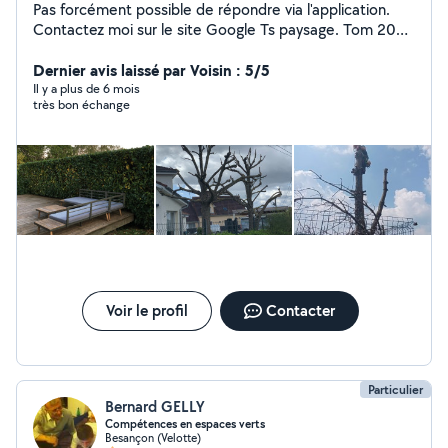
Pas forcément possible de répondre via l'application.
Contactez moi sur le site Google Ts paysage. Tom 20
ans paysagiste. Je vous propose mes services pour
tailler vos haies, arbres, la tonte de vos pelouses ou
Dernier avis laissé par Voisin : 5/5
encore des créations de massifs. Pose de clôture
Il y a plus de 6 mois
très bon échange
Voir le profil
Contacter
Particulier
Bernard GELLY
Compétences en espaces verts
Besançon (Velotte)