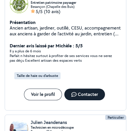
Entretien patrimoine paysager
Besançon (Chapelle des Buis)
5/5
(10 avis)
Présentation
Ancien artisan, jardiner, outillé, CESU, accompagnement
aux anciens à garder de l'activité au jardin, entretien (
tonte, taille, petit élagage, préparation potager,
nettoyage...)
Dernier avis laissé par Michèle : 5/5
Il y a plus de 6 mois
Parfait n hésitez surtout à profiter de ses services vous ne serez
pas déçu Excellent artisan des espaces verts
Taille de haie ou d'arbuste
Voir le profil
Contacter
Particulier
Julien Jeandenans
Technicien en microdécoupe