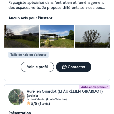
Paysagiste spécialisé dans l'entretien et l'aménagement
des espaces verts. Je propose différents services pour
particuliers et professionnels: tonte de pelouse,
débroussaillage, élagage d'arbres, taille d'arbustes, taille
Aucun avis pour l'instant
de haies et entretien des arbres fruitiers. Sérieux,
soigneux et à l'écoute, je m'adapte aux besoins de
chaque jardin afin de garantir un extérieur propre, sain
et agréable toute l'année.
Taille de haie ou d'arbuste
Voir le profil
Contacter
Auto-entrepreneur
Aurélien Girardot (EI AURÉLIEN GIRARDOT)
Jardinier
École-Valentin (École-Valentin)
5/5
(1 avis)
Présentation