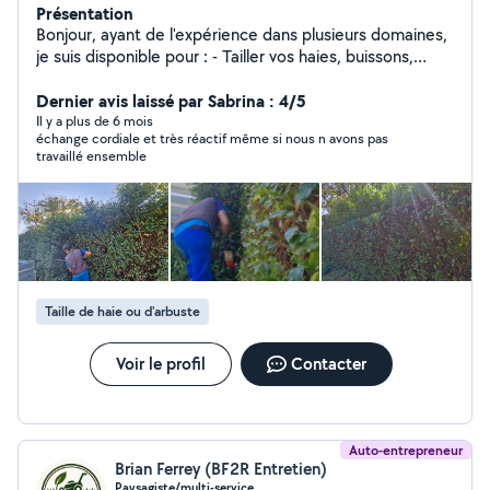
Présentation
Bonjour, ayant de l'expérience dans plusieurs domaines,
je suis disponible pour : - Tailler vos haies, buissons,
arbustes - Tondre et debrouissailler votre terrain -
Désherber vos terrasses et allées - Évacuer vos déchets
Dernier avis laissé par Sabrina : 4/5
et encombrants - Passer karcher / motoculteur - Rentrer
Il y a plus de 6 mois
échange cordiale et très réactif même si nous n avons pas
et / ou couper votre bois - Pose clôture rigide - Monter
travaillé ensemble
meubles, cabanon ect.. - Poncer, peindre ect.. N hésitez
pas à me demander si vous souhaitez autre chose qui
n'est pas dans la liste. Bien cordialement
Taille de haie ou d'arbuste
Voir le profil
Contacter
Auto-entrepreneur
Brian Ferrey (BF2R Entretien)
Paysagiste/multi-service