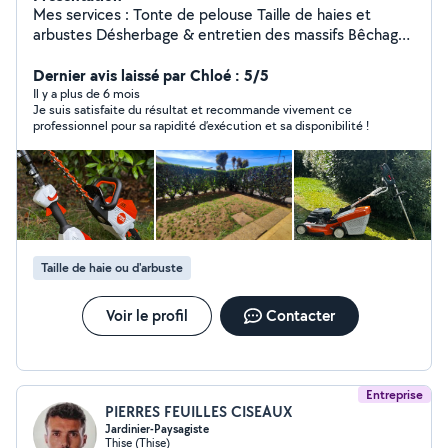
Mes services : Tonte de pelouse Taille de haies et
arbustes Désherbage & entretien des massifs Bêchage,
binage Ramassage de feuilles Nettoyage de terrasses
Évacuation des déchets verts Avantage client : profitez
Dernier avis laissé par Chloé : 5/5
de l'avance immédiate de 50 % du crédit d'impôt sur le
Il y a plus de 6 mois
Je suis satisfaite du résultat et recommande vivement ce
montant de mes prestations.
professionnel pour sa rapidité d’exécution et sa disponibilité !
Taille de haie ou d'arbuste
Voir le profil
Contacter
Entreprise
PIERRES FEUILLES CISEAUX
Jardinier-Paysagiste
Thise (Thise)