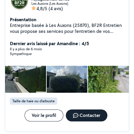
Les Auxons (Les Auxons)
4,8/5
(4 avis)
Présentation
Entreprise basée à Les Auxons (25870), BF2R Entretien
vous propose ses services pour l'entretien de vos
extérieurs et petits travaux : Espaces verts Tonte de
pelouse Débroussaillage Taille de haies, arbustes et
Dernier avis laissé par Amandine : 4/5
arbres Plantations et aménagements de jardin
Il y a plus de 6 mois
Sympathique
Nettoyage extérieur Terrasses, cours, façades Multi-
services Travaux extérieurs Finitions intérieures Travail
soigné et professionnel Agrée service à la personne :
bénéficiez de 50% de crédit d'impôt Devis gratuit et
personnalisé Secteur : Les Auxons et alentours
Retrouvez-nous aussi sur Instagram : bf2r_entretien
Taille de haie ou d'arbuste
Voir le profil
Contacter