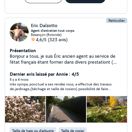
Particulier
Eric Dalzotto
Agent d'entretien tout corps
Besançon (Rotonde)
4,6/5
(323 avis)
Présentation
Bonjour a tous, je suis Éric ancien agent au service de
l'état français étant former dans divers prestationt (
électricité,papiers peinture,plomberie,travaux
paysagers, demenagement...),je suis honnête et
Dernier avis laissé par Annie : 4/5
correct, je suis a votre service.atout heure réparation
Il y a 4 mois
très sympa, ponctuel a ses rendez vous, a effectué des travaux
tondeuse tronçonneuse débroussailleuse me contacter
de jardinage,(bêchage et taille de rosiers) possibilité de faire
par téléphone merci à tous n'hésitez pas à me
appel à lui une prochaine fois
contacter je serai heureux de répondre si c'est certain
travaux font partie de mes cordes étant honnête je ne
fais pas ce que je ne sais pas faire je pense pour moi
être une honnêteté et une confiance pour la
communauté allô voisin cordialement bien à vous je suis
disponible 24 heures sur 24 7 jours sur 7 merci à vous
Taille de haie ou d'arbuste
Taille de rosier