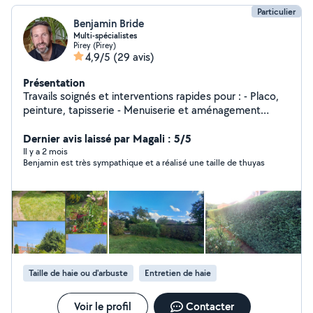
Particulier
Benjamin Bride
Multi-spécialistes
Pirey (Pirey)
4,9/5
(29 avis)
Présentation
Travails soignés et interventions rapides pour : - Placo,
peinture, tapisserie - Menuiserie et aménagement
intérieur - Entretien et taille paysagère - Petite
maçonnerie et travaux extérieurs - Garde de chiens à
Dernier avis laissé par Magali : 5/5
domicile - Nettoyage automobile
Il y a 2 mois
Benjamin est très sympathique et a réalisé une taille de thuyas
Taille de haie ou d'arbuste
Entretien de haie
Voir le profil
Contacter