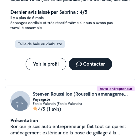
de gazon plantation d'arbres et d'arbustes) création de
terrasses en dalles pavés et autres matériaux
Dernier avis laissé par Sabrina : 4/5
Il y a plus de 6 mois
échanges cordiale et très réactif même si nous n avons pas
travaillé ensemble
Taille de haie ou d'arbuste
Voir le profil
Contacter
Auto-entrepreneur
Steeven Roussillon (Roussillon amenagement)
Paysagiste
École-Valentin (École-Valentin)
4/5
(1 avis)
Présentation
Bonjour je suis auto entrepreneur je fait tout ce qui est
aménagement extérieur de la pose de grillage à la
grosse maçonnerie au terrassement évacuation des