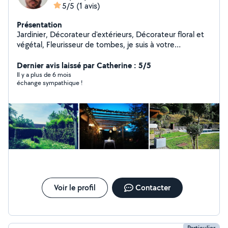
5/5
(1 avis)
Présentation
Jardinier, Décorateur d'extérieurs, Décorateur floral et
végétal, Fleurisseur de tombes, je suis à votre
disposition pour vos divers projets de création de
jardins, de terrasses, de balcons, etc N'hésitez pas à me
Dernier avis laissé par Catherine : 5/5
solliciter afin de parler de vos envies de vert ! Vous
Il y a plus de 6 mois
échange sympathique !
pouvez également retrouver mes diverses réalisations
sur les réseaux sociaux : Instagram et Facebook.
Floralement, Cédric Michel, dirigeant de Pierres Feuilles
Ciseaux
Voir le profil
Contacter
Particulier