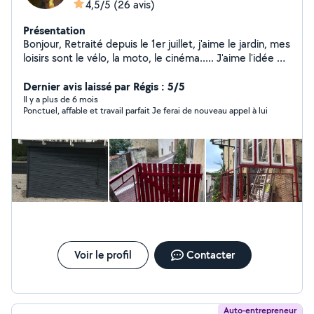
4,5/5
(26 avis)
Présentation
Bonjour, Retraité depuis le 1er juillet, j'aime le jardin, mes
loisirs sont le vélo, la moto, le cinéma..... J'aime l'idée de
rencontrer et d'aider des personnes et j'aime aussi l'idée
que des personnes puissent m'aider. A Bientôt
Dernier avis laissé par Régis : 5/5
Il y a plus de 6 mois
Ponctuel, affable et travail parfait Je ferai de nouveau appel à lui
Voir le profil
Contacter
Auto-entrepreneur