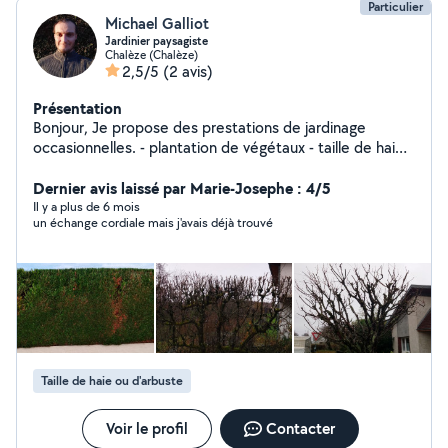
Particulier
Michael Galliot
Jardinier paysagiste
Chalèze (Chalèze)
2,5/5
(2 avis)
Présentation
Bonjour, Je propose des prestations de jardinage
occasionnelles. - plantation de végétaux - taille de haie,
d'arbustes - tonte, débroussaillage - aménagement
massifs - passage de karcher - débarras/déchetterie
Dernier avis laissé par Marie-Josephe : 4/5
Intervention ponctuelles uniquement selon mes
Il y a plus de 6 mois
un échange cordiale mais j'avais déjà trouvé
disponibilités. Je ne propose pas d'entretien régulier. Je
ne possède pas de matériel thermique mais
uniquement les outils a manches Secteur Chalezeule et
alentours
Taille de haie ou d'arbuste
Voir le profil
Contacter