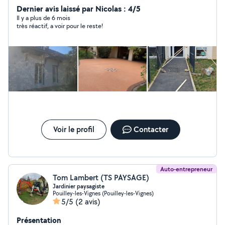
gravats 100 euros du camion pose de moquette de
Dernier avis laissé par Nicolas : 4/5
pierre que je vient de rajouté dans mon savoir faire
Il y a plus de 6 mois
très réactif, a voir pour le reste!
n'hésiter pas à me contacter
Voir le profil
Contacter
Auto-entrepreneur
Tom Lambert (TS PAYSAGE)
Jardinier paysagiste
Pouilley-les-Vignes (Pouilley-les-Vignes)
5/5
(2 avis)
Présentation