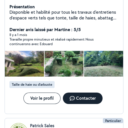
Présentation
Disponible et habilité pour tous les travaux d'entretiens
d'espace verts tels que tonte, taille de haies, abattage
d'arbres, plantation. Avec le sourire et la bonne humeur
qui vont avec je précise !
Dernier avis laissé par Martine : 5/5
Il y a 1 mois
Travaille propre minutieux et réalisé rapidement Nous
continuerons avec Edouard
Taille de haie ou d'arbuste
Voir le profil
Contacter
Particulier
Patrick Sales