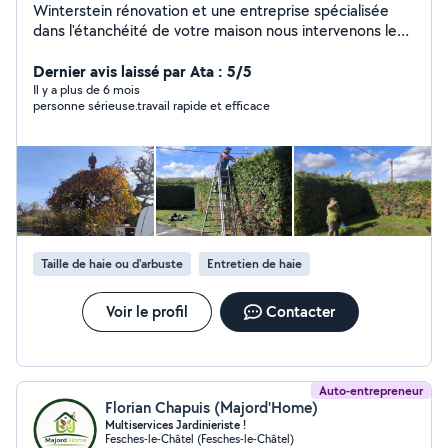
Winterstein rénovation et une entreprise spécialisée
dans l'étanchéité de votre maison nous intervenons le
plus souvent sur des toitures avec traitements fongicide
imperméabilisation de vos tuiles et mise en peinture
Dernier avis laissé par Ata : 5/5
revet-gum 400% d'élasticité nous faisons aussi de la
Il y a plus de 6 mois
personne sérieuse.travail rapide et efficace
rénovation de façade et d'intérieur de votre maison
Taille de haie ou d'arbuste
Entretien de haie
Voir le profil
Contacter
Auto-entrepreneur
Florian Chapuis (Majord'Home)
Multiservices Jardinieriste !
Fesches-le-Châtel (Fesches-le-Châtel)