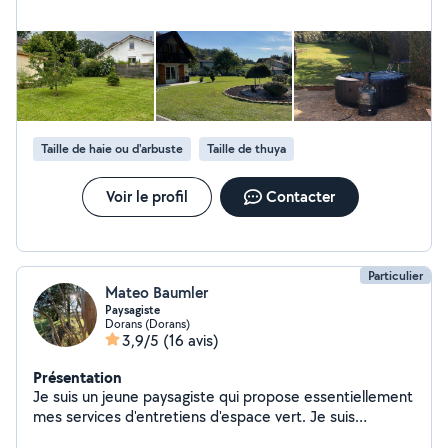
donner à manger lors de vos absences, aide pour
déménagement et tout autres demandes en rapport
avec l'aide à la personne.
Taille de haie ou d'arbuste
Taille de thuya
Voir le profil
Contacter
Particulier
Mateo Baumler
Paysagiste
Dorans (Dorans)
3,9/5
(16 avis)
Présentation
Je suis un jeune paysagiste qui propose essentiellement
mes services d'entretiens d'espace vert. Je suis
passionné par ce métier et j'adore transmettre mes