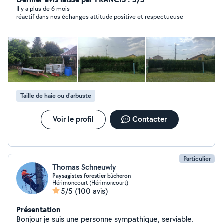
état/débroussaillage de friches 15 ans d'expérience
Il y a plus de 6 mois
réactif dans nos échanges attitude positive et respectueuse
dans le domaine. Je peux également vous aidez lors de
votre déménagement, pour l'évacuation de vos petits
et gros encombrants, ainsi que pour le débarras de
maisons, garages, caves ou greniers. Cordialement.
Taille de haie ou d'arbuste
Voir le profil
Contacter
Particulier
Thomas Schneuwly
Paysagistes forestier bûcheron
Hérimoncourt (Hérimoncourt)
5/5
(100 avis)
Présentation
Bonjour je suis une personne sympathique, serviable.