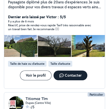
Paysagiste diplômé plus de 20ans d'expériences Je suis
disponible pour vos divers travaux d espaces verts ainsi
que vos contrats d entretien Possibilité de déduction d
impôts
Dernier avis laissé par Victor : 5/5
Il y a plus de 6 mois
Réactif, prise de rendez-vous rapide Tarif très raisonnable avec
un travail bien fait Je recommande 👌🏻
Taille de haie ou d'arbuste
Taille d'arbuste
Voir le profil
Contacter
Particulier
Titiomoz Tlm
Étupes (Centre Ville)
-/5