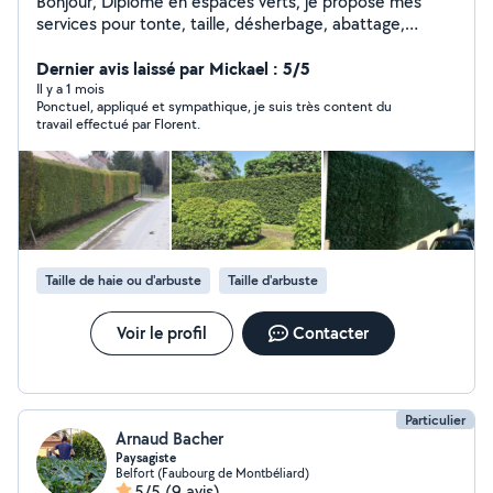
Bonjour, Diplômé en espaces verts, je propose mes
services pour tonte, taille, désherbage, abattage,
évacuation. Je suis spécialisé notamment dans la taille
d'arbustes et de haie. Je possède coupe fil électrique,
Dernier avis laissé par Mickael : 5/5
tondeuse thermique, taille haies thermique, et outils
Il y a 1 mois
Ponctuel, appliqué et sympathique, je suis très content du
manuels - ainsi qu'un véhicule utilitaire pour charger un
travail effectué par Florent.
volume important de déchets verts pour l'évacuation. Je
mets un point d'honneur à laisser un chantier propre
avant mon départ.
Taille de haie ou d'arbuste
Taille d'arbuste
Voir le profil
Contacter
Particulier
Arnaud Bacher
Paysagiste
Belfort (Faubourg de Montbéliard)
5/5
(9 avis)