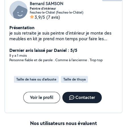
Bernard SAMSON
Peintre d'intérieur
Fesches-le-Châtel (Fesches-le-Châtel)
3,9/5
(7 avis)
Présentation
je suis retraite je suis peintre d'intérieur je monte des
meubles en kit je prend mon temps pour faire les
choses aussi bien en intérieur quand extérieur pour les
pelouses et les taille de haie
Dernier avis laissé par Daniel : 5/5
Il y a 1 mois
Personne fiable et de parole . Comme à l’ancienne . Trop top
Taille de haie ou d'arbuste
Taille de thuya
Voir le profil
Contacter
Nos utilisateurs nous évaluent