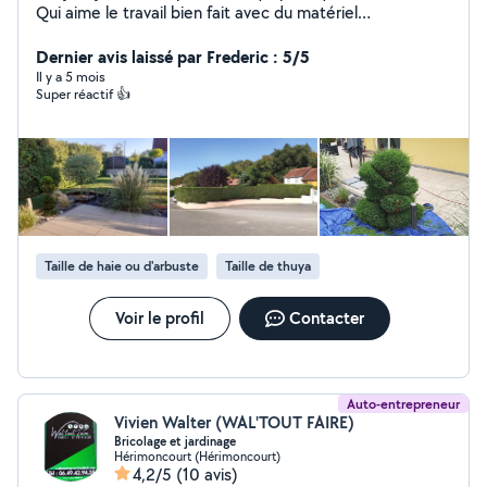
Qui aime le travail bien fait avec du matériel
professionnel. Je suis dans le domaine forestier et
paysager, j'aime la création paysagère, taille arbres
Dernier avis laissé par Frederic : 5/5
fruitiers, ornementales et de haies , tonte . J'effectue
Il y a 5 mois
Super réactif 👍
tout ce qui est élagage d'arbres dangereux. la
satisfaction de mes clients est primordiale à l'exercice
de mon travail cela est une priorité pour moi. d'autres
photos sur demande de mes différents chantiers.
Taille de haie ou d'arbuste
Taille de thuya
Voir le profil
Contacter
Auto-entrepreneur
Vivien Walter (WAL'TOUT FAIRE)
Bricolage et jardinage
Hérimoncourt (Hérimoncourt)
4,2/5
(10 avis)