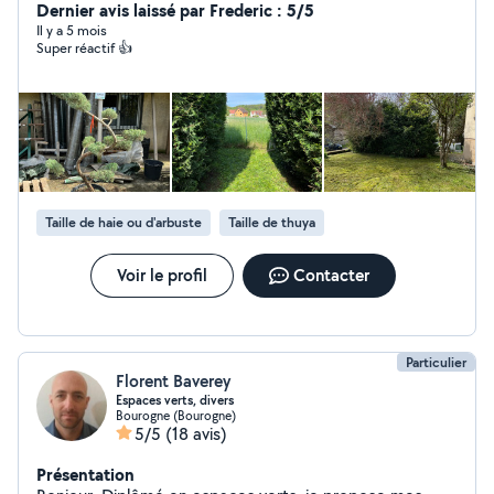
connaissances à mes clients. J'agis sur un large
Dernier avis laissé par Frederic : 5/5
périmètre autour de Belfort/Montbéliard.
Il y a 5 mois
Super réactif 👍
Taille de haie ou d'arbuste
Taille de thuya
Voir le profil
Contacter
Particulier
Florent Baverey
Espaces verts, divers
Bourogne (Bourogne)
5/5
(18 avis)
Présentation