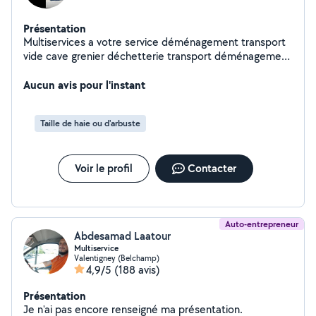
Présentation
Multiservices a votre service déménagement transport
vide cave grenier déchetterie transport déménagement
grand trajet ou petit trajet devis vite avac expérience
merci a très bientôt
Aucun avis pour l'instant
Taille de haie ou d'arbuste
Voir le profil
Contacter
Auto-entrepreneur
Abdesamad Laatour
Multiservice
Valentigney (Belchamp)
4,9/5
(188 avis)
Présentation
Je n'ai pas encore renseigné ma présentation.