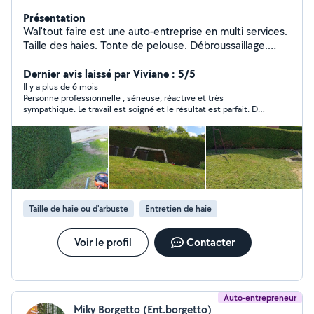
Présentation
Wal'tout faire est une auto-entreprise en multi services.
Taille des haies. Tonte de pelouse. Débroussaillage.
Élagage et coupes d'arbres. Nettoyage au Karcher.
Transport déchèterie. Vide garages, granges, caves et
Dernier avis laissé par Viviane : 5/5
autres. Récupération de métaux en tout genres.
Il y a plus de 6 mois
Personne professionnelle , sérieuse, réactive et très
Transport de meuble. Devis gratuit et prix attractifs.
sympathique. Le travail est soigné et le résultat est parfait. De
plus un bon rapport qualité prix. Je recommande cette
personne.
Taille de haie ou d'arbuste
Entretien de haie
Voir le profil
Contacter
Auto-entrepreneur
Miky Borgetto (Ent.borgetto)