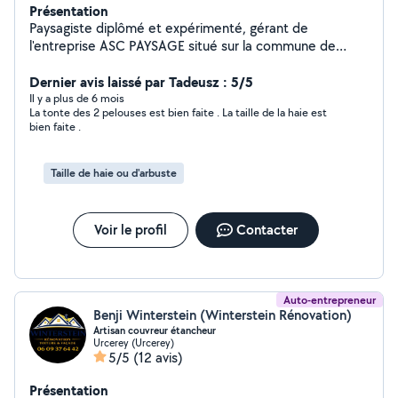
Présentation
Paysagiste diplômé et expérimenté, gérant de
l'entreprise ASC PAYSAGE situé sur la commune de
Méziré. Je vous propose mes services pour l'entretien
de vos espaces verts avec crédit d'impôt ou réduction
Dernier avis laissé par Tadeusz : 5/5
de 50%, ainsi que pour vos petites créations
Il y a plus de 6 mois
La tonte des 2 pelouses est bien faite . La taille de la haie est
paysagères.
bien faite .
Taille de haie ou d'arbuste
Voir le profil
Contacter
Auto-entrepreneur
Benji Winterstein (Winterstein Rénovation)
Artisan couvreur étancheur
Urcerey (Urcerey)
5/5
(12 avis)
Présentation