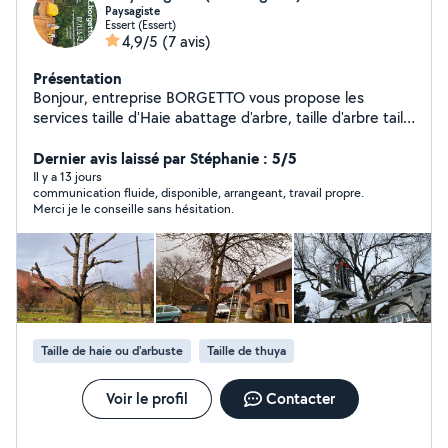
Paysagiste
Essert (Essert)
4,9/5
(7 avis)
Présentation
Bonjour, entreprise BORGETTO vous propose les
services taille d'Haie abattage d'arbre, taille d'arbre taille
de pelouse, débroussaillage entretien de jardin tout
petits travaux équipé d'un camion ampliroll donc je pose
Dernier avis laissé par Stéphanie : 5/5
des bennes pour tout type de déchets pour plus de
Il y a 13 jours
communication fluide, disponible, arrangeant, travail propre.
renseignements, contactez-moi devis, gratuit
Merci je le conseille sans hésitation.
cordialement
Taille de haie ou d'arbuste
Taille de thuya
Voir le profil
Contacter