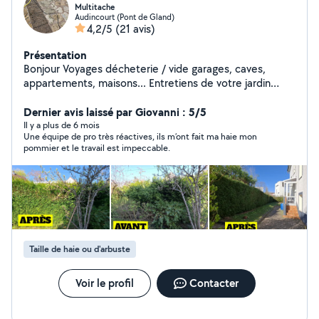
Multitache
Audincourt (Pont de Gland)
4,2/5
(21 avis)
Présentation
Bonjour Voyages décheterie / vide garages, caves,
appartements, maisons... Entretiens de votre jardin
Démolition cloison, maison complète Plomberie
Plaquiste Peinture Pour toutes autres demandes,
Dernier avis laissé par Giovanni : 5/5
n'hésitez pas à me contacter
Il y a plus de 6 mois
Une équipe de pro très réactives, ils m’ont fait ma haie mon
pommier et le travail est impeccable.
Taille de haie ou d'arbuste
Voir le profil
Contacter