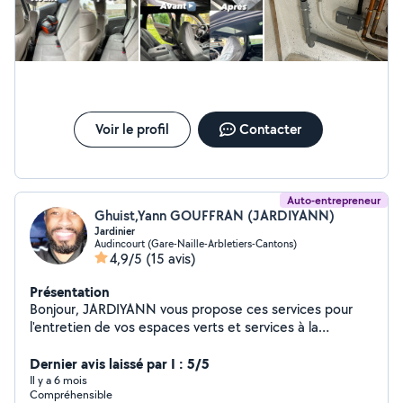
Voir le profil
Contacter
Auto-entrepreneur
Ghuist,Yann GOUFFRAN (JARDIYANN)
Jardinier
Audincourt (Gare-Naille-Arbletiers-Cantons)
4,9/5
(15 avis)
Présentation
Bonjour, JARDIYANN vous propose ces services pour
l'entretien de vos espaces verts et services à la
personne avec un travail soigné. Mes services : Tonte,
Taillage de haie,Débroussaillage, Nettoyage de vos
Dernier avis laissé par I : 5/5
terrasses ou balcon , Désherbage, petit bricolage, aide
Il y a 6 mois
Compréhensible
pour faire vos courses, sortir vos animaux et leurs