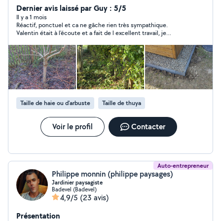
de la santé globale du jardin pour une meilleure
Dernier avis laissé par Guy : 5/5
résilience face aux aléas du climat local. Recherche de
Il y a 1 mois
Réactif, ponctuel et ca ne gâche rien très sympathique.
solutions sur mesure visant à réduire les besoins
Valentin était à l'écoute et a fait de l excellent travail, je
d'intervention sur le long terme. Outils manuels
recommande totalement
principalement, donc travail silencieux possible. Travail
de jardinage que j'essaie de baser avant tout sur les
connaissances en terme de physiologie végétale, de
biodiversité et de podologie.
Taille de haie ou d'arbuste
Taille de thuya
Voir le profil
Contacter
Auto-entrepreneur
Philippe monnin (philippe paysages)
Jardinier paysagiste
Badevel (Badevel)
4,9/5
(23 avis)
Présentation