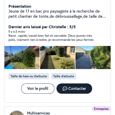
Présentation
Jeune de 17 en bac pro paysagiste à la recherche de
petit chantier de tonte,de débroussaillage,de taille de
haie et de pose de clôture avec tout le matériel
adéquat. Étant un jeune dynamique,respectueux,et
Dernier avis laissé par Christelle : 5/5
ponctuel,je serais heureux de participer à entretenir et
Il y a 2 mois
Ravie , rapide, travail bien fait et serviable. Deux jeunes très
embellir vos extérieurs De même Mon papa est à son
polis, vraiment rien à redire, je recommande les yeux fermés
compte dans l aménagement extérieur,et également
terrassier il propose des services comme : -
Gravillonage par émulsion bi-couches - moquette de
pierre - pose de clôture - résine pailleté - préparation
de sol - entretien d'espaces verts De même mon papa
m aide dans certains de mes chantiers. Je vend
également de la très bonne terre végétal Nous restons
Taille de haie ou d'arbuste
Taille d'arbuste
à votre dispositions !
Voir le profil
Contacter
Entreprise
Multiservices