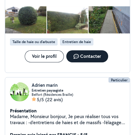
Taille de haie ou d'arbuste
Entretien de haie
Voir le profil
Contacter
Particulier
Adrien marin
Entretien paysagiste
Belfort (Résidences Braille)
5/5
(22 avis)
Présentation
Madame, Monsieur bonjour, Je peux réaliser tous vos
travaux : -d'entretiens de haies et de massifs -l'élagage
de vos arbres fruitiers ou d'ornements -la tonte de
petites surface (débroussailleuse) -la remises en
Dernier avis laissé par FRANCIS : 5/5