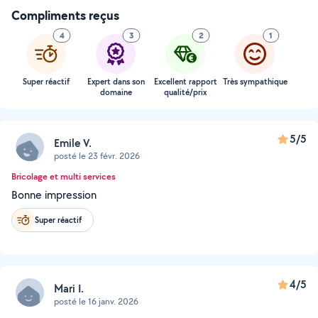
Compliments reçus
4
3
2
1
Super réactif
Expert dans son
Excellent rapport
Très sympathique
domaine
qualité/prix
5/5
Emile V.
posté le 23 févr. 2026
Bricolage et multi services
Bonne impression
Super réactif
4/5
Mari I.
posté le 16 janv. 2026