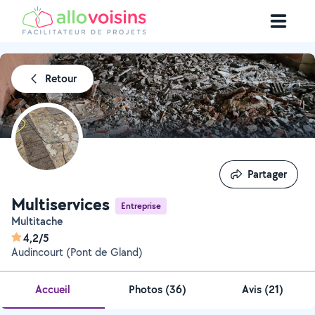
Retour
Partager
Partager
Multiservices
Entreprise
Multitache
4,2/5
Audincourt (Pont de Gland)
Accueil
Photos
(
36
)
Avis (21)