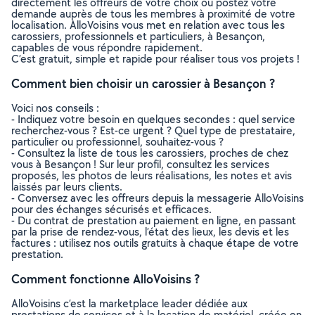
directement les offreurs de votre choix ou postez votre
demande auprès de tous les membres à proximité de votre
localisation. AlloVoisins vous met en relation avec tous les
carossiers, professionnels et particuliers, à Besançon,
capables de vous répondre rapidement.
C’est gratuit, simple et rapide pour réaliser tous vos projets !
Comment bien choisir un carossier à Besançon ?
Voici nos conseils :
- Indiquez votre besoin en quelques secondes : quel service
recherchez-vous ? Est-ce urgent ? Quel type de prestataire,
particulier ou professionnel, souhaitez-vous ?
- Consultez la liste de tous les carossiers, proches de chez
vous à Besançon ! Sur leur profil, consultez les services
proposés, les photos de leurs réalisations, les notes et avis
laissés par leurs clients.
- Conversez avec les offreurs depuis la messagerie AlloVoisins
pour des échanges sécurisés et efficaces.
- Du contrat de prestation au paiement en ligne, en passant
par la prise de rendez-vous, l’état des lieux, les devis et les
factures : utilisez nos outils gratuits à chaque étape de votre
prestation.
Comment fonctionne AlloVoisins ?
AlloVoisins c’est la marketplace leader dédiée aux
prestations de services et à la location de matériel, créée en