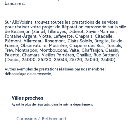
bancaires.
Sur AlloVoisins, trouvez toutes les prestations de services
pour réaliser votre projet de Réparation carrosserie sur la ville
de Besançon (Sarrail, Tilleroyes, Diderot, Xavier-Marmier,
Fontaine-Argent, Viotte, Lafayette, Chaprais, Citadelle,
Pièmont, Villarceau, Rosemont, Clairs-Soleils, Bregille, Ile-de-
France, Observatoire, Mouillère, Chapelle des Buis, Torcols,
Trey, Montrapon, Montboucons, Vaite, Chaffanjon, Cassin,
Palente, Chamars, Vieilles Perrières, Chailluz, Rue Battant)
(Doubs, 25000, 25220, 25048, 25720, 25030, 25480)
Autres exemples de prestations réalisées par nos membres :
débosselage de carrosserie, ..
Villes proches
Ayant le plus de résultats, dans le même département
Carossiers à Bethoncourt