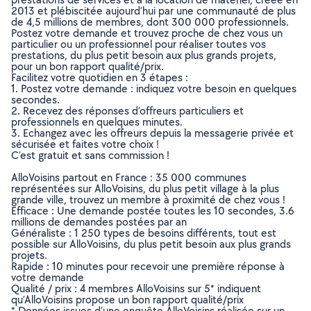
2013 et plébiscitée aujourd’hui par une communauté de plus
de 4,5 millions de membres, dont 300 000 professionnels.
Postez votre demande et trouvez proche de chez vous un
particulier ou un professionnel pour réaliser toutes vos
prestations, du plus petit besoin aux plus grands projets,
pour un bon rapport qualité/prix.
Facilitez votre quotidien en 3 étapes :
1. Postez votre demande : indiquez votre besoin en quelques
secondes.
2. Recevez des réponses d’offreurs particuliers et
professionnels en quelques minutes.
3. Echangez avec les offreurs depuis la messagerie privée et
sécurisée et faites votre choix !
C’est gratuit et sans commission !
AlloVoisins partout en France : 35 000 communes
représentées sur AlloVoisins, du plus petit village à la plus
grande ville, trouvez un membre à proximité de chez vous !
Efficace : Une demande postée toutes les 10 secondes, 3.6
millions de demandes postées par an
Généraliste : 1 250 types de besoins différents, tout est
possible sur AlloVoisins, du plus petit besoin aux plus grands
projets.
Rapide : 10 minutes pour recevoir une première réponse à
votre demande
Qualité / prix : 4 membres AlloVoisins sur 5* indiquent
qu’AlloVoisins propose un bon rapport qualité/prix
* Données issues d’une enquête AlloVoisins réalisée sur un