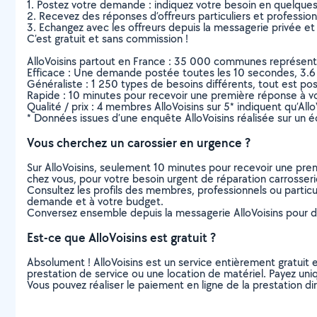
1. Postez votre demande : indiquez votre besoin en quelque
2. Recevez des réponses d’offreurs particuliers et professio
3. Echangez avec les offreurs depuis la messagerie privée et 
C’est gratuit et sans commission !
AlloVoisins partout en France : 35 000 communes représentées 
Efficace : Une demande postée toutes les 10 secondes, 3.6
Généraliste : 1 250 types de besoins différents, tout est poss
Rapide : 10 minutes pour recevoir une première réponse à 
Qualité / prix : 4 membres AlloVoisins sur 5* indiquent qu’All
* Données issues d’une enquête AlloVoisins réalisée sur un é
Vous cherchez un carossier en urgence ?
Sur AlloVoisins, seulement 10 minutes pour recevoir une p
chez vous, pour votre besoin urgent de réparation carrosser
Consultez les profils des membres, professionnels ou particuli
demande et à votre budget.
Conversez ensemble depuis la messagerie AlloVoisins pour de
Est-ce que AlloVoisins est gratuit ?
Absolument ! AlloVoisins est un service entièrement gratuit 
prestation de service ou une location de matériel. Payez uniq
Vous pouvez réaliser le paiement en ligne de la prestation di