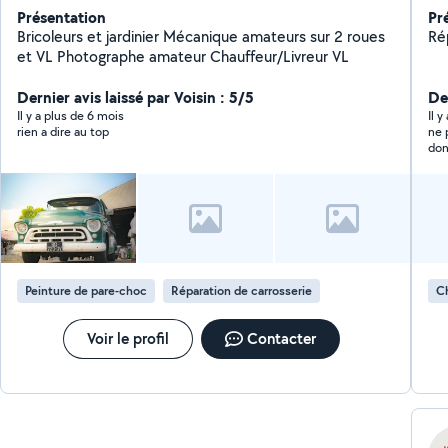
Présentation
Pr
Bricoleurs et jardinier Mécanique amateurs sur 2 roues
Ré
et VL Photographe amateur Chauffeur/Livreur VL
Dernier avis laissé par Voisin : 5/5
De
Il y a plus de 6 mois
Il y
rien a dire au top
ne pe
don
Peinture de pare-choc
Réparation de carrosserie
C
Voir le profil
Contacter