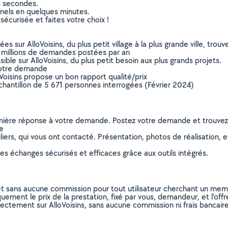
s secondes.
nnels en quelques minutes.
sécurisée et faites votre choix !
sur AlloVoisins, du plus petit village à la plus grande ville, tro
 millions de demandes postées par an
ible sur AlloVoisins, du plus petit besoin aux plus grands projets.
votre demande
oVoisins propose un bon rapport qualité/prix
chantillon de 5 671 personnes interrogées (Février 2024)
remière réponse à votre demande. Postez votre demande et trouve
ie
ers, qui vous ont contacté. Présentation, photos de réalisation, exp
s échanges sécurisés et efficaces grâce aux outils intégrés.
et sans aucune commission pour tout utilisateur cherchant un membre
uement le prix de la prestation, fixé par vous, demandeur, et l’offr
rectement sur AlloVoisins, sans aucune commission ni frais bancaire