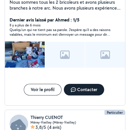
Nous sommes tous les 2 bricoleurs et avons plusieurs
branches à notre arc. Nous avons plusieurs expériences
professionnels. Couple la cinquantaine. Nous avons du
temps pour le bricolage
Dernier avis laissé par Ahmed : 1/5
Il y a plus de 6 mois
Quelqu'un qui ne tient pas sa parole. J'espère qu'il a des raisons
valables, mais le minimum est d'envoyer un message pour dire
ce qui l'empêche de respecter ses engagements.
Voir le profil
Contacter
Particulier
Thierry CUENOT
Mérey-Vieilley (Mérey-Vieilley)
3,8/5
(4 avis)