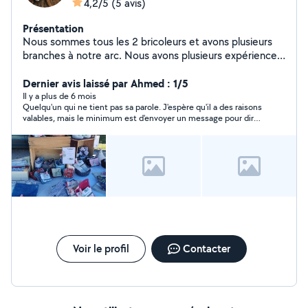
4,2/5
(5 avis)
Présentation
Nous sommes tous les 2 bricoleurs et avons plusieurs
branches à notre arc. Nous avons plusieurs expériences
professionnels. Couple la cinquantaine. Nous avons du
temps pour le bricolage
Dernier avis laissé par Ahmed : 1/5
Il y a plus de 6 mois
Quelqu'un qui ne tient pas sa parole. J'espère qu'il a des raisons
valables, mais le minimum est d'envoyer un message pour dire
ce qui l'empêche de respecter ses engagements.
Voir le profil
Contacter