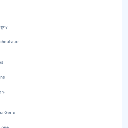
egny
cheul-aux-
es
ine
en-
sur-Serre
Loire