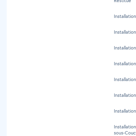
Restitue
Installatio
Installatio
Installati
Installati
Installati
Installatio
Installatio
Installatio
sous-Couc