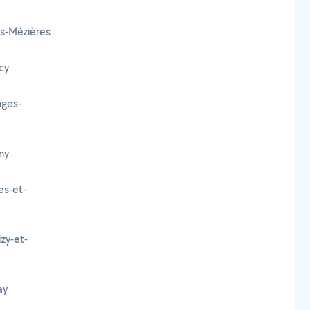
lès-Mézières
rcy
nges-
ny
es-et-
izy-et-
ay