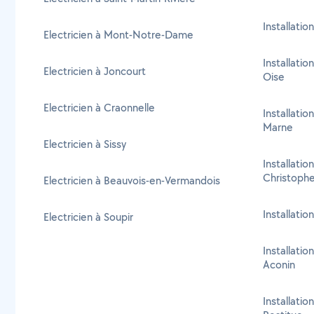
Installatio
Electricien à Mont-Notre-Dame
Installatio
Electricien à Joncourt
Oise
Electricien à Craonnelle
Installati
Marne
Electricien à Sissy
Installatio
Christoph
Electricien à Beauvois-en-Vermandois
Installatio
Electricien à Soupir
Installatio
Aconin
Installatio