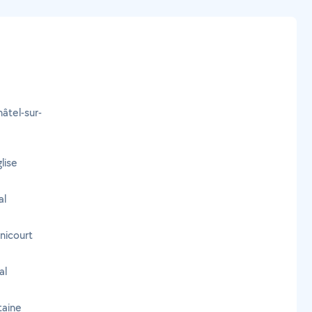
hâtel-sur-
lise
al
enicourt
al
taine