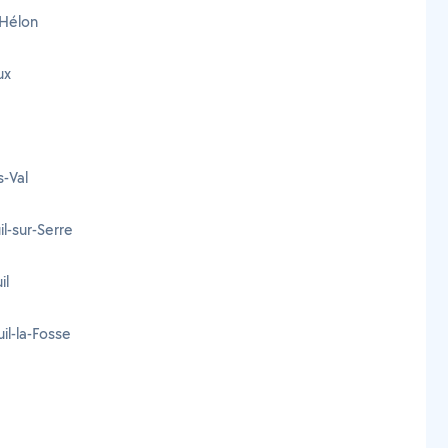
s-Hélon
ux
s-Val
il-sur-Serre
il
il-la-Fosse