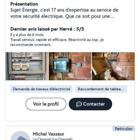
Présentation
Sujet Énergie, c'est 17 ans d'expertise au service de
votre sécurité électrique. Que ce soit pour une
rénovation, une mise aux normes ou un dépannage,
nous vous accompagnons avec sérieux, transparence et
Dernier avis laissé par Hervé : 5/5
efficacité. Nous sommes également à vos côtés pour
Il y a plus de 6 mois
Travail sérieux, rapide et efficace. Réactivité au top , je
vos projets de rénovation énergétique, afin d'optimiser
recommande vivement.
vos installations, réduire votre consommation et
améliorer le confort de votre logement, dans le respect
des normes en vigueur.
Demande de travaux d’électricité
Raccordement de tableau électrique
Voir le profil
Contacter
Particulier
Michel Vasseur
Le Charmel (Le Charmel)