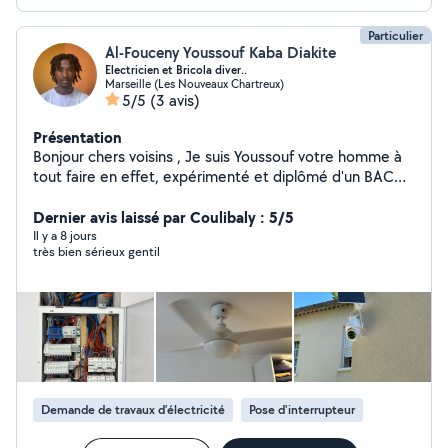
Particulier
Al-Fouceny Youssouf Kaba Diakite
Electricien et Bricola diver..
Marseille (Les Nouveaux Chartreux)
5/5
(3 avis)
Présentation
Bonjour chers voisins , Je suis Youssouf votre homme à
tout faire en effet, expérimenté et diplômé d'un BAC
professionnel MELEC ( métier des électriciens et des
environnements connectés.) je prépare mon BTS en
Dernier avis laissé par Coulibaly : 5/5
électrotechnique. je suis à votre disposition pour tout
Il y a 8 jours
très bien sérieux gentil
vos installations électriques ou refaire votre tableau Élec
. De plus , je suis aussi disponible pour tout ce qui est
Montage ou Démontage de Meubles , Fixation d' Objet
au Mur , Remplacé des Poignées de Porte et de Chasse
d' Eaux , Aide au Déménagement , Transport ou :
Déplacement d' Objet. Je peut aussi servir de coach
sportif. Merci et à bientôt mes voisins
Demande de travaux d’électricité
Pose d'interrupteur