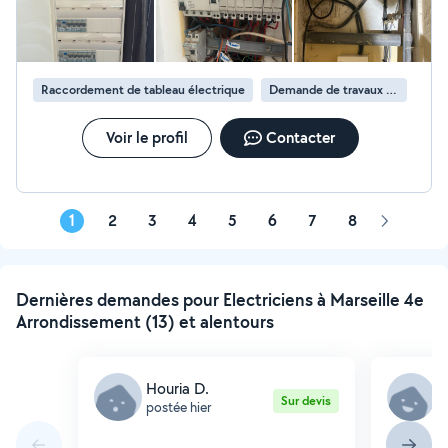
en électricité générale. Contactez-moi dès maintenant
pour un devis gratuit !
Raccordement de tableau électrique
Demande de travaux d’électricité
Voir le profil
Contacter
1
2
3
4
5
6
7
8
Page
suivante
Dernières demandes pour Electriciens à Marseille 4e
Arrondissement (13) et alentours
Houria D.
M
Sur devis
postée hier
p