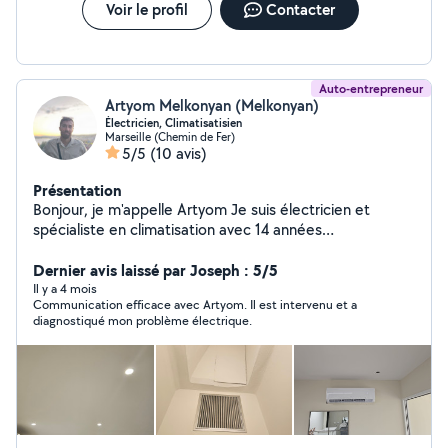
Voir le profil
Contacter
Auto-entrepreneur
Artyom Melkonyan (Melkonyan)
Électricien, Climatisatisien
Marseille (Chemin de Fer)
5/5
(10 avis)
Présentation
Bonjour, je m'appelle Artyom Je suis électricien et
spécialiste en climatisation avec 14 années
d'expérience. Je propose mes services pour
installations, réparations, dépannages et entretiens.
Dernier avis laissé par Joseph : 5/5
Disponible rapidement, sérieux et professionnel, je
Il y a 4 mois
Communication efficace avec Artyom. Il est intervenu et a
m'adapte à vos besoins et à votre budget. N'hésitez pas
diagnostiqué mon problème électrique.
à me contacter pour un devis gratuit ou des conseils
personnalisés !