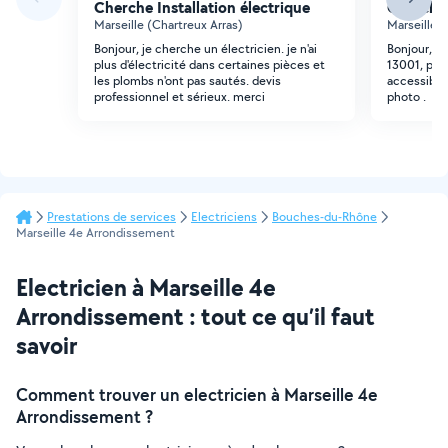
Cherche Installation électrique
Cherche 
Marseille (Chartreux Arras)
Marseille (
Bonjour, je cherche un électricien. je n'ai
Bonjour, j'
plus d'électricité dans certaines pièces et
13001, pos
les plombs n'ont pas sautés. devis
accessible 
professionnel et sérieux. merci
photo .
Prestations de services
Electriciens
Bouches-du-Rhône
Marseille 4e Arrondissement
Electricien à Marseille 4e
Arrondissement : tout ce qu’il faut
savoir
Comment trouver un electricien à Marseille 4e
Arrondissement ?