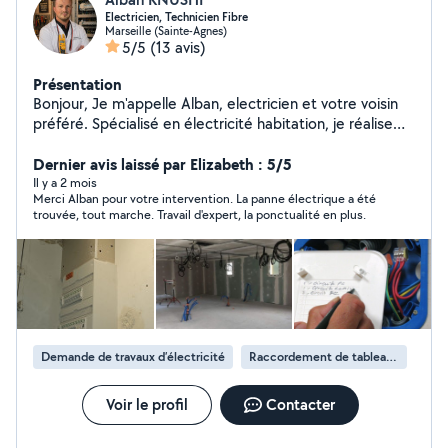
Electricien, Technicien Fibre
Marseille (Sainte-Agnes)
5/5
(13 avis)
Présentation
Bonjour, Je m'appelle Alban, electricien et votre voisin
préféré. Spécialisé en électricité habitation, je réalise
tout types de travaux: dépannage électrique,
rénovation complète, réparation et entretien.
Dernier avis laissé par Elizabeth : 5/5
Expérience solide en fibre optique (principalement sur
Il y a 2 mois
Merci Alban pour votre intervention. La panne électrique a été
grandes lignes transport, D1, D2 et en peu de D3).
trouvée, tout marche. Travail d'expert, la ponctualité en plus.
Professionnel, sérieux et réactif, je suis disponible
rapidement. Devis et conseil gratuits.
Demande de travaux d’électricité
Raccordement de tableau électrique
Voir le profil
Contacter