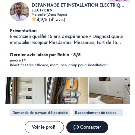
DEPANNAGE ET INSTALLATION ELECTRIQUE
ELECTRICIEN
Marseille (Denis Papin)
4,9/5
(41 avis)
Présentation
Électricien qualifié 15 ans d'expérience + Diagnostiqueur
immobilier Bonjour Mesdames, Messieurs, Fort de 15
ans d'expérience en électricité générale et 2 ans
comme diagnostiqueur immobilier, je vous propose mes
Dernier avis laissé par Robin : 5/5
services pour : Installations neuves ou rénovation
jeudi à 17h
Réactif et très efficace, merci beaucoup pour l'installation !
Dépannage rapide Remise aux normes après diagnostic
Mise en sécurité électrique Préparation à la vente ou
location de bien Travail soigné, conforme aux normes en
vigueur. Devis gratuit, intervention rapide. Assurance
décennale à jour. Je me déplace. Contactez-moi pour
plus d'informations
Demande de travaux d’électricité
Raccordement de tableau électrique
Voir le profil
Contacter