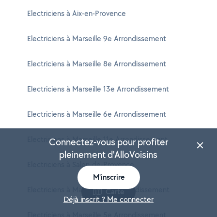
Electriciens à Aix-en-Provence
Electriciens à Marseille 9e Arrondissement
Electriciens à Marseille 8e Arrondissement
Electriciens à Marseille 13e Arrondissement
Electriciens à Marseille 6e Arrondissement
Electriciens à Marseille 11e Arrondissement
Connectez-vous pour profiter
pleinement d'AlloVoisins
Electriciens à Salon-de-Provence
M'inscrire
Electriciens à Marseille 10e Arrondissement
Carte
Déjà inscrit ? Me connecter
Electriciens à Marseille 5e Arrondissement