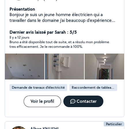
Présentation
Bonjour je suis un jeune homme électricien qui a
travailler dans le domaine j'ai beaucoup d'expérience
aidée les gens en leur fessant un Bon boulot ces un
grand plaisir,je suis également peintre ces mon métier
Dernier avis laissé par Sarah : 5/5
secondaire.
Il y a 12 jours
Bruno a été disponible tout de suite, et a résolu mon problème
tres efficacement. Je le recommande à 100%.
Demande de travaux d’électricité
Raccordement de tableau électrique
Voir le profil
Contacter
Particulier
Alban KNUSHI