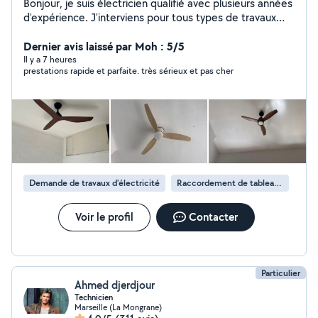
Bonjour, je suis électricien qualifié avec plusieurs années
d'expérience. J'interviens pour tous types de travaux
électriques : installation, dépannage, mise aux normes
et rénovation. Je travaille avec sérieux et efficacité pour
Dernier avis laissé par Moh : 5/5
garantir un service de qualité. N'hésitez pas à me
Il y a 7 heures
prestations rapide et parfaite. très sérieux et pas cher
contacter pour un devis ou toute question !
Demande de travaux d’électricité
Raccordement de tableau électrique
Voir le profil
Contacter
Particulier
Ahmed djerdjour
Technicien
Marseille (La Mongrane)