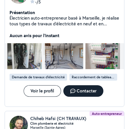
-/5
Présentation
Électricien auto-entrepreneur basé à Marseille, je réalise
tous types de travaux d'électricité en neuf et en
rénovation : installation électrique complète, mise aux
normes, dépannage, remplacement de tableaux
Aucun avis pour l'instant
électriques, prises, interrupteurs, éclairage, VMC et
petits travaux électriques. Je me déplace rapidement à
Marseille et dans les environs. Travail soigné, sérieux et
devis gratuit
Demande de travaux d’électricité
Raccordement de tableau électrique
Voir le profil
Contacter
Auto-entrepreneur
Chiheb Hafsi (CH TRAVAUX)
Clim plomberie et électricité
Marseille (Sainte-Agnes)