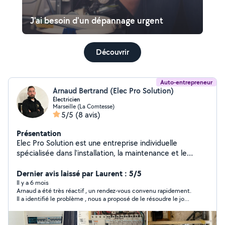
J'ai besoin d'un dépannage urgent
Découvrir
Auto-entrepreneur
Arnaud Bertrand (Elec Pro Solution)
Électricien
Marseille (La Comtesse)
5/5
(8 avis)
Présentation
Elec Pro Solution est une entreprise individuelle
spécialisée dans l'installation, la maintenance et le
dépannage électrique pour les particuliers et petites
entreprises. Basée à Marseille, je vous offre des
Dernier avis laissé par Laurent : 5/5
services de haute qualité, toujours conformes aux
Il y a 6 mois
Arnaud a été très réactif , un rendez-vous convenu rapidement.
normes de sécurité. Premier rendez-vous et
Il a identifié le problème , nous a proposé de le résoudre le jour
déplacement gratuits, ainsi que devis sans engagement
même. Merci encore
! J'interviens rapidement pour l'installation de bornes de
recharge, le dépannage d'urgence, ou tout autre besoin