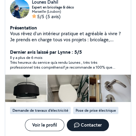
Lounes Dahil
Expert en bricolage & déco
Marseille (Loubon)
5/5
(5 avis)
Présentation
Vous rêvez d'un intérieur pratique et agréable à vivre ?
Je prends en charge tous vos projets : bricolage,
Montage et installation de meubles (IKEA, Conforama,
etc.), décoration, petits travaux, aménagement sur
Dernier avis laissé par Lynne : 5/5
mesure Chaque détail est pensé pour que votre espace
Il y a plus de 6 mois
Très heureux du service qu'a rendu Lounes , très très
soit confortable, esthétique et unique.
professionnel très compréhensif je recommande a 100% que
du positif n'hésitez pas
Demande de travaux d’électricité
Pose de prise électrique
Voir le profil
Contacter