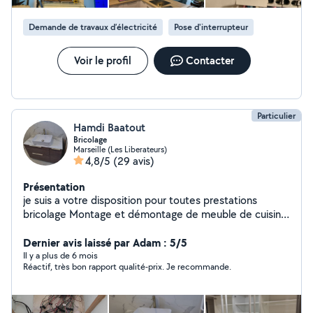
Demande de travaux d’électricité
Pose d'interrupteur
Voir le profil
Contacter
Particulier
Hamdi Baatout
Bricolage
Marseille (Les Liberateurs)
4,8/5
(29 avis)
Présentation
je suis a votre disposition pour toutes prestations
bricolage Montage et démontage de meuble de cuisine
, chambre , salle a Monge ..... Installation électrique et
réparation Installation d'eau froid et chaud et
Dernier avis laissé par Adam : 5/5
évacuation Montage de tringle ، lustre, ventilateur ,
Il y a plus de 6 mois
Réactif, très bon rapport qualité-prix. Je recommande.
lampe .... Menuiserie générale Peindre et enduit
Réparation électroménager a domicile Jardinage
Nettoyage maison , garage .... Aide déménagement ....
je suis disponible sur tous Marseille