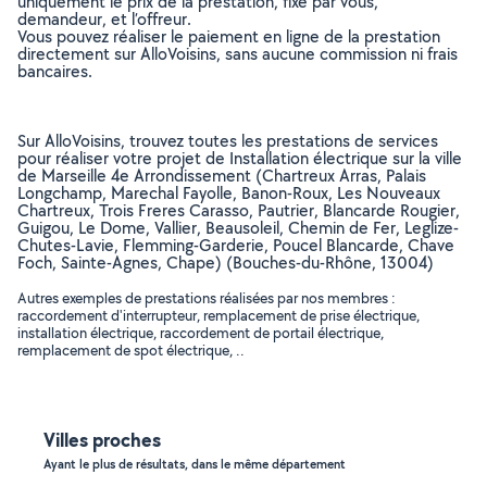
uniquement le prix de la prestation, fixé par vous,
demandeur, et l’offreur.
Vous pouvez réaliser le paiement en ligne de la prestation
directement sur AlloVoisins, sans aucune commission ni frais
bancaires.
Sur AlloVoisins, trouvez toutes les prestations de services
pour réaliser votre projet de Installation électrique sur la ville
de Marseille 4e Arrondissement (Chartreux Arras, Palais
Longchamp, Marechal Fayolle, Banon-Roux, Les Nouveaux
Chartreux, Trois Freres Carasso, Pautrier, Blancarde Rougier,
Guigou, Le Dome, Vallier, Beausoleil, Chemin de Fer, Leglize-
Chutes-Lavie, Flemming-Garderie, Poucel Blancarde, Chave
Foch, Sainte-Agnes, Chape) (Bouches-du-Rhône, 13004)
Autres exemples de prestations réalisées par nos membres :
raccordement d'interrupteur, remplacement de prise électrique,
installation électrique, raccordement de portail électrique,
remplacement de spot électrique, ..
Villes proches
Ayant le plus de résultats, dans le même département