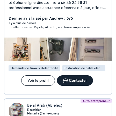
téléphone ligne directe : zero six 46 24 58 31
professionnel avec assurance décennale à jour, effectue
tout travaux dans la maison , 20 années d'expérience
dans mon bagage . Si besoin Téléphonez directement
Dernier avis laissé par Andrew : 5/5
Il y a plus de 6 mois
Excellent ouvrier! Rapide, Attentif, and travail impeccable.
Demande de travaux d’électricité
Installation de câble électrique
Voir le profil
Contacter
Auto-entrepreneur
Belal Arab (AB elec)
Électricien
Marseille (Sainte-Agnes)