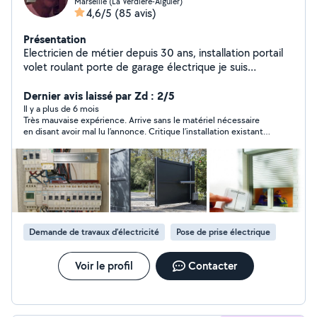
Marseille (La Verdiere-Aiguier)
4,6/5
(85 avis)
Présentation
Electricien de métier depuis 30 ans, installation portail
volet roulant porte de garage électrique je suis
passionné de bricolagemontage de meuble soudure et
bien d'autre chose En près retraite je reste actif et
Dernier avis laissé par Zd : 2/5
disponible vos travaux Cordialement CHACHA
Il y a plus de 6 mois
Très mauvaise expérience. Arrive sans le matériel nécessaire
en disant avoir mal lu l’annonce. Critique l’installation existante
et un diagnostic officiel pour créer de la peur, puis tente de
proposer une rénovation complète injustifiée. Travail
incohérent : prise fixée avec de l’adhésif, câbles laissés sans
goulotte, et chantier laissé en désordre pour une simple prise.
Attitude lourde et peu professionnelle. À éviter.
Demande de travaux d’électricité
Pose de prise électrique
Voir le profil
Contacter