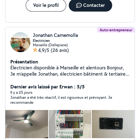
Voir le profil
Contacter
Auto-entrepreneur
Jonathan Carnemolla
Electricien
Marseille (Dellepiane)
4,9/5
(26 avis)
Présentation
Électricien disponible à Marseille et alentours Bonjour,
Je m'appelle Jonathan, électricien bâtiment & tertiaire.
Je propose mes services pour : Installation neuve &
rénovation Dépannage rapide Mise aux normes
Dernier avis laissé par Erwan : 5/5
Domotique Basé dans le 7ème arrondissement de
Il y a 25 jours
Jonathan a été très réactif, il est rigoureux et prévoyant. Je
Marseille je me déplace dans toute la ville et les
recommande
environs. N'hésitez pas à me contacter pour vos travaux
ou dépannages électriques, je vous réponds
rapidement.