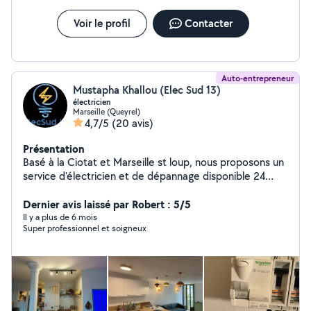
Voir le profil
Contacter
Auto-entrepreneur
Mustapha Khallou (Elec Sud 13)
électricien
Marseille (Queyrel)
4,7/5
(20 avis)
Présentation
Basé à la Ciotat et Marseille st loup, nous proposons un
service d'électricien et de dépannage disponible 24
heures sur 24, 7 jours sur 7 dans la région de Marseille à
Toulon. Nos services comprennent la mise aux normes
Dernier avis laissé par Robert : 5/5
et maintenance de votre installation électrique, la
Il y a plus de 6 mois
Super professionnel et soigneux
rénovation électrique et tout autre nature de travaux
d'électricité. N'hésitez pas à nous contacter en cas de
dépannage ou pour obtenir un devis pour des petits
travaux, nous vous répondrons dans les plus brefs délais.