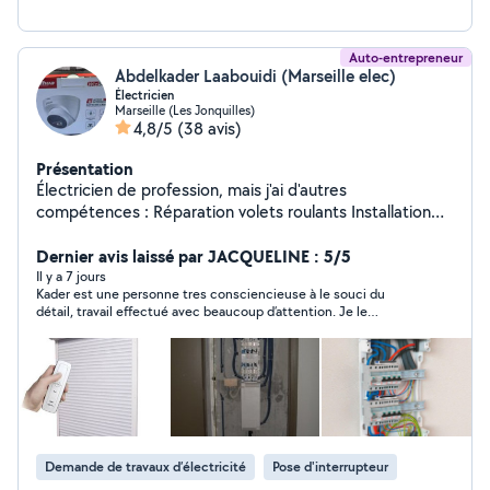
Auto-entrepreneur
Abdelkader Laabouidi (Marseille elec)
Électricien
Marseille (Les Jonquilles)
4,8/5
(38 avis)
Présentation
Électricien de profession, mais j'ai d'autres
compétences : Réparation volets roulants Installation
électrique Dépannage Placo Réparation des
smartphones Réparation des PC portable Réparation
Dernier avis laissé par JACQUELINE : 5/5
des PC fixe
Il y a 7 jours
Kader est une personne tres consciencieuse à le souci du
détail, travail effectué avec beaucoup d’attention. Je le
conseille, car il est parfait dans son domaine. Je ferais encore
affaire avec lui
Demande de travaux d’électricité
Pose d'interrupteur