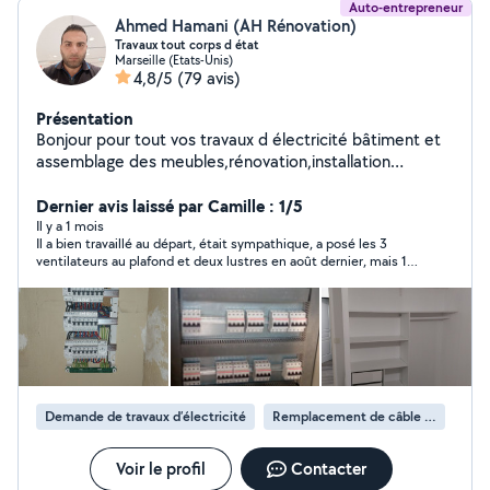
Auto-entrepreneur
Ahmed Hamani (AH Rénovation)
Travaux tout corps d état
Marseille (Etats-Unis)
4,8/5
(79 avis)
Présentation
Bonjour pour tout vos travaux d électricité bâtiment et
assemblage des meubles,rénovation,installation
clim,peinture,plomberie Tous qui est travaux de
bâtiment et fixations et tout travaux de bricolage n
Dernier avis laissé par Camille : 1/5
hésitez pas à me contacter merci
Il y a 1 mois
Il a bien travaillé au départ, était sympathique, a posé les 3
ventilateurs au plafond et deux lustres en août dernier, mais 1
an après ne veux pas se déplacer pour resserer les boulons d'un
des trois ventilateurs qui a été mal serré au montagne et qui
bouge (pas de disponibilité de tout l'été soit disant on est le 25
juin) c'est dangereux du coup. Il me dit que c'est pas à cause
du montage (on s'en ai servi que fin août l'année dernière). Je
vais devoir faire appel à quelqu'un d'autre sinon quel intérêt
d'installer des ventilateurs au plafond. J'aurais payé le
déplacement mais il a pas voulu du tout venir.... trop occupé
Demande de travaux d’électricité
Remplacement de câble électrique
pas fiable
Voir le profil
Contacter