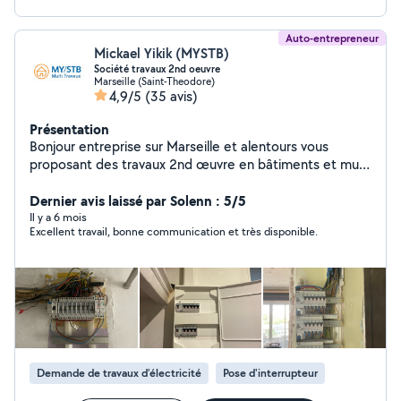
Auto-entrepreneur
Mickael Yikik (MYSTB)
Société travaux 2nd oeuvre
Marseille (Saint-Theodore)
4,9/5
(35 avis)
Présentation
Bonjour entreprise sur Marseille et alentours vous
proposant des travaux 2nd œuvre en bâtiments et multi
technique tels : - Électricité - Plomberie - Maçonnerie
********************************************* - Cuisine/ SDB /
Dernier avis laissé par Solenn : 5/5
Dépannage Express
Il y a 6 mois
Excellent travail, bonne communication et très disponible.
********************************************* - Pompe de
relevage *********************************************
Demande de travaux d’électricité
Pose d'interrupteur