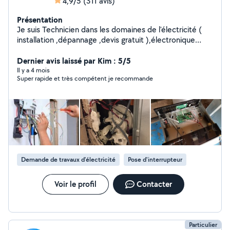
4,9/5
(311 avis)
Présentation
Je suis Technicien dans les domaines de l'électricité (
installation ,dépannage ,devis gratuit ),électronique
,électroménager( Machine a laver ,cafetière ,etc) .Je
suis aussi spécialisé dans la réparation des ordinateurs
Dernier avis laissé par Kim : 5/5
coté hard ou soft .
Il y a 4 mois
Super rapide et très compétent je recommande
Demande de travaux d’électricité
Pose d'interrupteur
Voir le profil
Contacter
Particulier