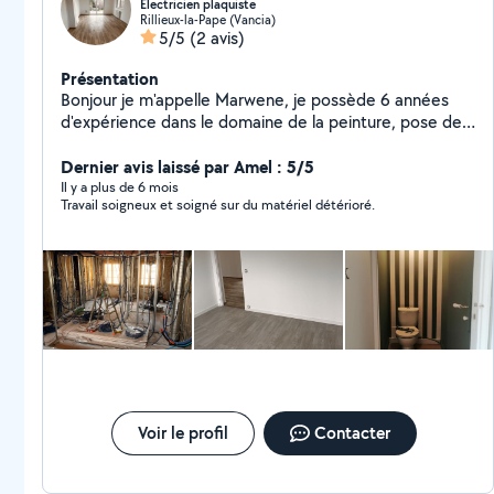
Electricien plaquiste
Rillieux-la-Pape (Vancia)
5/5
(2 avis)
Présentation
Bonjour je m'appelle Marwene, je possède 6 années
d'expérience dans le domaine de la peinture, pose de
parquet, placo, petite
démolition,électricité,déménagement. N'hésitez pas à
Dernier avis laissé par Amel : 5/5
me contacter. À bientôt.
Il y a plus de 6 mois
Travail soigneux et soigné sur du matériel détérioré.
Voir le profil
Contacter