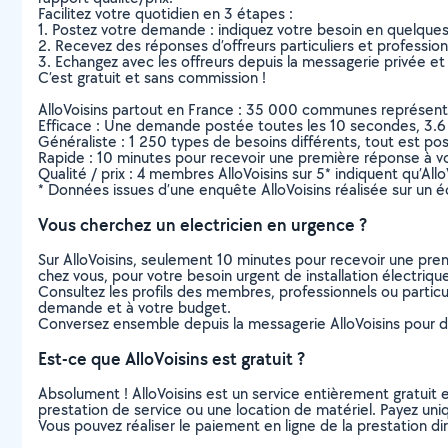
Facilitez votre quotidien en 3 étapes :
1. Postez votre demande : indiquez votre besoin en quelque
2. Recevez des réponses d’offreurs particuliers et professio
3. Echangez avec les offreurs depuis la messagerie privée et 
C’est gratuit et sans commission !
AlloVoisins partout en France : 35 000 communes représentées 
Efficace : Une demande postée toutes les 10 secondes, 3.6
Généraliste : 1 250 types de besoins différents, tout est poss
Rapide : 10 minutes pour recevoir une première réponse à 
Qualité / prix : 4 membres AlloVoisins sur 5* indiquent qu’All
* Données issues d’une enquête AlloVoisins réalisée sur un é
Vous cherchez un electricien en urgence ?
Sur AlloVoisins, seulement 10 minutes pour recevoir une p
chez vous, pour votre besoin urgent de installation électriqu
Consultez les profils des membres, professionnels ou particuli
demande et à votre budget.
Conversez ensemble depuis la messagerie AlloVoisins pour de
Est-ce que AlloVoisins est gratuit ?
Absolument ! AlloVoisins est un service entièrement gratuit 
prestation de service ou une location de matériel. Payez uniq
Vous pouvez réaliser le paiement en ligne de la prestation di