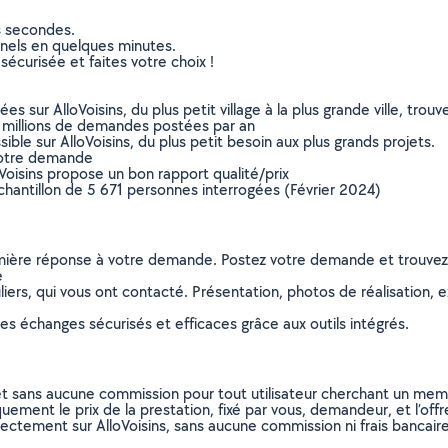
s secondes.
nnels en quelques minutes.
sécurisée et faites votre choix !
sur AlloVoisins, du plus petit village à la plus grande ville, tro
 millions de demandes postées par an
ible sur AlloVoisins, du plus petit besoin aux plus grands projets.
votre demande
oVoisins propose un bon rapport qualité/prix
chantillon de 5 671 personnes interrogées (Février 2024)
remière réponse à votre demande. Postez votre demande et trouve
e
ers, qui vous ont contacté. Présentation, photos de réalisation, exp
s échanges sécurisés et efficaces grâce aux outils intégrés.
et sans aucune commission pour tout utilisateur cherchant un membre
uement le prix de la prestation, fixé par vous, demandeur, et l’offr
rectement sur AlloVoisins, sans aucune commission ni frais bancaire