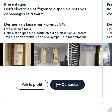
Présentation
Pr
Heidi électricien et frigoriste disponible pour vos
Bon
dépannages et travaux
vo
cor
Dernier avis laissé par Florent : 5/5
diplômé. Nouveau
Der
par
Il y a plus de 6 mois
Il 
Heidi a été super. Un électricien qui ne laisse rien au hasard.
Trè
et déce
Trés pro et trés rapide. Et en plus sympa. Je le recommande.
sai
po
Trè
él
VO
Voir le profil
Contacter