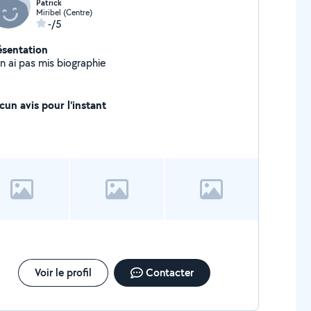
Patrick
Miribel (Centre)
-/5
ésentation
n ai pas mis biographie
cun avis pour l'instant
Voir le profil
Contacter