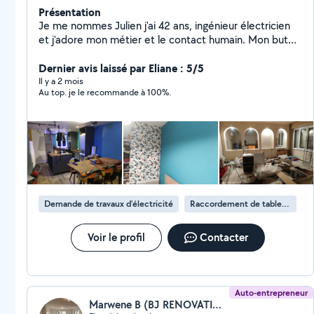
Présentation
Je me nommes Julien j'ai 42 ans, ingénieur électricien
et j'adore mon métier et le contact humain. Mon but
est de vous accompagner dans vos projets et d'avoir
un rôle très pédagogique sur la manière d'ont le travail
Dernier avis laissé par Eliane : 5/5
doit d'effectué et la raison des choix technique ç
Il y a 2 mois
Au top. je le recommande à 100%.
choisir. Mes 3 pôles d'interventions: - Rénovation
complète d'une installation électrique -
Ajout/déplacement de prises/interrupteurs -
Changement d'un tableau électrique en remettant
l'ensemble complètement à plat. Ayant la garantie
décennale j'ai tout intérêt à bien faire les choses
Demande de travaux d’électricité
Raccordement de tableau électrique
Voir le profil
Contacter
Auto-entrepreneur
Marwene B (BJ RENOVATION)