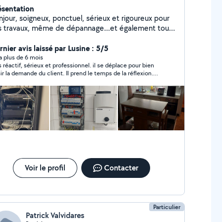
ésentation
jour, soigneux, ponctuel, sérieux et rigoureux pour
s travaux, même de dépannage...et également tous
ps d'état (T.C.E) Professionnel Artisan déclaré et
té !!! maintenant vous pouvez payer
nier avis laissé par Lusine : 5/5
 CB. Assurance responsabilité civile professionnelle
y a plus de 6 mois
s réactif, sérieux et professionnel. il se déplace pour bien
nnale 2024. Bientôt ouverture de magasin SAV
sir la demande du client. Il prend le temps de la réflexion.
ur réparer vos moteurs de volets roulants
s bon relationnel. je vous conseillais 100 %.
ectriques...NE JETEZ PLUS VOS MOTEURS DE
LETS ROULANTS ÉLECTRIQUES...
Voir le profil
Contacter
Particulier
Patrick Valvidares