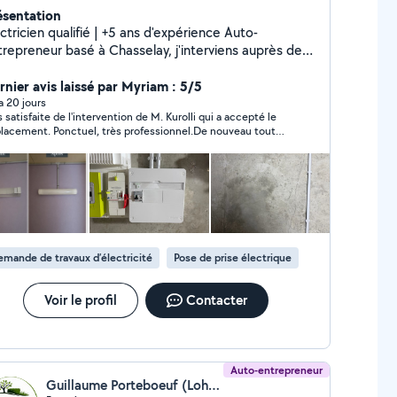
ésentation
ctricien qualifié | +5 ans d'expérience Auto-
trepreneur basé à Chasselay, j'interviens auprès des
ticuliers et des professionnels pour tous vos travaux
é. Mes prestations : Dépannage électrique
rnier avis laissé par Myriam : 5/5
ctrique complète Installation
 a 20 jours
s satisfaite de l'intervention de M. Kurolli qui a accepté le
que en neuf Mise aux normes NFC 15-100
lacement. Ponctuel, très professionnel.De nouveau tout
leaux électriques et protections Éclairages
ionne grâce à son intervention. Je recommande cet
eurs et extérieurs Prises, interrupteurs, VMC
san .
he de panne Installation de prises renforcées
aration et accompagnement Consuel
l propre et soigné Devis gratuit Respect des
isés Intervention rapide Devis
tuit et intervention rapide sur Chasselay,
mande de travaux d’électricité
Pose de prise électrique
lefranche-sur-Saône, Dardilly, Limonest et Lyon
est.
Voir le profil
Contacter
Auto-entrepreneur
Guillaume Porteboeuf (Lohmgarden)