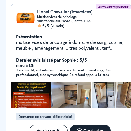
Auto-entrepreneur
Lionel Chevalier (lcservices)
Multiservices de bricolage
Villefranche-sur-Saône (Centre-Ville-Nord)
5/5
(4 avis)
Présentation
multiservices de bricolage à domicile dressing, cuisine,
meuble , aménagement.... tres polyvalent , tarif
transparent avant intervention ... répond a toutes
demandes de renseignements
Dernier avis laissé par Sophie : 5/5
mardi à 13h
Très réactif, est intervenu très rapidement, travail soigné et
professionnel, très sympathique. Je referai appel à lui très
rapidement. Je recommande vivement
Demande de travaux d’électricité
Voir le profil
Contacter