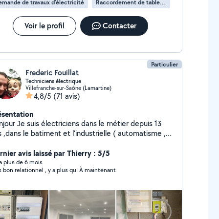
mande de travaux d’électricité
Raccordement de tableau électrique
Voir le profil
Contacter
Particulier
Frederic Fouillat
Techniciens électrique
Villefranche-sur-Saône (Lamartine)
4,8/5
(71 avis)
ésentation
jour Je suis électriciens dans le métier depuis 13
 ,dans le batiment et l'industrielle ( automatisme ,
timent, domotique....). J'ai aussi des connaissances
plomberie et je suis très bricoleur
nier avis laissé par Thierry : 5/5
y a plus de 6 mois
s bon relationnel , y a plus qu. À maintenant