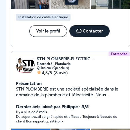
luminaires intérieurs et extérieurs Modifications et
extensions de circuits électriques Dépannage
électrique rapide Installation de bornes IRVE (recharge
Installation de câble électrique
électrique résidentielle, tertiaire ou en copropriété)
Voir le profil
Contacter
Entreprise
STN PLOMBERIE-ELECTRICITE
Électricité - Plomberie
Quincieux (Quincieux)
4,5/5
(8 avis)
Présentation
STN PLOMBERIE est une société spécialisée dans le
domaine de la plomberie et l'électricité. Nous
intervenons également dans les projets de plâtreries
Dernier avis laissé par Philippe : 5/5
Il y a plus de 6 mois
Du super travail soigné rapide et efficace Toujours à l’écoute du
client Bon rapport qualité prix