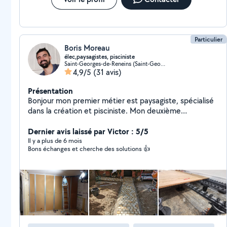
Particulier
Boris Moreau
élec,paysagistes, pisciniste
Saint-Georges-de-Reneins (Saint-Georges-de-Reneins)
4,9/5
(31 avis)
Présentation
Bonjour mon premier métier est paysagiste, spécialisé
dans la création et pisciniste. Mon deuxième
électricien et une passion pour les énergies
renouvelables. Mon troisième, la rénovation générale
Dernier avis laissé par Victor : 5/5
pertinente. Fournisseur de fenêtres pas cher prix pro et
Il y a plus de 6 mois
Bons échanges et cherche des solutions 👍
très isolante PVC alu bois N'hésitez pas à me
contacter. Boris. 06et12et05et38et07 =)