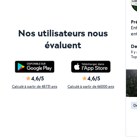
Pr
Entretie
Nos utilisateurs nous
ent
To
évaluent
Tai
Der
forme. - Débroussa
Il y
Top
envah
pl
Je 
Ch
4,6/5
4,6/5
attention. - Po
Calculé à partir de 48731 avis
Calculé à partir de 66000 avis
à l
EN
IM
De
VOTRE DEV
pour
ac