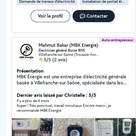
Demande de travaux d’électricité
Installation de portail électrique
Voir le profil
Contacter
Auto-entrepreneur
Mahmut Bakar (MBK Energie)
Electricien général Borne IRVE
Villefranche-sur-Saône (Troussier-Fongraine)
5/5
(2 avis)
Présentation
MBK Énergie est une entreprise d'électricité générale
basée à Villefranche-sur-Saône, spécialisée dans les
installations électriques pour le neuf et la rénovation,
ainsi que dans la pose de bornes de recharge pour
Dernier avis laissé par Christelle : 5/5
véhicules électriques (IRVE). Nous intervenons auprès
Il y a plus de 6 mois
Super ! Très ponctuel, travail minutieux Encore merci , je
des particuliers, professionnels et collectivités dans
recommande MBK Énergie
toute la région et ses environs. Nos services : Travaux
d'électricité générale : installation, rénovation, mise aux
normes Pose et remplacement de prises,
interrupteurs, tableaux électriques Installation de