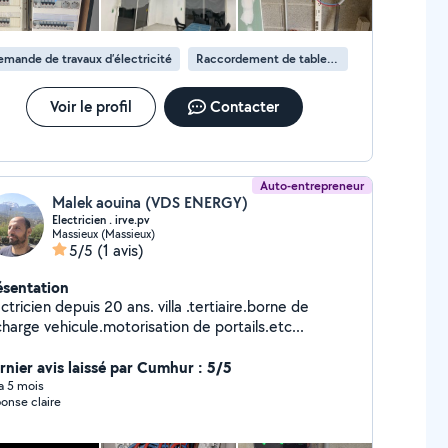
mande de travaux d’électricité
Raccordement de tableau électrique
Voir le profil
Contacter
Auto-entrepreneur
Malek aouina (VDS ENERGY)
Electricien . irve.pv
Massieux (Massieux)
5/5
(1 avis)
ésentation
ctricien depuis 20 ans. villa .tertiaire.borne de
harge vehicule.motorisation de portails.etc...
rnier avis laissé par Cumhur : 5/5
 a 5 mois
onse claire