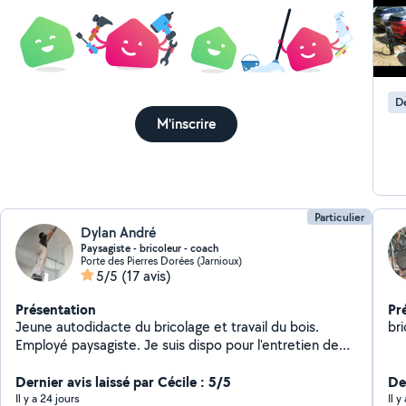
De
M'inscrire
Particulier
Dylan André
Paysagiste - bricoleur - coach
Porte des Pierres Dorées (Jarnioux)
5/5
(17 avis)
Présentation
Pr
Jeune autodidacte du bricolage et travail du bois.
br
Employé paysagiste. Je suis dispo pour l'entretien de
votre jardin, création paysagère, création et rénovation
de gazon. Bricolage intérieur ou extérieur, réalisation de
Dernier avis laissé par Cécile : 5/5
De
meuble-cuisine-arbre à chat et autre sur mesure, ainsi
Il y a 24 jours
Il 