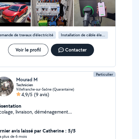
mande de travaux d’électricité
Installation de câble électrique
Voir le profil
Contacter
Particulier
Mourad M
Technicien
Villefranche-sur-Saône (Quarantaine)
4,9/5
(9 avis)
ésentation
icolage, livraison, déménagement...
rnier avis laissé par Catherine : 5/5
y a plus de 6 mois