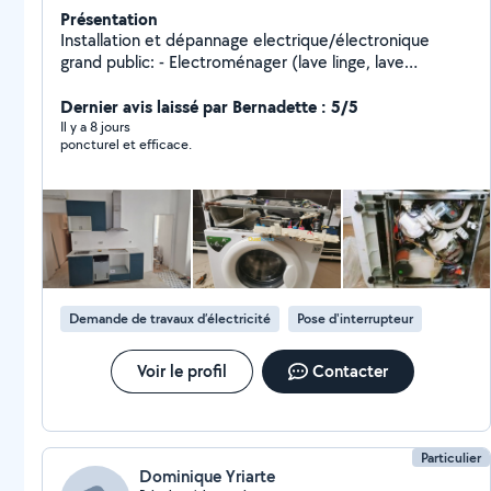
Présentation
Installation et dépannage electrique/électronique
grand public: - Electroménager (lave linge, lave
vaisselle, four, réfrigérateur,...), informatique - TV, HIFI -
Automatisme (portail, store,..) - Domotique -
Dernier avis laissé par Bernadette : 5/5
installation/rénovation électrique Travaillant dans le
Il y a 8 jours
poncturel et efficace.
domaine de la conception électronique, l'électricité
ainsi que l'électronique sont mes domaines de
prédilection. Et je répare les moteurs de stores
électrique (SOMFY, BUBENDORFF,..)
Demande de travaux d’électricité
Pose d'interrupteur
Voir le profil
Contacter
Particulier
Dominique Yriarte