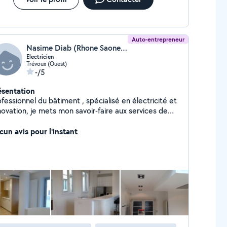
Auto-entrepreneur
Nasime Diab (Rhone Saone Vallee Electricite)
Electricien
Trévoux (Ouest)
-/5
ésentation
fessionnel du bâtiment , spécialisé en électricité et
novation, je mets mon savoir-faire aux services de
s projets. Je vous accompagne avec sérieux, un
vail de qualité au juste prix.
cun avis pour l'instant