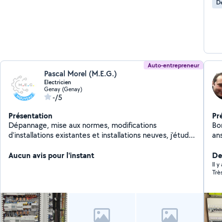
De
Auto-entrepreneur
Pascal Morel (M.E.G.)
Electricien
Genay (Genay)
-/5
Présentation
Pr
Dépannage, mise aux normes, modifications
Bon
d'installations existantes et installations neuves, j'étudie
ans
tout projet électrique. Avec un retour d'expérience de
ba
15 ans en électricité générale votre projet sera entre
Aucun avis pour l'instant
en 
Der
de bonnes mains. Conseils, travail soigné et tarifs
Il 
Trè
attractifs.