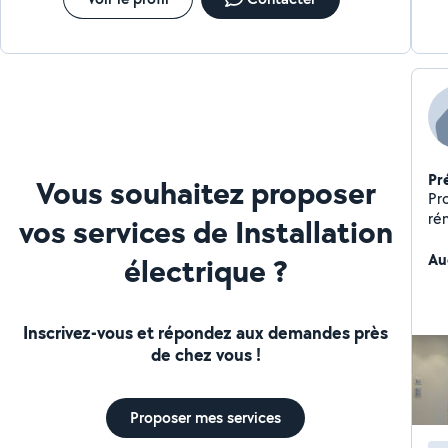
dans le respect de votre environnement et de vos
attentes. Notre savoir-faire à votre service Nous vous
accompagnons av
Pr
Vous souhaitez proposer
Pro
ré
vos services de Installation
vo
tra
Au
électrique ?
Inscrivez-vous et répondez aux demandes près
de chez vous !
Proposer mes services