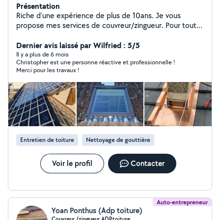
Présentation
Riche d'une expérience de plus de 10ans. Je vous
propose mes services de couvreur/zingueur. Pour toute
questions n'hésitais pas à me contacter. Cordialement.
ChrisToit.
Dernier avis laissé par Wilfried : 5/5
Il y a plus de 6 mois
Christopher est une personne réactive et professionnelle !
Merci pour les travaux !
Entretien de toiture
Nettoyage de gouttière
Voir le profil
Contacter
Auto-entrepreneur
Yoan Ponthus (Adp toiture)
Couvreur /zingueur ADPtoiture