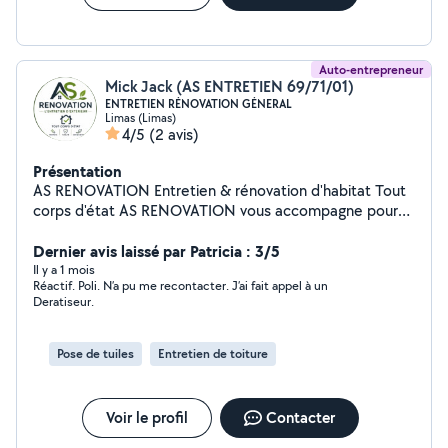
Auto-entrepreneur
Mick Jack (AS ENTRETIEN 69/71/01)
ENTRETIEN RÉNOVATION GÉNERAL
Limas (Limas)
4/5
(2 avis)
Présentation
AS RENOVATION Entretien & rénovation d'habitat Tout
corps d'état AS RENOVATION vous accompagne pour
tous vos travaux d'entretien, d'aménagement et de
rénovation extérieure. Une équipe sérieuse et réactive
Dernier avis laissé par Patricia : 3/5
à votre service pour prendre soin de votre habitation
Il y a 1 mois
Réactif. Poli. N’a pu me recontacter. J’ai fait appel à un
avec des prestations propres, soignées et durables.
Deratiseur.
Entretien extérieur Nettoyage & rénovation Espaces
verts Peinture & finitions Petits travaux & dépannage
Tout corps d'état Intervention rapide Devis &
Pose de tuiles
Entretien de toiture
déplacement gratuits Travail soigné et professionnel AS
RENOVATION La qualité et la confiance au service de
votre habitat.
Voir le profil
Contacter