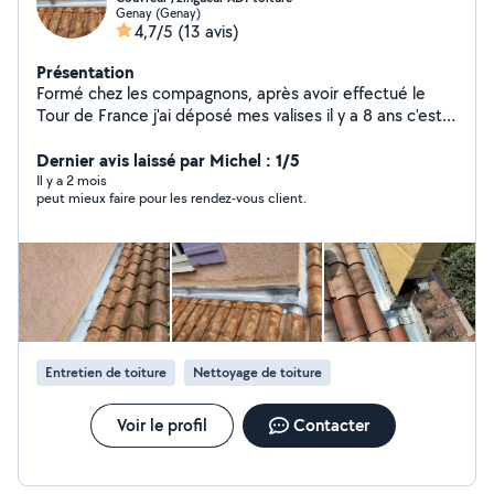
Genay (Genay)
4,7/5
(13 avis)
Présentation
Formé chez les compagnons, après avoir effectué le
Tour de France j'ai déposé mes valises il y a 8 ans c'est
pour moi plus qu'un métier une passion je serai
m'adapter à toute sorte de mission sur vos toitures
Dernier avis laissé par Michel : 1/5
(charpente couverture zinguerie habillage bandeaux
Il y a 2 mois
peut mieux faire pour les rendez-vous client.
pose de velux demoussage )
Entretien de toiture
Nettoyage de toiture
Voir le profil
Contacter