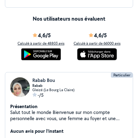
Nos utilisateurs nous évaluent
4,6/5
4,6/5
Calculé à partir de 48803 avis
Calculé à partir de 66000 avis
Particulier
Rabab Bou
Rabab
Gleizé (Le Bourg La Claire)
-/5
Présentation
Salut tout le monde Bienvenue sur mon compte
personnelle avec vous, une femme au foyer et une
mère de trois enfants. Parmi mes loisirs c'edécoration ,
la cuisine et la préparation du gâteau traditionnel. J'aime
Aucun avis pour l'instant
la lecture et une vie sociale et paisible. Je respecte tout