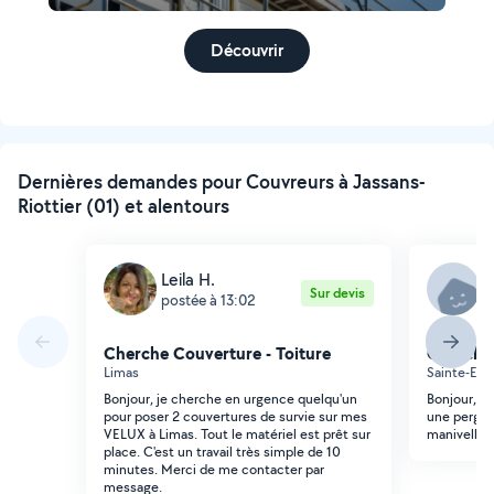
Découvrir
Dernières demandes pour Couvreurs à Jassans-
Riottier (01) et alentours
Leila H.
C
Sur devis
postée à 13:02
p
Cherche Couverture - Toiture
Cherche 
Limas
Sainte-Eu
Bonjour, je cherche en urgence quelqu'un
Bonjour, je
pour poser 2 couvertures de survie sur mes
une pergola
VELUX à Limas. Tout le matériel est prêt sur
manivelle e
place. C'est un travail très simple de 10
minutes. Merci de me contacter par
message.