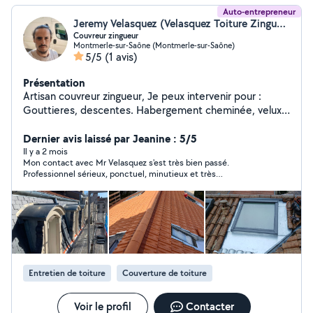
Auto-entrepreneur
Jeremy Velasquez (Velasquez Toiture Zinguerie)
Couvreur zingueur
Montmerle-sur-Saône (Montmerle-sur-Saône)
5/5
(1 avis)
Présentation
Artisan couvreur zingueur, Je peux intervenir pour :
Gouttieres, descentes. Habergement cheminée, velux.
Habillage aluminium. Entretien toiture (
démoussage...etc) Toiture complète Réfection de
Dernier avis laissé par Jeanine : 5/5
toiture. ...
Il y a 2 mois
Mon contact avec Mr Velasquez s'est très bien passé.
Professionnel sérieux, ponctuel, minutieux et très
sympathique.
Entretien de toiture
Couverture de toiture
Voir le profil
Contacter