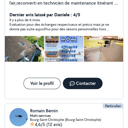
l'air,reconverti en technicien de maintenance itinérant .
Ayant beaucoup de temps libre j'aimerais faire profiter
les gens de mes compétences accumulé . je suis
Dernier avis laissé par Daniele : 4/5
également télé pilote drone professionnel pour vos
Il y a plus de 6 mois
Evaluation pour des échanges respectueux et précis mais je ne
photo et vidéo aérienne également pour le nettoyage
donne pas suite aujurd'hui pour des raisons personnelles hors
de vos toiture /facade par drone . Tout mes drones ont
prestation proposée ET tarifaire correcte Adresse que je garde
l'assurance RC Pro. N'hésitez plus à me demander un
pour un besoin programmé ultérieurement
devis pour vos gros travaux.
Voir le profil
Contacter
Particulier
Romain Bernin
Multi-services
Bourg-Saint-Christophe (Bourg-Saint-Christophe)
4,6/5
(12 avis)