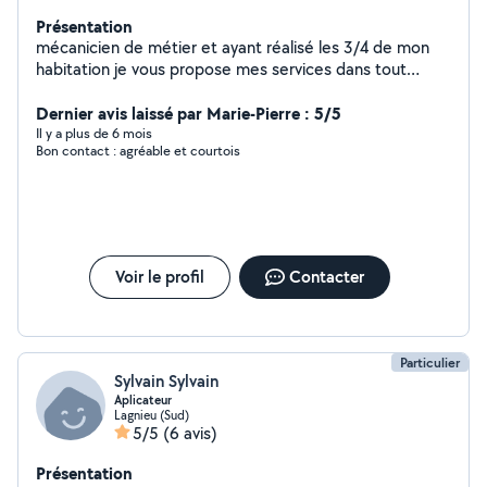
Présentation
mécanicien de métier et ayant réalisé les 3/4 de mon
habitation je vous propose mes services dans tout
corps de métiers: maçon, charpentier, couvreur,
menuisier, peintre en bâtiment conseiller et poseur de
Dernier avis laissé par Marie-Pierre : 5/5
panneaux photovoltaique... mais aussi mécanicien,
Il y a plus de 6 mois
Bon contact : agréable et courtois
peintre en carrosserie,nettoyage et désinfection
automobile et poids lourds, restaurateur d'outils,
couteliers mais encore dans le monde du service
intérieur de l'habitat: ménage, repassage, vitres.... ne
pas hésiter à me solliciter et je vous ferais un devis
selon mes capacités. vous pouvez me contacter
Voir le profil
Contacter
directement par Facebook à bernin romain
Particulier
Sylvain Sylvain
Aplicateur
Lagnieu (Sud)
5/5
(6 avis)
Présentation