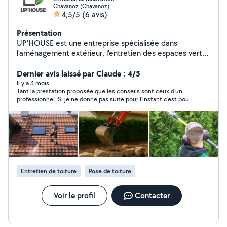
Chavanoz (Chavanoz)
4,5/5
(6 avis)
Présentation
UP'HOUSE est une entreprise spécialisée dans
l'aménagement extérieur, l'entretien des espaces verts
et les travaux de remise en état. Nous intervenons
auprès des particuliers pour des prestations complètes
Dernier avis laissé par Claude : 4/5
et maîtrisées : Entretien des espaces verts : tonte,
Il y a 3 mois
Tant la prestation proposée que les conseils sont ceux d'un
débroussaillage, taille, élagage, abattage, remise en
professionnel. Si je ne donne pas suite pour l'instant c'est pour
état de jardin. Terrassement & enrochement : création
des raisons personnelles.
ou reprise de chemins, nivellement, tranchées,
stabilisation et soutènement. Clôtures &
aménagements extérieurs : pose de grillage, piquets,
finitions et petits travaux de maçonnerie extérieure.
Nettoyage haute pression : façades, terrasses, murs,
allées, dalles. Entretien de toiture : démoussage,
Entretien de toiture
Pose de toiture
nettoyage, traitement préventif.
Voir le profil
Contacter