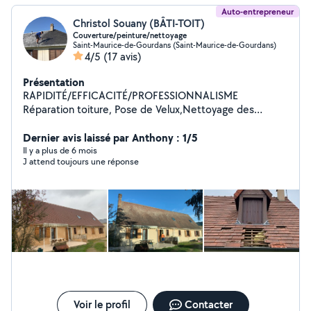
Auto-entrepreneur
Christol Souany (BÂTI-TOIT)
Couverture/peinture/nettoyage
Saint-Maurice-de-Gourdans (Saint-Maurice-de-Gourdans)
4/5
(17 avis)
Présentation
RAPIDITÉ/EFFICACITÉ/PROFESSIONNALISME
Réparation toiture, Pose de Velux,Nettoyage des
bâtiments extérieur peinture sur toiture et
façade,nettoyage gouttière intérieur, recherche est
Dernier avis laissé par Anthony : 1/5
réparation fuite d'eaux,pose de bac acier, traitement
Il y a plus de 6 mois
J attend toujours une réponse
anti-mousse,Étanchéité sur toiture,hydrofuge peinture
Sur façade Devis et déplacement gratuit
Voir le profil
Contacter