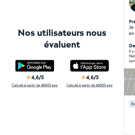
Pr
Je s
Nos utilisateurs nous
en o
cr
évaluent
photovolt
Der
cou
Il 
Nat
bi
sym
4,6/5
4,6/5
Calculé à partir de 48803 avis
Calculé à partir de 66000 avis
En