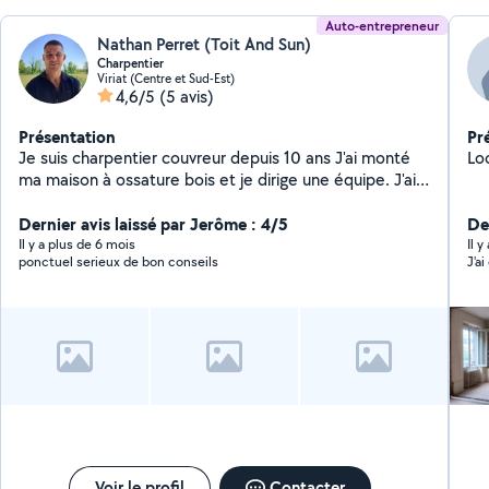
Auto-entrepreneur
Nathan Perret (Toit And Sun)
Charpentier
Viriat (Centre et Sud-Est)
4,6/5
(5 avis)
Présentation
Pr
Je suis charpentier couvreur depuis 10 ans J'ai monté
Loc
ma maison à ossature bois et je dirige une équipe. J'ai
également créé mon entreprise dans le nettoyage de
panneaux photovoltaïques. Je peux satisfaire pour des
Dernier avis laissé par Jerôme : 4/5
De
travaux de couverture car je maîtrise très bien se
Il y a plus de 6 mois
Il 
ponctuel serieux de bon conseils
J'a
domaine
Voir le profil
Contacter