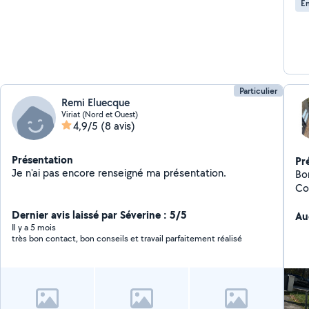
En
Particulier
Remi Eluecque
Viriat (Nord et Ouest)
4,9/5
(8 avis)
Présentation
Pr
Je n'ai pas encore renseigné ma présentation.
Bonjour je me
Couvre
pression Recherch
Dernier avis laissé par Séverine : 5/5
extérieur Je fait
Au
Il y a 5 mois
10 m3 
très bon contact, bon conseils et travail parfaitement réalisé
aut