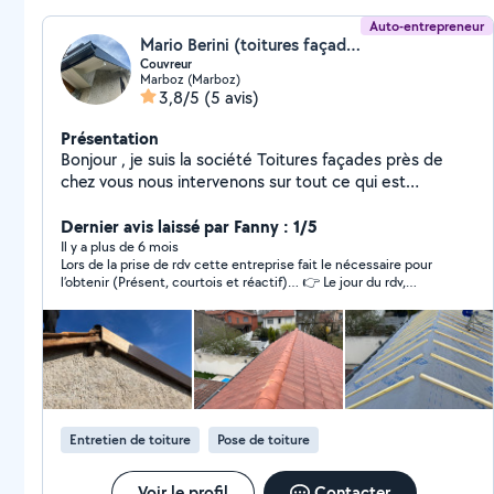
Auto-entrepreneur
Mario Berini (toitures façades)
Couvreur
Marboz (Marboz)
3,8/5
(5 avis)
Présentation
Bonjour , je suis la société Toitures façades près de
chez vous nous intervenons sur tout ce qui est
rénovation extérieur . Rénovation Toitures habillage
PVC Habillage, bandeau, aluminium
Dernier avis laissé par Fanny : 1/5
Il y a plus de 6 mois
Lors de la prise de rdv cette entreprise fait le nécessaire pour
l’obtenir (Présent, courtois et réactif)… 👉 Le jour du rdv,
personne ! Même pas un appel pour prévenir… Je ne suis donc
pas en mesure d’évaluer son potentiel travail… Quoique, ce
manque de sérieux veut peut être tout dire ?! Dommage…
Entretien de toiture
Pose de toiture
Voir le profil
Contacter