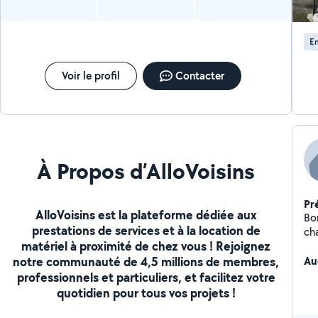
En
Voir le profil
Contacter
À Propos d’AlloVoisins
Pr
AlloVoisins est la plateforme dédiée aux
Bon
prestations de services et à la location de
cha
matériel à proximité de chez vous ! Rejoignez
sor
notre communauté de 4,5 millions de membres,
pou
Au
professionnels et particuliers, et facilitez votre
quotidien pour tous vos projets !