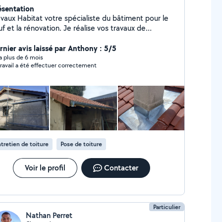
ésentation
avaux Habitat votre spécialiste du bâtiment pour le
f et la rénovation. Je réalise vos travaux de
rpente, couverture, zinguerie, peinture, isolation,
çonnerie, installation de velux et recherche de fuite
rnier avis laissé par Anthony : 5/5
 toiture. Expertise et qualité assurée contactez moi
y a plus de 6 mois
travail a été effectuer correctement
r concrétiser tous vos projets d'habitat.
tretien de toiture
Pose de toiture
Voir le profil
Contacter
Particulier
Nathan Perret