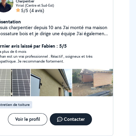
Charpentier
Viriat (Centre et Sud-Est)
5/5
(4 avis)
ésentation
uis charpentier depuis 10 ans J'ai monté ma maison
ssature bois et je dirige une équipe J'ai également
éé mon entreprise dans le nettoyage de panneaux
aïques Je peux satisfaire pour des travaux de
nier avis laissé par Fabien : 5/5
verture , charpente et zinguerie car je maîtrise très
y a plus de 6 mois
han est un vrai professionnel . Réactif , soigneux et très
en ce domaine
pathique. Je recommande fortement.
tretien de toiture
Voir le profil
Contacter