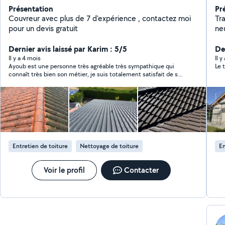
Présentation
Pr
Couvreur avec plus de 7 d'expérience , contactez moi
Tr
pour un devis gratuit
neu
cha
Dernier avis laissé par Karim : 5/5
ma
De
sur
Il y a 4 mois
Il 
Ayoub est une personne très agréable très sympathique qui
Le 
pou
connaît très bien son métier, je suis totalement satisfait de sa
prestation aussi bien sur le travail effectué que sur la réactivité
et son professionnalisme. Je recommande totalement.
Entretien de toiture
Nettoyage de toiture
En
Voir le profil
Contacter