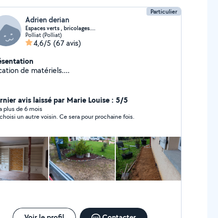
Particulier
Adrien derian
Espaces verts , bricolages....
Polliat (Polliat)
4,6/5
(67 avis)
ésentation
ation de matériels....
rnier avis laissé par Marie Louise : 5/5
y a plus de 6 mois
i choisi un autre voisin. Ce sera pour prochaine fois.
Voir le profil
Contacter