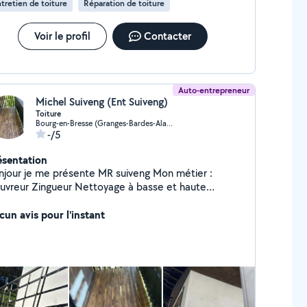
tretien de toiture
Réparation de toiture
Voir le profil
Contacter
Auto-entrepreneur
Michel Suiveng (Ent Suiveng)
Toiture
Bourg-en-Bresse (Granges-Bardes-Alagnier)
-/5
ésentation
 présente MR suiveng Mon métier :
ur Zingueur Nettoyage à basse et haute
e et réparation de fuite Peinture mur
 aussi de la location de bennes De 3 à
cun avis pour l'instant
Petite démolition Évacuation de gravats-dib-et
res Travail propre et soigné