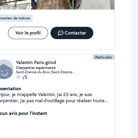
tretien de toiture
Voir le profil
Contacter
Particulier
Valentin Paris-girod
Charpentier expérimenté
Saint-Étienne-du-Bois (Saint-Étienne-du-Bois)
-/5
ésentation
jour, je m'appelle Valentin, j'ai 25 ans, je suis
rpentier, j'ai pas mal d'outillage pour réaliser toutes
tes de travaux. Je suis à la recherche de petits jobs
r me faire de l'argent
cun avis pour l'instant