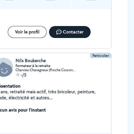
Voir le profil
Contacter
Particulier
Nils Boukerche
Formateur à la retraite
Charvieu-Chavagneux (Proche Couronne)
-/5
ésentation
ans, retraité mais actif, très bricoleur, peinture,
de, électricité et autres
entuellement,responsable et respectueux.
cun avis pour l'instant