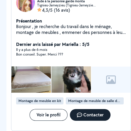
Aide à la personne garde monta
Tignieu-Jameyzieu (Tignieu-Jameyzieu)
4,3/5
(16 avis)
Présentation
Bonjour , je recherche du travail dans le ménage,
montage de meubles , emmener des personnes à leur
rendez vous administratifs, accompagné les personnes
faire leurs courses ,garde d enfants scolarisé et petits
Dernier avis laissé par Mariella : 5/5
(j ai travaillé en crèche , halte garderie , et maman
Il y a plus de 6 mois
Bon conseil. Super. Merci ???
ayant eue 6 enfants.je peux garder , rendre visite
,promener vos animaux . Je suis véhiculé, critère 2 Mes
enfants sont grands et ne vivent plus sous mon toit
Montage de meuble en kit
Montage de meuble de salle de bain en kit
Voir le profil
Contacter