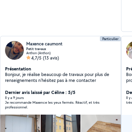
et in
décennal
mo
Particulier
Maxence caumont
Petit travaux
Anthon (Anthon)
4,7/5
(13 avis)
Présentation
Pr
Bonjour, je réalise beaucoup de travaux pour plus de
Bo
renseignements n'hésitez pas à me contacter
pr
dé
Dernier avis laissé par Céline : 5/5
ai
Der
(m
Il y a 9 jours
Il 
Je recommande Maxence les yeux fermés. Réactif, et très
trè
l'
professionnel.