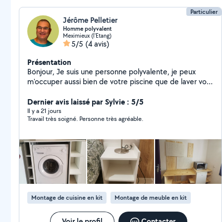
Particulier
Jérôme Pelletier
Homme polyvalent
Meximieux (l'Etang)
5/5
(4 avis)
Présentation
Bonjour, Je suis une personne polyvalente, je peux
m'occuper aussi bien de votre piscine que de laver vos
vitres, faire de la peinture ou du bricolage, etc.
Parallèlement, je peux réaliser des petits meubles ou
Dernier avis laissé par Sylvie : 5/5
bureaux sur mesure. A bientôt !
Il y a 21 jours
Travail très soigné. Personne très agréable.
Montage de cuisine en kit
Montage de meuble en kit
Voir le profil
Contacter