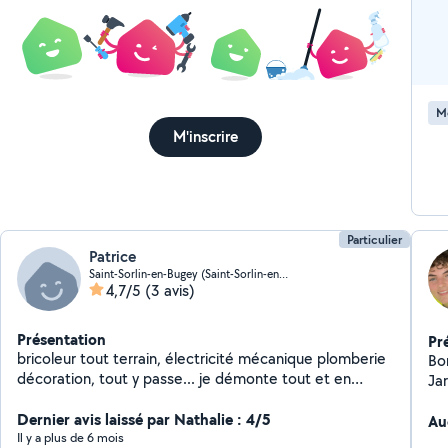
M
M'inscrire
Particulier
Patrice
Saint-Sorlin-en-Bugey (Saint-Sorlin-en-Bugey)
4,7/5
(3 avis)
Présentation
Pr
bricoleur tout terrain, électricité mécanique plomberie
Bon
décoration, tout y passe... je démonte tout et en
Jar
général cela refonctionne... je ne suis quand même pas
éga
magicien, il y a des c as désespérés.
Dernier avis laissé par Nathalie : 4/5
fo
Au
Il y a plus de 6 mois
du