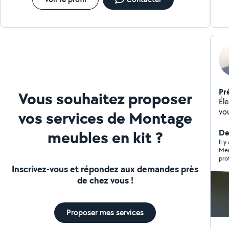
Pr
Vous souhaitez proposer
Él
vo
vos services de Montage
co
meubles en kit ?
et d'af
De
l'h
Il y
Mer
en rénova
pro
fou
nou
Inscrivez-vous et répondez aux demandes près
élect
de chez vous !
vou
vou
répo
Proposer mes services
(co
Neuf et