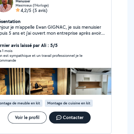
Menuisier
Meximieux (l'Horloge)
4,2/5
(5 avis)
ésentation
njour je m'appelle Ewan GIGNAC, je suis menuisier
uis 5 ans et j'ai ouvert mon entreprise après avoir
ssé 3 ans dans une entreprise lyonnaise
agencement sur mesure. Je mets un point d'honneur
nier avis laissé par Ali : 5/5
ravailler avec minutie et à prêter attention à chaque
 a 1 mois
n est sympathique et un travail professionnel je le
tail. Chaque projet que j'entreprends est une
commande
casion de transformer un espace, en apportant
cision et esthétique pour offrir un résultat à la
uteur des attentes de mes clients.
ontage de meuble en kit
Montage de cuisine en kit
Voir le profil
Contacter