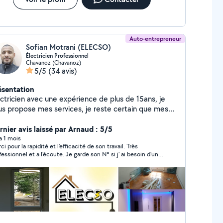
Auto-entrepreneur
Sofian Motrani (ELECSO)
Électricien Professionnel
Chavanoz (Chavanoz)
5/5
(34 avis)
ésentation
ectricien avec une expérience de plus de 15ans, je
us propose mes services, je reste certain que mes
mpétences dans ce métier me permettra de réaliser
finer vos projets. J'interviens dans le secteur de
rnier avis laissé par Arnaud : 5/5
abitat et également dans le tertiaire qu'il soit neuf ou
 a 1 mois
ci pour la rapidité et l'efficacité de son travail. Très
tion. Soyez serein et sachez que je vous
fessionnel et a l'écoute. Je garde son N° si j' ai besoin d'une
rnirai un travail dans les règles de l'art et aux normes
velle intervention
rique NFC-15-100. Soigneux et méthodique je
s réaliserai un travail propre et de qualité afin de
s satisfaire et de répondre à vos besoins. Je
nds à toutes demandes: - Electricité général
urant Fort et Faible) dans le Tertiaire et Habitation. -
 la rénovation - Remise en conformité (tableau