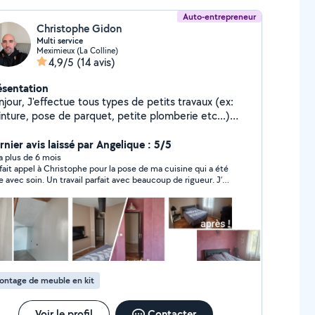
Auto-entrepreneur
Christophe Gidon
Multi service
Meximieux (La Colline)
4,9/5
(14 avis)
ésentation
e tous types de petits travaux (ex:
inture, pose de parquet, petite plomberie etc...)
nsi que du montage de meuble. Je suis aussi
sponible pour de l'aide au déménagement et autres
rnier avis laissé par Angelique : 5/5
r demande et besoin. Qualités : précis, méticuleux,
y a plus de 6 mois
i fait appel à Christophe pour la pose de ma cuisine qui a été
anisé, ponctuel, réactif.
te avec soin. Un travail parfait avec beaucoup de rigueur. J’en
s très contente. N’hésitez pas à faire appel à lui, c’est une
onne très consciencieux et très aimable. Encore merci
r ma cuisine 😁😁
ontage de meuble en kit
Voir le profil
Contacter