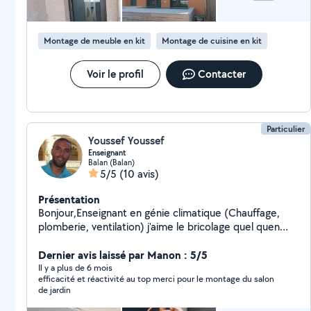
activité.
Montage de meuble en kit
Montage de cuisine en kit
Voir le profil
Contacter
Particulier
Youssef Youssef
Enseignant
Balan (Balan)
5/5
(10 avis)
Présentation
Bonjour,Enseignant en génie climatique (Chauffage,
plomberie, ventilation) j'aime le bricolage quel quen
soit le domaine. Mon travail est minutieux..je ne suis
pas artisan professionnel donc mes prix non plus .
Dernier avis laissé par Manon : 5/5
Nhésitez pas si besoin.Merci à vous.
Il y a plus de 6 mois
efficacité et réactivité au top merci pour le montage du salon
de jardin