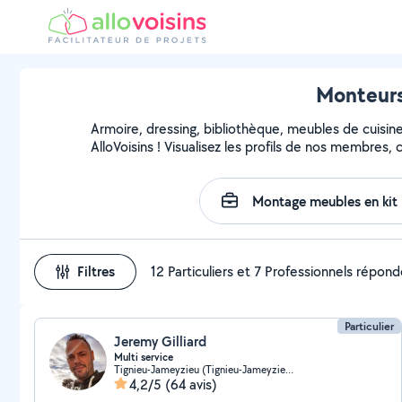
Monteurs
Armoire, dressing, bibliothèque, meubles de cuisin
AlloVoisins ! Visualisez les profils de nos membres,
Filtres
12 Particuliers et 7 Professionnels répon
Particulier
Jeremy Gilliard
Multi service
Tignieu-Jameyzieu (Tignieu-Jameyzieu)
4,2/5
(64 avis)