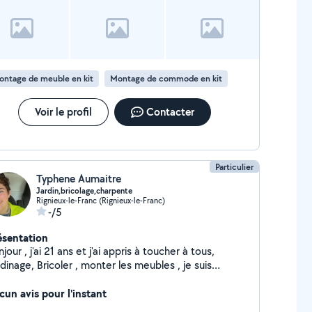
ontage de meuble en kit
Montage de commode en kit
Voir le profil
Contacter
Particulier
Typhene Aumaitre
Jardin,bricolage,charpente
Rignieux-le-Franc (Rignieux-le-Franc)
-/5
ésentation
jour , j'ai 21 ans et j'ai appris à toucher à tous,
dinage, Bricoler , monter les meubles , je suis
lement charpentière. J'ai 4 animaux à la maison, ils
nt partis de mon quotidien, donc sa me dérange pas
cun avis pour l'instant
 tout de garder d'autres animaux