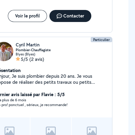
stallation) - Dépannage 7j/7 Devis gratuit, Garantie
e à jour, Pour plus d'informations contactez
i par téléphone.
Voir le profil
Contacter
Particulier
Cyril Martin
Plombier-Chauffagiste
Blyes (Blyes)
5/5
(2 avis)
ésentation
njour, Je suis plombier depuis 20 ans. Je vous
opose de réaliser des petits travaux ou petits
pannages de plomberie. Je peux également vous
der pour de petits travaux autres que la plomberie
nier avis laissé par Flavie : 5/5
ontage de meubles par exemple) ou pour
y a plus de 6 mois
s pro! ponctuel , sérieux, je recommande!
évacuation de vo encombrants.