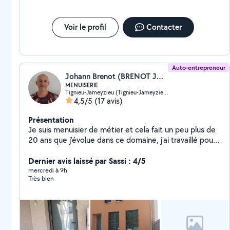
Voir le profil
Contacter
Auto-entrepreneur
Johann Brenot (BRENOT JOHANN)
MENUISERIE
Tignieu-Jameyzieu (Tignieu-Jameyzieu)
4,5/5
(17 avis)
Présentation
Je suis menuisier de métier et cela fait un peu plus de
20 ans que j'évolue dans ce domaine, j'ai travaillé pour
plusieurs entreprise dont LAPEYRE ce sui a put m'aider
a développer mes compétences dans la pose de
Dernier avis laissé par Sassi : 4/5
cuisine, de meuble, de parquet, de fenêtre, de volet et
mercredi à 9h
Très bien
tout ce qui se trouve dans l'habitat individuel. Je suis
une personne respectueuse de l'intérieur des
personnes pour lequel je travail et aime le travail bien
fait. Je suis aujourd'hui à mon compte et est une
assurances décennale et civile en lien avec mon