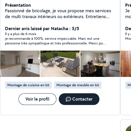
Présentation
Pr
Passionné de bricolage, je vous propose mes services
Je 
de multi travaux intérieurs ou extérieurs. Entretiens
mo
extérieurs: peinture mobilier, taille de haies, tonte,
débroussaillage, pose de brise vue.. Intérieur: montage
Dernier avis laissé par Natacha : 5/5
Der
de mobilier, pose de cuisines, peinture de portes,
Il y a plus de 6 mois
Il 
je recommande à 100%. service impeccable. Marc est une
assemblage de dressing...
personne très sympathique et très professionnelle. Merci pour
ce travail parfait.
Montage de cuisine en kit
Montage de meuble en kit
M
Voir le profil
Contacter