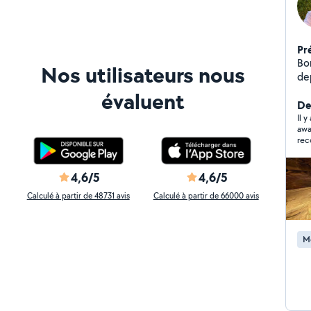
Pr
Bo
Nos utilisateurs nous
dep
pa
évaluent
d'
Der
à t
Il y
awa
dé
re
oc
pré
ha
4,6/5
4,6/5
Calculé à partir de 48731 avis
Calculé à partir de 66000 avis
M