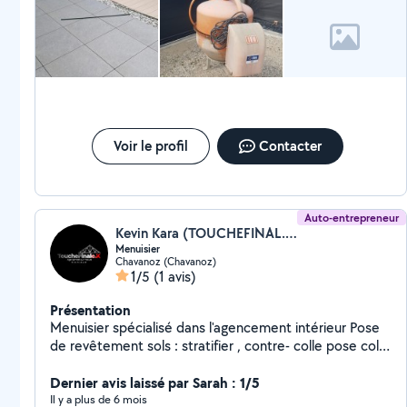
Voir le profil
Contacter
Auto-entrepreneur
Kevin Kara (TOUCHEFINAL.K)
Menuisier
Chavanoz (Chavanoz)
1/5
(1 avis)
Présentation
Menuisier spécialisé dans l'agencement intérieur Pose
de revêtement sols : stratifier , contre- colle pose collé
ou flottante, massif pose collé ou sur lambourdes
Carrelage et faïence Agencement sur mesure : placard
Dernier avis laissé par Sarah : 1/5
,dressing ou meubles. Pose de cuisine toute marque
Il y a plus de 6 mois