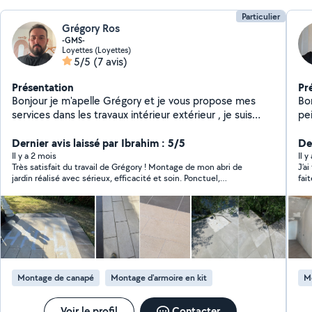
Particulier
Grégory Ros
-GMS-
Loyettes (Loyettes)
5/5
(7 avis)
Présentation
Pr
Bonjour je m'apelle Grégory et je vous propose mes
Bonjour, J'effectu
services dans les travaux intérieur extérieur , je suis
pe
polyvalent, n'hésitez pas à me contacter et noté que je
ai
ne me proposerai jamais pour un chantier quelque
Dernier avis laissé par Ibrahim : 5/5
di
De
conque ou je ne maîtrise pas le sujet sur le bout des
su
Il y a 2 mois
Il 
Très satisfait du travail de Grégory ! Montage de mon abri de
J’a
doigts , je suis réactif en therme de réponse et sérieux,
org
jardin réalisé avec sérieux, efficacité et soin. Ponctuel,
fai
si je vous propose un prix il sera définitif et nous
sympathique et travail très propre. Je recommande sans
sui
rediscuterons pas dessus en fin de chantier comme
hésiter !
pers
certains font.
pou
Montage de canapé
Montage d'armoire en kit
M
Voir le profil
Contacter